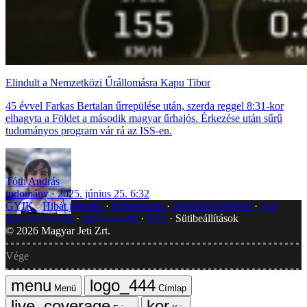
Elindult a Nemzetközi Űrállomásra Kapu Tibor
45 évvel Farkas Bertalan űrrepülése után, szerda reggel 8:31-kor
elhagyta a Földet a második magyar űrhajós. Érkezése után sűrű
tudományos program vár rá az ISS-en.
Tóth András
tudomány
2025. június 25. 6:32
GYIK
Hibát jelentek
Impresszum
Javítások kezelése
Jogi
dokumentumok
Médiaajánlat
RSS
Sütibeállítások
©
2026
Magyar Jeti Zrt.
Vége
Menü
Címlap