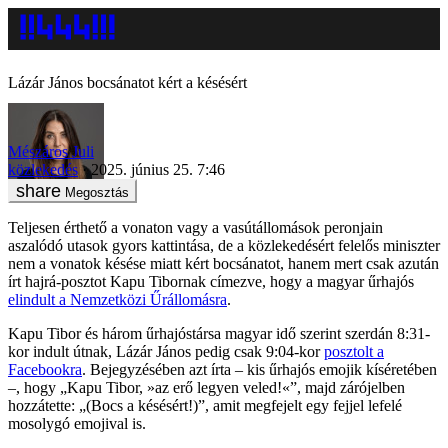
Lázár János bocsánatot kért a késésért
Mészáros Juli
közlekedés
2025. június 25. 7:46
Megosztás
Teljesen érthető a vonaton vagy a vasútállomások peronjain
aszalódó utasok gyors kattintása, de a közlekedésért felelős miniszter
nem a vonatok késése miatt kért bocsánatot, hanem mert csak azután
írt hajrá-posztot Kapu Tibornak címezve, hogy a magyar űrhajós
elindult a Nemzetközi Űrállomásra
.
Kapu Tibor és három űrhajóstársa magyar idő szerint szerdán 8:31-
kor indult útnak, Lázár János pedig csak 9:04-kor
posztolt a
Facebookra
. Bejegyzésében azt írta – kis űrhajós emojik kíséretében
–, hogy „Kapu Tibor, »az erő legyen veled!«”, majd zárójelben
hozzátette: „(Bocs a késésért!)”, amit megfejelt egy fejjel lefelé
mosolygó emojival is.