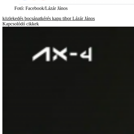
Fotó
:
Facebook/Lázár János
közlekedés
bocsánatkérés
kapu tibor
Lázár János
Kapcsolódó cikkek