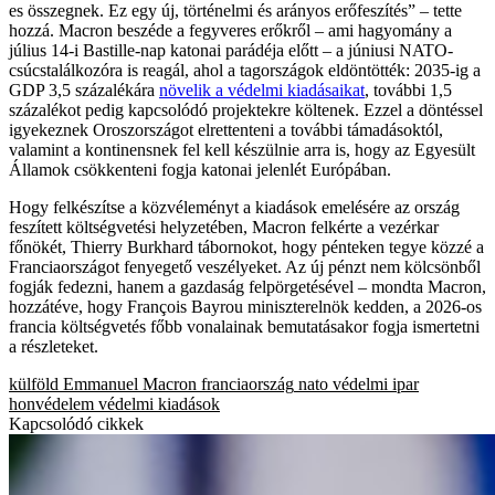
es összegnek. Ez egy új, történelmi és arányos erőfeszítés” – tette
hozzá. Macron beszéde a fegyveres erőkről – ami hagyomány a
július 14-i Bastille-nap katonai parádéja előtt – a júniusi NATO-
csúcstalálkozóra is reagál, ahol a tagországok eldöntötték: 2035-ig a
GDP 3,5 százalékára
növelik a védelmi kiadásaikat
, további 1,5
százalékot pedig kapcsolódó projektekre költenek. Ezzel a döntéssel
igyekeznek Oroszországot elrettenteni a további támadásoktól,
valamint a kontinensnek fel kell készülnie arra is, hogy az Egyesült
Államok csökkenteni fogja katonai jelenlét Európában.
Hogy felkészítse a közvéleményt a kiadások emelésére az ország
feszített költségvetési helyzetében, Macron felkérte a vezérkar
főnökét, Thierry Burkhard tábornokot, hogy pénteken tegye közzé a
Franciaországot fenyegető veszélyeket. Az új pénzt nem kölcsönből
fogják fedezni, hanem a gazdaság felpörgetésével – mondta Macron,
hozzátéve, hogy François Bayrou miniszterelnök kedden, a 2026-os
francia költségvetés főbb vonalainak bemutatásakor fogja ismertetni
a részleteket.
külföld
Emmanuel Macron
franciaország
nato
védelmi ipar
honvédelem
védelmi kiadások
Kapcsolódó cikkek