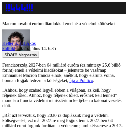
Macron további eurómilliárdokkal emelné a védelmi költéseket
Keller-Alánt Ákos
külföld
2025. július 14. 6:35
Megosztás
Franciaország 2027-ben 64 milliárd euróra (ez mintegy 25,6 billió
forint) emeli a védelmi kiadásokat – jelentette be vasárnap
Emmanuel Macron francia elnök, anélkül, hogy elárulta volna,
honnan fogják fedezni a költségeket,
írja a Politico
.
„Ahhoz, hogy szabad legyél ebben a világban, az kell, hogy
féljenek tőled. Ahhoz, hogy féljenek tőled, erősnek kell lenned” –
mondta a francia védelmi minisztérium kertjében a katonai vezetés
előtt.
„Bár azt terveztük, hogy 2030-ra duplázzuk meg a védelmi
költségvetést, ezt már 2027-re meg fogjuk tenni. 2027-ben 64
milliárd eurót fogunk fordítani a védelemre, ami kétszerese a 2017-