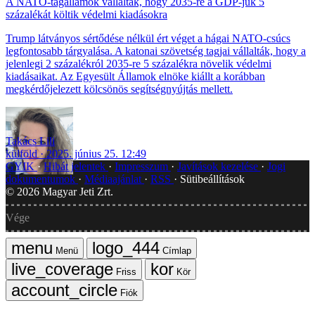
A NATO-tagállamok vállalták, hogy 2035-re a GDP-jük 5
százalékát költik védelmi kiadásokra
Trump látványos sértődése nélkül ért véget a hágai NATO-csúcs
legfontosabb tárgyalása. A katonai szövetség tagjai vállalták, hogy a
jelenlegi 2 százalékról 2035-re 5 százalékra növelik védelmi
kiadásaikat. Az Egyesült Államok elnöke kiállt a korábban
megkérdőjelezett kölcsönös segítségnyújtás mellett.
Takács Lili
külföld
2025. június 25. 12:49
GYIK
Hibát jelentek
Impresszum
Javítások kezelése
Jogi
dokumentumok
Médiaajánlat
RSS
Sütibeállítások
©
2026
Magyar Jeti Zrt.
Vége
Menü
Címlap
Friss
Kör
Fiók