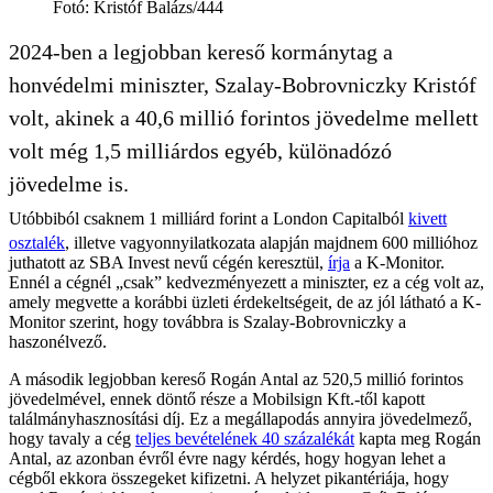
Fotó
:
Kristóf Balázs/444
2024-ben a legjobban kereső kormánytag a
honvédelmi miniszter, Szalay-Bobrovniczky Kristóf
volt, akinek a 40,6 millió forintos jövedelme mellett
volt még 1,5 milliárdos egyéb, különadózó
jövedelme is.
Utóbbiból csaknem 1 milliárd forint a London Capitalból
kivett
osztalék
, illetve vagyonnyilatkozata alapján majdnem 600 millióhoz
juthatott az SBA Invest nevű cégén keresztül,
írja
a K-Monitor.
Ennél a cégnél „csak” kedvezményezett a miniszter, ez a cég volt az,
amely megvette a korábbi üzleti érdekeltségeit, de az jól látható a K-
Monitor szerint, hogy továbbra is Szalay-Bobrovniczky a
haszonélvező.
A második legjobban kereső Rogán Antal az 520,5 millió forintos
jövedelmével, ennek döntő része a Mobilsign Kft.-től kapott
találmányhasznosítási díj. Ez a megállapodás annyira jövedelmező,
hogy tavaly a cég
teljes bevételének 40 százalékát
kapta meg Rogán
Antal, az azonban évről évre nagy kérdés, hogy hogyan lehet a
cégből ekkora összegeket kifizetni. A helyzet pikantériája, hogy