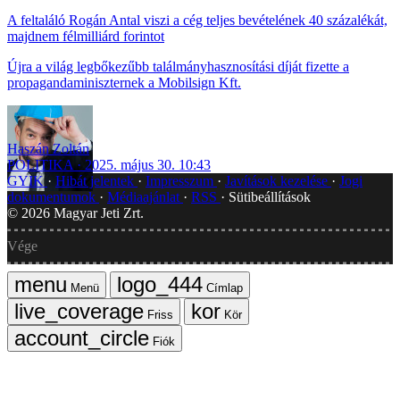
A feltaláló Rogán Antal viszi a cég teljes bevételének 40 százalékát,
majdnem félmilliárd forintot
Újra a világ legbőkezűbb találmányhasznosítási díját fizette a
propagandaminiszternek a Mobilsign Kft.
Haszán Zoltán
POLITIKA
2025. május 30. 10:43
GYIK
Hibát jelentek
Impresszum
Javítások kezelése
Jogi
dokumentumok
Médiaajánlat
RSS
Sütibeállítások
©
2026
Magyar Jeti Zrt.
Vége
Menü
Címlap
Friss
Kör
Fiók