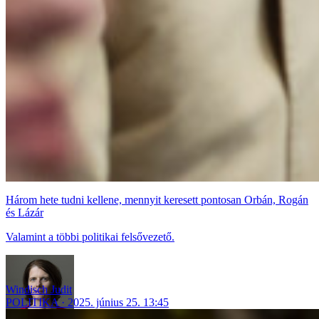
Három hete tudni kellene, mennyit keresett pontosan Orbán, Rogán
és Lázár
Valamint a többi politikai felsővezető.
Windisch Judit
POLITIKA
2025. június 25. 13:45