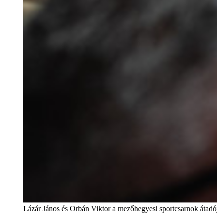
Lázár János és Orbán Viktor a mezőhegyesi sportcsarnok átadó