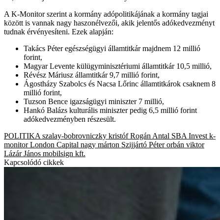
A K-Monitor szerint a kormány adópolitikájának a kormány tagjai
között is vannak nagy haszonélvezői, akik jelentős adókedvezményt
tudnak érvényesíteni. Ezek alapján:
Takács Péter egészségügyi államtitkár majdnem 12 millió
forint,
Magyar Levente külügyminisztériumi államtitkár 10,5 millió,
Révész Máriusz államtitkár 9,7 millió forint,
Ágostházy Szabolcs és Nacsa Lőrinc államtitkárok csaknem 8
millió forint,
Tuzson Bence igazságügyi miniszter 7 millió,
Hankó Balázs kulturális miniszter pedig 6,5 millió forint
adókedvezményben részesült.
POLITIKA
szalay-bobrovniczky kristóf
Rogán Antal
SBA Invest
k-
monitor
London Capital
nagy márton
Szijjártó Péter
orbán viktor
Lázár János
mobilsign kft.
Kapcsolódó cikkek