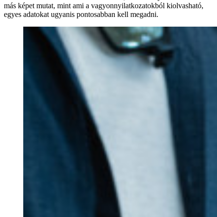
más képet mutat, mint ami a vagyonnyilatkozatokból kiolvasható,
egyes adatokat ugyanis pontosabban kell megadni.