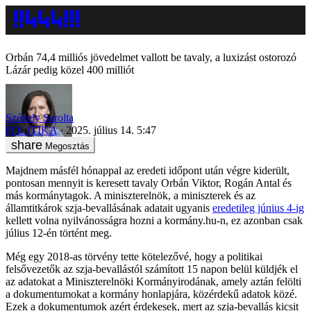
Orbán 74,4 milliós jövedelmet vallott be tavaly, a luxizást ostorozó
Lázár pedig közel 400 milliót
Székely Sarolta
POLITIKA
2025. július 14. 5:47
Megosztás
Majdnem másfél hónappal az eredeti időpont után végre kiderült,
pontosan mennyit is keresett tavaly Orbán Viktor, Rogán Antal és
más kormánytagok. A miniszterelnök, a miniszterek és az
államtitkárok szja-bevallásának adatait ugyanis
eredetileg június 4-ig
kellett volna nyilvánosságra hozni a kormány.hu-n, ez azonban csak
július 12-én történt meg.
Még egy 2018-as törvény tette kötelezővé, hogy a politikai
felsővezetők az szja-bevallástól számított 15 napon belül küldjék el
az adatokat a Miniszterelnöki Kormányirodának, amely aztán felölti
a dokumentumokat a kormány honlapjára, közérdekű adatok közé.
Ezek a dokumentumok azért érdekesek, mert az szja-bevallás kicsit