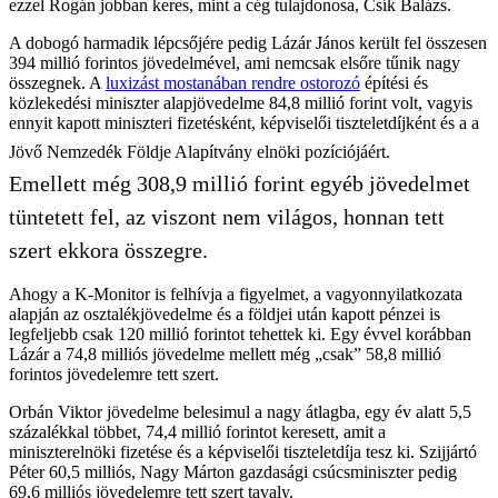
ezzel Rogán jobban keres, mint a cég tulajdonosa, Csík Balázs.
A dobogó harmadik lépcsőjére pedig Lázár János került fel összesen
394 millió forintos jövedelmével, ami nemcsak elsőre tűnik nagy
összegnek. A
luxizást mostanában rendre ostorozó
építési és
közlekedési miniszter alapjövedelme 84,8 millió forint volt, vagyis
ennyit kapott miniszteri fizetésként, képviselői tiszteletdíjként és a a
Jövő Nemzedék Földje Alapítvány elnöki pozíciójáért.
Emellett még 308,9 millió forint egyéb jövedelmet
tüntetett fel, az viszont nem világos, honnan tett
szert ekkora összegre.
Ahogy a K-Monitor is felhívja a figyelmet, a vagyonnyilatkozata
alapján az osztalékjövedelme és a földjei után kapott pénzei is
legfeljebb csak 120 millió forintot tehettek ki. Egy évvel korábban
Lázár a 74,8 milliós jövedelme mellett még „csak” 58,8 millió
forintos jövedelemre tett szert.
Orbán Viktor jövedelme belesimul a nagy átlagba, egy év alatt 5,5
százalékkal többet, 74,4 millió forintot keresett, amit a
miniszterelnöki fizetése és a képviselői tiszteletdíja tesz ki. Szijjártó
Péter 60,5 milliós, Nagy Márton gazdasági csúcsminiszter pedig
69,6 milliós jövedelemre tett szert tavaly.