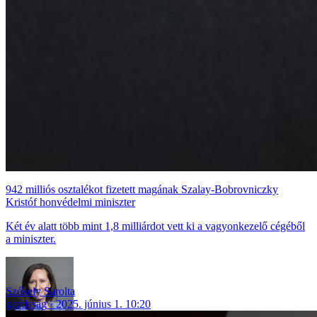
942 milliós osztalékot fizetett magának Szalay-Bobrovniczky
Kristóf honvédelmi miniszter
Két év alatt több mint 1,8 milliárdot vett ki a vagyonkezelő cégéből
a miniszter.
Székely Sarolta
gazdaság
2025. június 1. 10:20