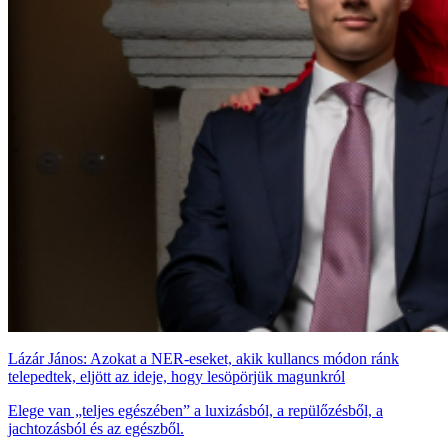
Lázár János: Azokat a NER-eseket, akik kullancs módon ránk
telepedtek, eljött az ideje, hogy lesöpörjük magunkról
Elege van „teljes egészében” a luxizásból, a repülőzésből, a
jachtozásból és az egészből.