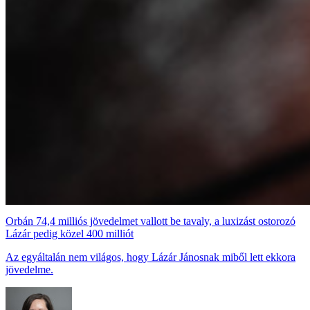
Orbán 74,4 milliós jövedelmet vallott be tavaly, a luxizást ostorozó
Lázár pedig közel 400 milliót
Az egyáltalán nem világos, hogy Lázár Jánosnak miből lett ekkora
jövedelme.