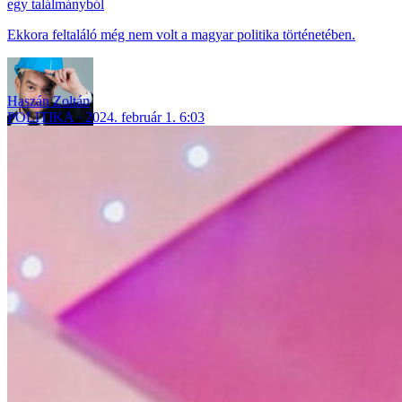
egy találmányból
Ekkora feltaláló még nem volt a magyar politika történetében.
Haszán Zoltán
POLITIKA
2024. február 1. 6:03