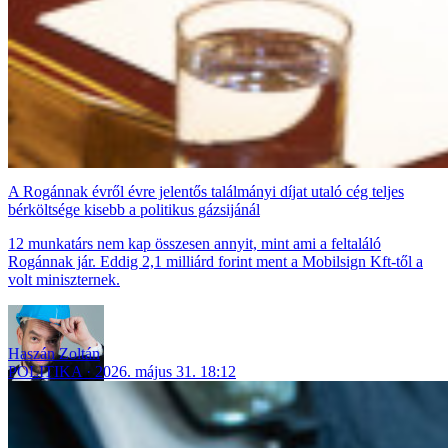
A Rogánnak évről évre jelentős találmányi díjat utaló cég teljes
bérköltsége kisebb a politikus gázsijánál
12 munkatárs nem kap összesen annyit, mint ami a feltaláló
Rogánnak jár. Eddig 2,1 milliárd forint ment a Mobilsign Kft-től a
volt miniszternek.
Haszán Zoltán
POLITIKA
2026. május 31. 18:12