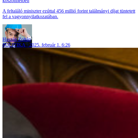
köszönhetően
A feltaláló miniszter ezúttal 456 millió forint találmányi díjat tüntetett
fel a vagyonnyilatkozatában.
Haszán Zoltán
POLITIKA
2025. február 1. 6:26