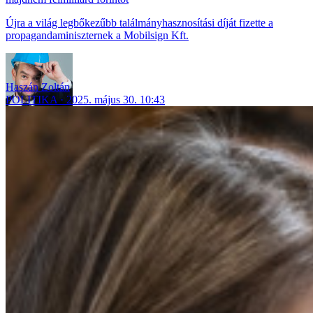
Újra a világ legbőkezűbb találmányhasznosítási díját fizette a
propagandaminiszternek a Mobilsign Kft.
Haszán Zoltán
POLITIKA
2025. május 30. 10:43