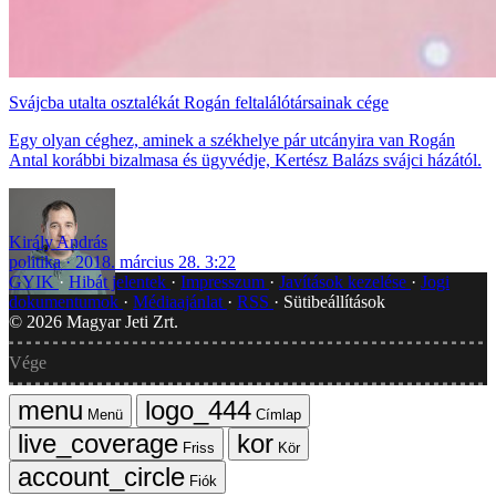
Svájcba utalta osztalékát Rogán feltalálótársainak cége
Egy olyan céghez, aminek a székhelye pár utcányira van Rogán
Antal korábbi bizalmasa és ügyvédje, Kertész Balázs svájci házától.
Király András
politika
2018. március 28. 3:22
GYIK
Hibát jelentek
Impresszum
Javítások kezelése
Jogi
dokumentumok
Médiaajánlat
RSS
Sütibeállítások
©
2026
Magyar Jeti Zrt.
Vége
Menü
Címlap
Friss
Kör
Fiók