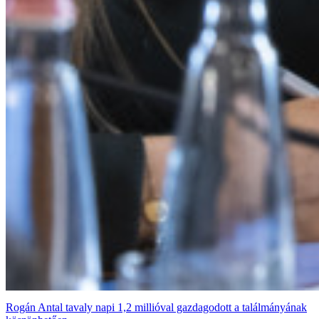
Rogán Antal tavaly napi 1,2 millióval gazdagodott a találmányának