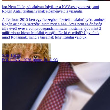
Nem állt le, sőt aktívan folyik az a NAV-os nyomozás, ami
Rogán Antal találmányának előzményeit is vizsgálja
A Telekom 2015-ben egy összegben fizetett a találmányért, aminek
Rogán az egyik szerzője, tudta meg a 444. Azaz nem az óriáscég
állja évről évre a volt propagandaminiszter mostanra több mint 2
milliárdosra hízott feltalálói gázsiját. De ki és miből? Úgy tűnik,
mind Rogánnak, mind a társainak lehet izgulni valójuk.
Szily László
POLITIKA
2026. június 11. 11:03