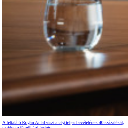
A feltaláló Rogán Antal viszi a cég teljes bevételének 40 százalékát,
majdnem félmilliárd forintot