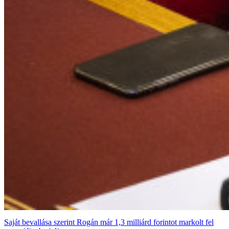
Saját bevallása szerint Rogán már 1,3 milliárd forintot markolt fel