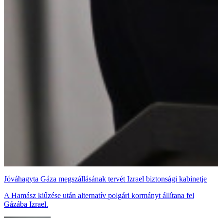
Jóváhagyta Gáza megszállásának tervét Izrael biztonsági kabinetje
A Hamász kiűzése után alternatív polgári kormányt állítana fel
Gázába Izrael.