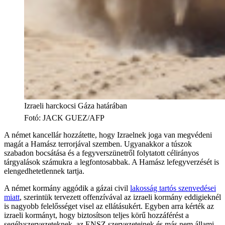
Izraeli harckocsi Gáza határában
Fotó
:
JACK GUEZ/AFP
A német kancellár hozzátette, hogy Izraelnek joga van megvédeni
magát a Hamász terrorjával szemben. Ugyanakkor a túszok
szabadon bocsátása és a fegyverszünetről folytatott célirányos
tárgyalások számukra a legfontosabbak. A Hamász lefegyverzését is
elengedhetetlennek tartja.
A német kormány aggódik a gázai civil
lakosság tartós szenvedései
miatt
, szerintük tervezett offenzívával az izraeli kormány eddigieknél
is nagyobb felelősséget visel az ellátásukért. Egyben arra kérték az
izraeli kormányt, hogy biztosítson teljes körű hozzáférést a
segélyszervezeteknek, az ENSZ szervezeteinek és más nem állami