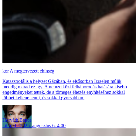
A megtervezett éhínség
Katasztrofális a helyzet Gázában, és elsősorban Izraelen múlik,
meddig marad ez így. A nemzetközi felháborodás hatására kisebb
engedményeket tettek, de a tömeges éhezés enyhítéséhez sokkal
többet kellene tenni, és sokkal gyorsabban.
Horváth Bence
külföld
2025. augusztus 6. 4:00