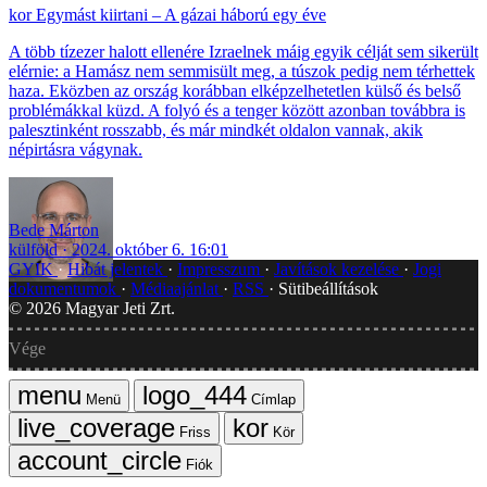
Egymást kiirtani – A gázai háború egy éve
A több tízezer halott ellenére Izraelnek máig egyik célját sem sikerült
elérnie: a Hamász nem semmisült meg, a túszok pedig nem térhettek
haza. Eközben az ország korábban elképzelhetetlen külső és belső
problémákkal küzd. A folyó és a tenger között azonban továbbra is
palesztinként rosszabb, és már mindkét oldalon vannak, akik
népirtásra vágynak.
Bede Márton
külföld
2024. október 6. 16:01
GYIK
Hibát jelentek
Impresszum
Javítások kezelése
Jogi
dokumentumok
Médiaajánlat
RSS
Sütibeállítások
©
2026
Magyar Jeti Zrt.
Vége
Menü
Címlap
Friss
Kör
Fiók