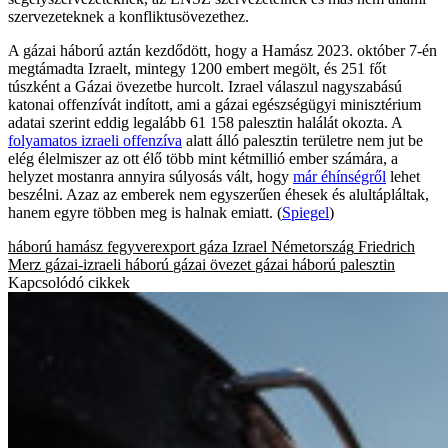
szervezeteknek a konfliktusövezethez.
A gázai háború aztán kezdődött, hogy a Hamász 2023. október 7-én
megtámadta Izraelt, mintegy 1200 embert megölt, és 251 főt
túszként a Gázai övezetbe hurcolt. Izrael válaszul nagyszabású
katonai offenzívát indított, ami a gázai egészségügyi minisztérium
adatai szerint eddig legalább 61 158 palesztin halálát okozta. A
folyamatos izraeli offenzíva
alatt álló palesztin területre nem jut be
elég élelmiszer az ott élő több mint kétmillió ember számára, a
helyzet mostanra annyira súlyosás vált, hogy
már éhínségről
lehet
beszélni. Azaz az emberek nem egyszerűen éhesek és alultápláltak,
hanem egyre többen meg is halnak emiatt. (
Spiegel
)
háború
hamász
fegyverexport
gáza
Izrael
Németország
Friedrich
Merz
gázai-izraeli háború
gázai övezet
gázai háború
palesztin
Kapcsolódó cikkek