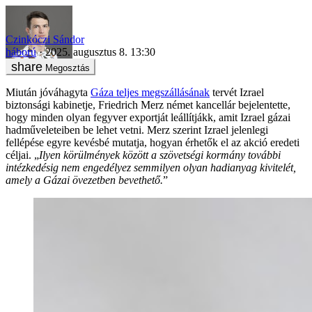
Czinkóczi Sándor
háború
2025. augusztus 8. 13:30
Megosztás
Miután jóváhagyta
Gáza teljes megszállásának
tervét Izrael
biztonsági kabinetje, Friedrich Merz német kancellár bejelentette,
hogy minden olyan fegyver exportját leállítjákk, amit Izrael gázai
hadműveleteiben be lehet vetni. Merz szerint Izrael jelenlegi
fellépése egyre kevésbé mutatja, hogyan érhetők el az akció eredeti
céljai. „
Ilyen körülmények között a szövetségi kormány további
intézkedésig nem engedélyez semmilyen olyan hadianyag kivitelét,
amely a Gázai övezetben bevethető.
”