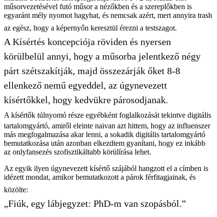
műsorvezetésével futó műsor a nézőkben és a szereplőkben is
egyaránt mély nyomot hagyhat, és nemcsak azért, mert annyira trash
az egész, hogy a képernyőn keresztül érezni a testszagot.
A Kísértés koncepciója röviden és nyersen
körülbelül annyi, hogy a műsorba jelentkező négy
párt szétszakítják, majd összezárják őket 8-8
ellenkező nemű egyeddel, az úgynevezett
kísértőkkel, hogy kedvükre párosodjanak.
A kísértők túlnyomó része egyébként foglalkozását tekintve digitális
tartalomgyártó, amiről eleinte naivan azt hittem, hogy az influenszer
más megfogalmazása akar lenni, a sokadik digitális tartalomgyártó
bemutatkozása után azonban elkezdtem gyanítani, hogy ez inkább
az onlyfansezés szofisztikáltabb körülírása lehet.
Az egyik ilyen úgynevezett kísértő szájából hangzott el a címben is
idézett mondat, amikor bemutatkozott a párok férfitagjainak, és
közölte:
„Fiúk, egy lábjegyzet: PhD-m van szopásból.”