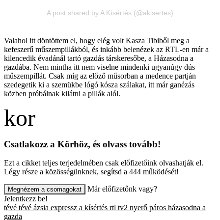
A post shared by A Kísértés (@akisertes)
Valahol itt döntöttem el, hogy elég volt Kasza Tibiből meg a
kefeszerű műszempillákból, és inkább belenézek az RTL-en már a
kilencedik évadánál tartó gazdás társkeresőbe, a Házasodna a
gazdába. Nem mintha itt nem viselne mindenki ugyanúgy dús
műszempillát. Csak míg az előző műsorban a medence partján
szedegetik ki a szemükbe lógó kósza szálakat, itt már ganézás
közben próbálnak kilátni a pillák alól.
Csatlakozz a Körhöz, és olvass tovább!
Ezt a cikket teljes terjedelmében csak előfizetőink olvashatják el.
Légy része a közösségünknek, segítsd a 444 működését!
Már előfizetőnk vagy?
Megnézem a csomagokat
Jelentkezz be!
tévé
tévé
ázsia expressz
a kísértés
rtl
tv2
nyerő páros
házasodna a
gazda