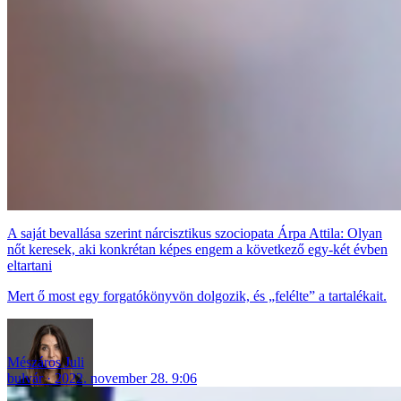
A saját bevallása szerint nárcisztikus szociopata Árpa Attila: Olyan
nőt keresek, aki konkrétan képes engem a következő egy-két évben
eltartani
Mert ő most egy forgatókönyvön dolgozik, és „felélte” a tartalékait.
Mészáros Juli
bulvár
2022. november 28. 9:06