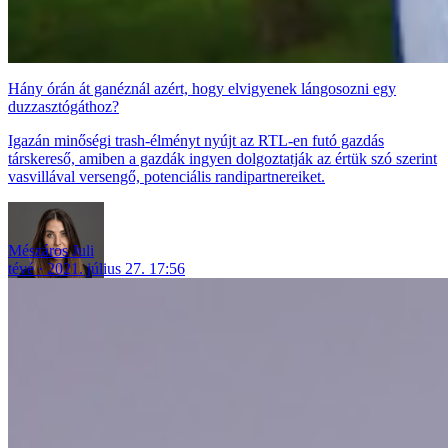
Hány órán át ganéznál azért, hogy elvigyenek lángosozni egy
duzzasztógáthoz?
Igazán minőségi trash-élményt nyújt az RTL-en futó gazdás
társkereső, amiben a gazdák ingyen dolgoztatják az értük szó szerint
vasvillával versengő, potenciális randipartnereiket.
Mészáros Juli
tévé
2021. július 27. 17:56