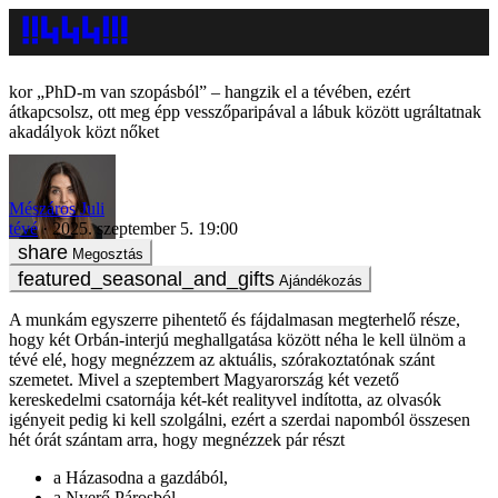
„PhD-m van szopásból” – hangzik el a tévében, ezért
átkapcsolsz, ott meg épp vesszőparipával a lábuk között ugráltatnak
akadályok közt nőket
Mészáros Juli
tévé
2025. szeptember 5. 19:00
Megosztás
Ajándékozás
A munkám egyszerre pihentető és fájdalmasan megterhelő része,
hogy két Orbán-interjú meghallgatása között néha le kell ülnöm a
tévé elé, hogy megnézzem az aktuális, szórakoztatónak szánt
szemetet. Mivel a szeptembert Magyarország két vezető
kereskedelmi csatornája két-két realityvel indította, az olvasók
igényeit pedig ki kell szolgálni, ezért a szerdai napomból összesen
hét órát szántam arra, hogy megnézzek pár részt
a Házasodna a gazdából,
a Nyerő Párosból,