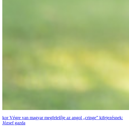
Végre van magyar megfelelője az angol „cringe” kifejezésnek:
József gazda