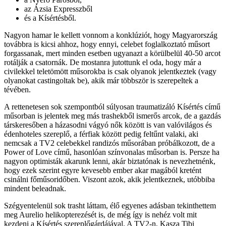
az Ázsia Expresszből
és a Kísértésből.
Nagyon hamar le kellett vonnom a konklúziót, hogy Magyarország
továbbra is kicsi ahhoz, hogy ennyi, celebet foglalkoztató műsort
forgassanak, mert minden esetben ugyanazt a körülbelül 40-50 arcot
rotálják a csatornák. De mostanra jutottunk el oda, hogy már a
civilekkel teletömött műsorokba is csak olyanok jelentkeztek (vagy
olyanokat castingoltak be), akik már többször is szerepeltek a
tévében.
A rettenetesen sok szempontból súlyosan traumatizáló Kísértés című
műsorban is jelentek meg más trashekből ismerős arcok, de a gazdás
társkeresőben a házasodni vágyó nők között is van valóvilágos és
édenhoteles szereplő, a férfiak között pedig feltűnt valaki, aki
nemcsak a TV2 celebekkel randizós műsorában próbálkozott, de a
Power of Love című, hasonlóan színvonalas műsorban is. Persze ha
nagyon optimisták akarunk lenni, akár biztatónak is nevezhetnénk,
hogy ezek szerint egyre kevesebb ember akar magából kretént
csinálni főműsoridőben. Viszont azok, akik jelentkeznek, utóbbiba
mindent beleadnak.
Szégyentelenül sok trasht láttam, élő egyenes adásban tekinthettem
meg Aurelio helikopterezését is, de még így is nehéz volt mit
kezdeni a Kísértés szereplőgárdájával. A TV2-n, Kasza Tibi