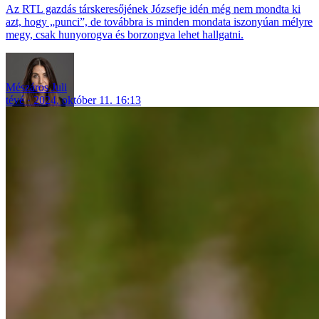
Az RTL gazdás társkeresőjének Józsefje idén még nem mondta ki
azt, hogy „punci”, de továbbra is minden mondata iszonyúan mélyre
megy, csak hunyorogva és borzongva lehet hallgatni.
Mészáros Juli
tévé
2024. október 11. 16:13