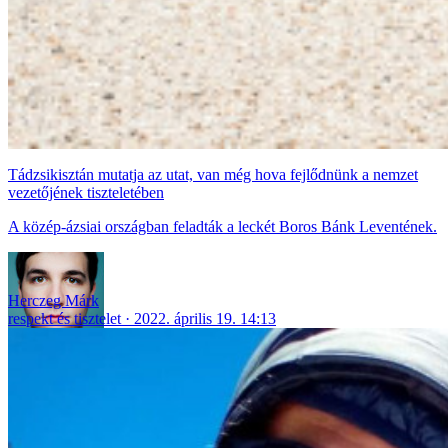
Tádzsikisztán mutatja az utat, van még hova fejlődnünk a nemzet
vezetőjének tiszteletében
A közép-ázsiai országban feladták a leckét Boros Bánk Leventének.
Herczeg Márk
respekt és tisztelet
2022. április 19. 14:13