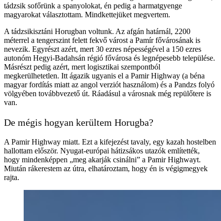
tádzsik sofőrünk a spanyolokat, én pedig a harmatgyenge
magyarokat választottam. Mindkettejüket megvertem.
A tádzsikisztáni Horugban voltunk. Az afgán határnál, 2200
méterrel a tengerszint felett fekvő várost a Pamír fővárosának is
nevezik. Egyrészt azért, mert 30 ezres népességével a 150 ezres
autonóm Hegyi-Badahsán régió fővárosa és legnépesebb települése.
Másrészt pedig azért, mert logisztikai szempontból
megkerülhetetlen. Itt ágazik ugyanis el a Pamir Highway (a béna
magyar fordítás miatt az angol verziót használom) és a Pandzs folyó
völgyében továbbvezető út. Ráadásul a városnak még repülőtere is
van.
De mégis hogyan kerültem Horugba?
A Pamir Highway miatt. Ezt a kifejezést tavaly, egy kazah hostelben
hallottam először. Nyugat-európai hátizsákos utazók említették,
hogy mindenképpen „meg akarják csinálni” a Pamir Highwayt.
Miután rákerestem az útra, elhatároztam, hogy én is végigmegyek
rajta.