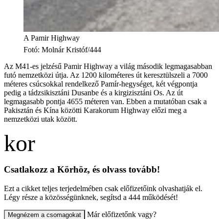
A Pamir Highway
Fotó
:
Molnár Kristóf/444
Az M41-es jelzésű Pamir Highway a világ második legmagasabban
futó nemzetközi útja. Az 1200 kilométeres út keresztülszeli a 7000
méteres csúcsokkal rendelkező Pamír-hegységet, két végpontja
pedig a tádzsikisztáni Dusanbe és a kirgizisztáni Os. Az út
legmagasabb pontja 4655 méteren van. Ebben a mutatóban csak a
Pakisztán és Kína közötti Karakorum Highway előzi meg a
nemzetközi utak között.
Csatlakozz a Körhöz, és olvass tovább!
Ezt a cikket teljes terjedelmében csak előfizetőink olvashatják el.
Légy része a közösségünknek, segítsd a 444 működését!
Már előfizetőnk vagy?
Megnézem a csomagokat