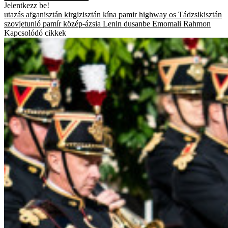
Jelentkezz be!
utazás
afganisztán
kirgizisztán
kína
pamir highway
os
Tádzsikisztán
szovjetunió
pamír
közép-ázsia
Lenin
dusanbe
Emomali Rahmon
Kapcsolódó cikkek