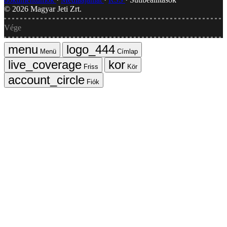
©
2026
Magyar Jeti Zrt.
Vége
Menü
Címlap
Friss
Kör
Fiók