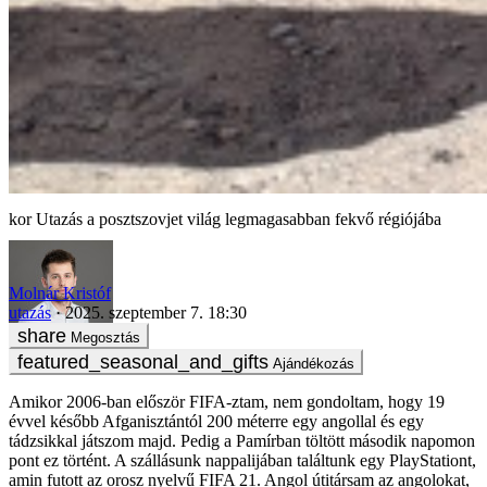
Utazás a posztszovjet világ legmagasabban fekvő régiójába
Molnár Kristóf
utazás
2025. szeptember 7. 18:30
Megosztás
Ajándékozás
Amikor 2006-ban először FIFA-ztam, nem gondoltam, hogy 19
évvel később Afganisztántól 200 méterre egy angollal és egy
tádzsikkal játszom majd. Pedig a Pamírban töltött második napomon
pont ez történt. A szállásunk nappalijában találtunk egy PlayStationt,
amin futott az orosz nyelvű FIFA 21. Angol útitársam az angolokat,