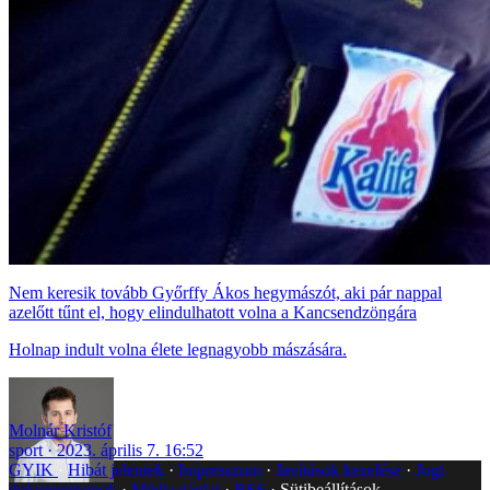
Nem keresik tovább Győrffy Ákos hegymászót, aki pár nappal
azelőtt tűnt el, hogy elindulhatott volna a Kancsendzöngára
Holnap indult volna élete legnagyobb mászására.
Molnár Kristóf
sport
2023. április 7. 16:52
GYIK
Hibát jelentek
Impresszum
Javítások kezelése
Jogi
dokumentumok
Médiaajánlat
RSS
Sütibeállítások