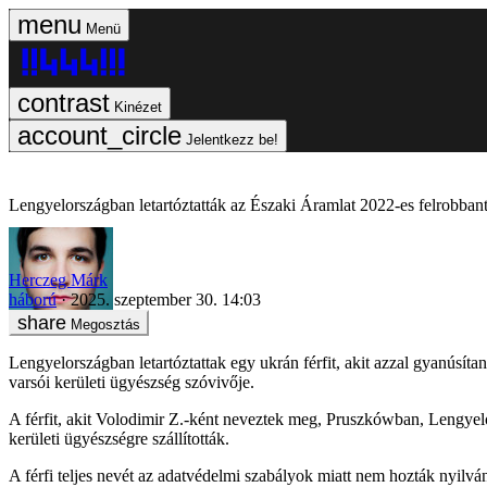
Menü
Kinézet
Jelentkezz be!
Lengyelországban letartóztatták az Északi Áramlat 2022-es felrobbantá
Herczeg Márk
háború
2025. szeptember 30. 14:03
Megosztás
Lengyelországban letartóztattak egy ukrán férfit, akit azzal gyanúsít
varsói kerületi ügyészség szóvivője.
A férfit, akit Volodimir Z.-ként neveztek meg, Pruszkówban, Lengyelor
kerületi ügyészségre szállították.
A férfi teljes nevét az adatvédelmi szabályok miatt nem hozták nyilvá