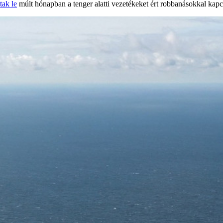
ttak le
múlt hónapban a tenger alatti vezetékeket ért robbanásokkal kapc