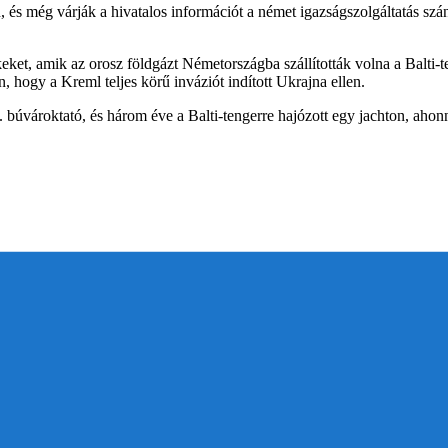
 és még várják a hivatalos információt a német igazságszolgáltatás szá
ket, amik az orosz földgázt Németországba szállították volna a Balti-t
, hogy a Kreml teljes körű inváziót indított Ukrajna ellen.
búvároktató, és három éve a Balti-tengerre hajózott egy jachton, ahonn