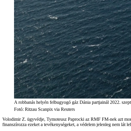
A robbanás helyén felbugyogó gáz Dánia partjainál 2022. szep
Fotó
:
Ritzau Scanpix via Reuters
Volodimir Z. ügyvédje, Tymoteusz Paprocki az RMF FM-nek azt mondta
finanszírozza ezeket a tevékenységeket, a védelem jelenleg nem lát le