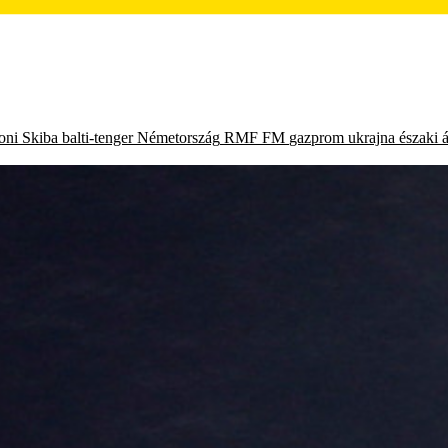
oni Skiba
balti-tenger
Németország
RMF FM
gazprom
ukrajna
északi 