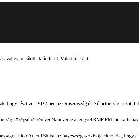
sával gyanúsított ukrán férfit, Volodimir Z.-t
anak, hogy részt vett 2022-ben az Oroszország és Németország között fut
szág középső részén vették őrizetbe a lengyel RMF FM rádióállomás szer
nosságra. Piotr Antoni Skiba, az ügyészség szóvivője elmondta, hogy a g