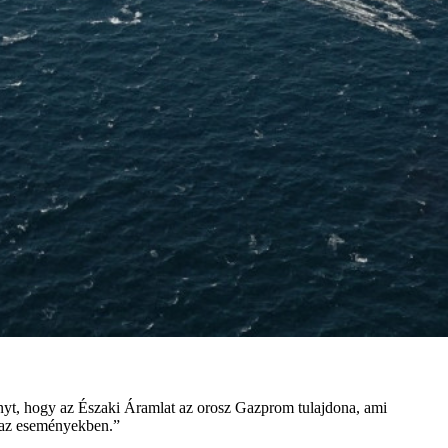
nyt, hogy az Északi Áramlat az orosz Gazprom tulajdona, ami
n az eseményekben.”