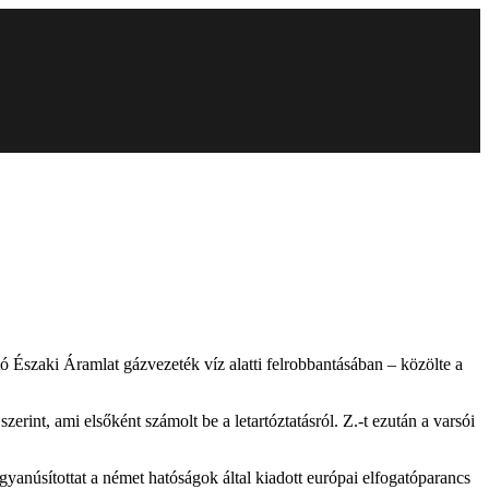
ó Északi Áramlat gázvezeték víz alatti felrobbantásában – közölte a
int, ami elsőként számolt be a letartóztatásról. Z.-t ezután a varsói
yanúsítottat a német hatóságok által kiadott európai elfogatóparancs