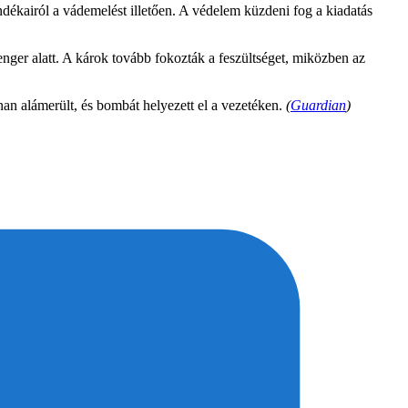
ndékairól a vádemelést illetően. A védelem küzdeni fog a kiadatás
enger alatt. A károk tovább fokozták a feszültséget, miközben az
an alámerült, és bombát helyezett el a vezetéken.
(
Guardian
)