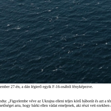
tember 27-én, a dán légierő egyik F-16-osából fényképezve.
: „Figyelembe véve az Ukrajna elleni teljes körű háborút és azt a té
hetőséget arra, hogy bárki ellen vádat emeljenek, aki részt vett ezekbe