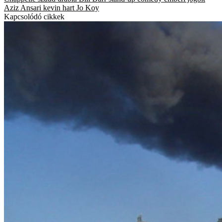
Aziz Ansari
kevin hart
Jo Koy
Kapcsolódó cikkek