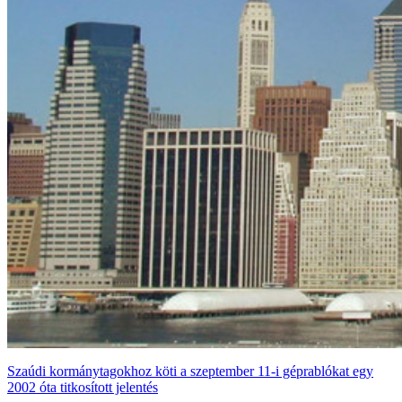
Szaúdi kormánytagokhoz köti a szeptember 11-i géprablókat egy
2002 óta titkosított jelentés