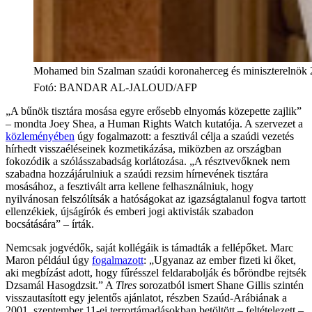
Mohamed bin Szalman szaúdi koronaherceg és miniszterelnök 
Fotó
:
BANDAR AL-JALOUD/AFP
„A bűnök tisztára mosása egyre erősebb elnyomás közepette zajlik”
– mondta Joey Shea, a Human Rights Watch kutatója. A szervezet a
közleményében
úgy fogalmazott: a fesztivál célja a szaúdi vezetés
hírhedt visszaéléseinek kozmetikázása, miközben az országban
fokozódik a szólásszabadság korlátozása. „A résztvevőknek nem
szabadna hozzájárulniuk a szaúdi rezsim hírnevének tisztára
mosásához, a fesztivált arra kellene felhasználniuk, hogy
nyilvánosan felszólítsák a hatóságokat az igazságtalanul fogva tartott
ellenzékiek, újságírók és emberi jogi aktivisták szabadon
bocsátására” – írták.
Nemcsak jogvédők, saját kollégáik is támadták a fellépőket. Marc
Maron például úgy
fogalmazott
: „Ugyanaz az ember fizeti ki őket,
aki megbízást adott, hogy fűrésszel feldarabolják és bőröndbe rejtsék
Dzsamál Hasogdzsit.” A
Tires
sorozatból ismert Shane Gillis szintén
visszautasított egy jelentős ajánlatot, részben Szaúd-Arábiának a
2001. szeptember 11-ei terrortámadásokban betöltött – feltételezett –