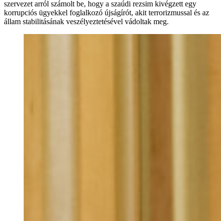
szervezet arról számolt be, hogy a szaúdi rezsim kivégzett egy
korrupciós ügyekkel foglalkozó újságírót, akit terrorizmussal és az
állam stabilitásának veszélyeztetésével vádoltak meg.