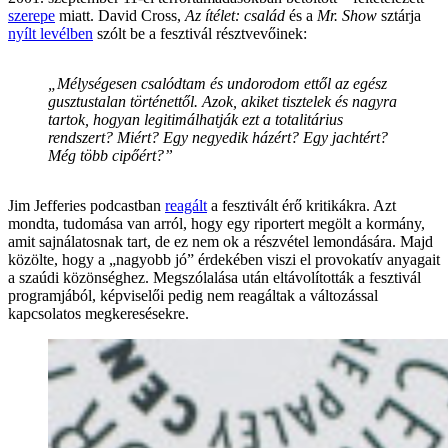
szerepe
miatt. David Cross,
Az ítélet: család
és a
Mr. Show
sztárja
nyílt levélben
szólt be a fesztivál résztvevőinek:
„Mélységesen csalódtam és undorodom ettől az egész
gusztustalan történettől. Azok, akiket tisztelek és nagyra
tartok, hogyan legitimálhatják ezt a totalitárius
rendszert? Miért? Egy negyedik házért? Egy jachtért?
Még több cipőért?”
Jim Jefferies podcastban
reagált
a fesztivált érő kritikákra. Azt
mondta, tudomása van arról, hogy egy riportert megölt a kormány,
amit sajnálatosnak tart, de ez nem ok a részvétel lemondására. Majd
közölte, hogy a „nagyobb jó” érdekében viszi el provokatív anyagait
a szaúdi közönséghez. Megszólalása után eltávolították a fesztivál
programjából, képviselői pedig nem reagáltak a változással
kapcsolatos megkeresésekre.