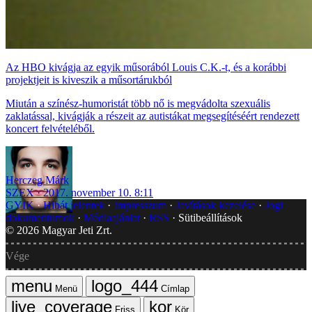
Az HBO kivágja az egyik műsorából Louis C.K.-t, és a korábbi
projektjeit is kiveszik a műsortárukból
Miután a színész-humoristát több nő is megvádolta szexuális
zaklatással, kivágják a részeit az autistákat megsegítéséért rendezett
koncert felvételéből.
Herczeg Márk
SZEX
2017. november 10. 8:11
GYIK
Hibát jelentek
Impresszum
Javítások kezelése
Jogi
dokumentumok
Médiaajánlat
RSS
Sütibeállítások
©
2026
Magyar Jeti Zrt.
Vége
Menü
Címlap
Friss
Kör