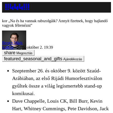
„Na és ha vannak rabszolgáik? Annyit fizetnek, hogy hajlandó
vagyok félrenézni”
Benics Márk
külföld
2025. október 2. 19:39
Megosztás
Ajándékozás
Szeptember 26. és október 9. között Szaúd-
Arábiában, az első Rijádi Humorfesztiválon
gyűltek össze a világ legismertebb stand-up
komikusai.
Dave Chappelle, Louis CK, Bill Burr, Kevin
Hart, Whitney Cummings, Pete Davidson, Jack