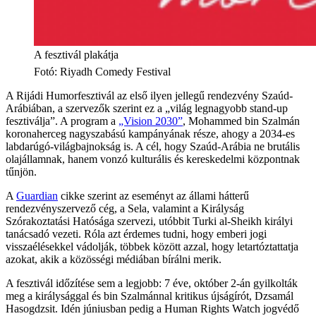
A fesztivál plakátja
Fotó
:
Riyadh Comedy Festival
A Rijádi Humorfesztivál az első ilyen jellegű rendezvény Szaúd-
Arábiában, a szervezők szerint ez a „világ legnagyobb stand-up
fesztiválja”. A program a
„Vision 2030”
, Mohammed bin Szalmán
koronaherceg nagyszabású kampányának része, ahogy a 2034-es
labdarúgó-világbajnokság is. A cél, hogy Szaúd-Arábia ne brutális
olajállamnak, hanem vonzó kulturális és kereskedelmi központnak
tűnjön.
A
Guardian
cikke szerint az eseményt az állami hátterű
rendezvényszervező cég, a Sela, valamint a Királyság
Szórakoztatási Hatósága szervezi, utóbbit Turki al-Sheikh királyi
tanácsadó vezeti. Róla azt érdemes tudni, hogy emberi jogi
visszaélésekkel vádolják, többek között azzal, hogy letartóztattatja
azokat, akik a közösségi médiában bírálni merik.
A fesztivál időzítése sem a legjobb: 7 éve, október 2-án gyilkolták
meg a királysággal és bin Szalmánnal kritikus újságírót, Dzsamál
Hasogdzsit. Idén júniusban pedig a Human Rights Watch jogvédő