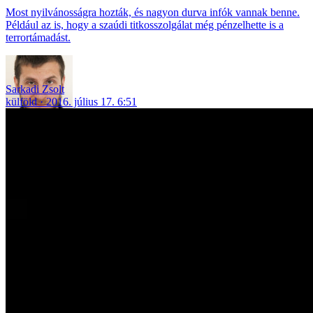
Most nyilvánosságra hozták, és nagyon durva infók vannak benne.
Például az is, hogy a szaúdi titkosszolgálat még pénzelhette is a
terrortámadást.
Sarkadi Zsolt
külföld
2016. július 17. 6:51