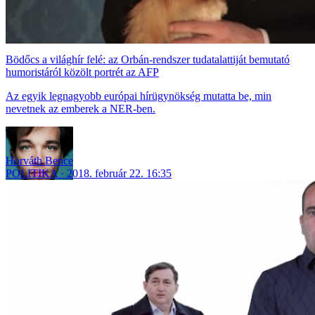
Bödőcs a világhír felé: az Orbán-rendszer tudatalattiját bemutató
humoristáról közölt portrét az AFP
Az egyik legnagyobb európai hírügynökség mutatta be, min
nevetnek az emberek a NER-ben.
Horváth Bence
POLITIKA
2018. február 22. 16:35