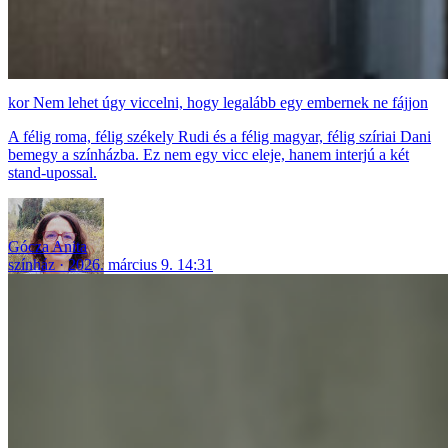
Nem lehet úgy viccelni, hogy legalább egy embernek ne fájjon
A félig roma, félig székely Rudi és a félig magyar, félig szíriai Dani
bemegy a színházba. Ez nem egy vicc eleje, hanem interjú a két
stand-upossal.
Gócza Anita
színház
2026. március 9. 14:31