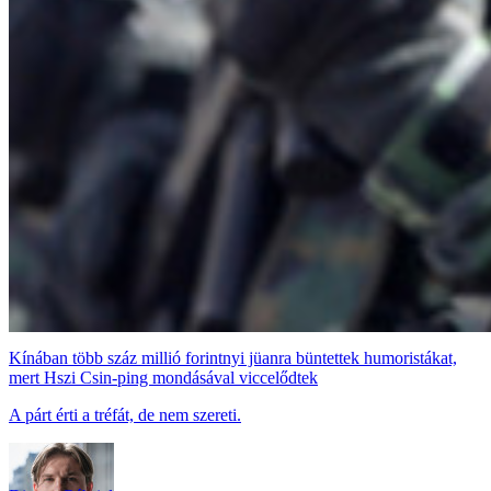
Kínában több száz millió forintnyi jüanra büntettek humoristákat,
mert Hszi Csin-ping mondásával viccelődtek
A párt érti a tréfát, de nem szereti.