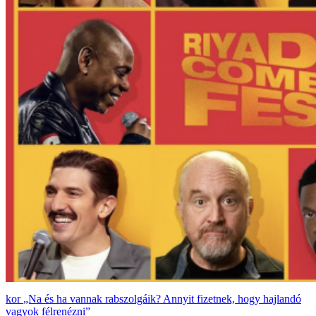
„Na és ha vannak rabszolgáik? Annyit fizetnek, hogy hajlandó
vagyok félrenézni”