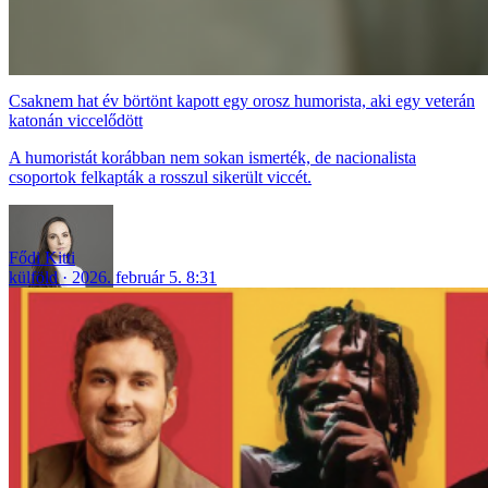
Csaknem hat év börtönt kapott egy orosz humorista, aki egy veterán
katonán viccelődött
A humoristát korábban nem sokan ismerték, de nacionalista
csoportok felkapták a rosszul sikerült viccét.
Fődi Kitti
külföld
2026. február 5. 8:31