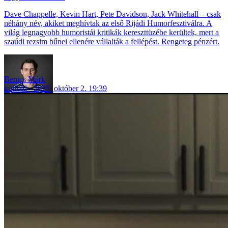
Dave Chappelle, Kevin Hart, Pete Davidson, Jack Whitehall – csak
néhány név, akiket meghívtak az első Rijádi Humorfesztiválra. A
világ legnagyobb humoristái kritikák kereszttüzébe kerültek, mert a
szaúdi rezsim bűnei ellenére vállalták a fellépést. Rengeteg pénzért.
Benics Márk
külföld
2025. október 2. 19:39