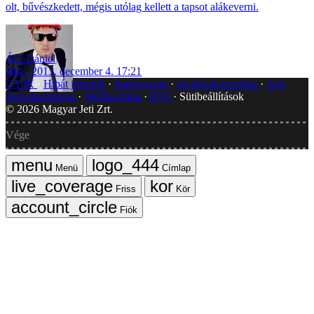
olt, bűvészkedett, mégis utólag kellett a tapsot alákeverni.
Ács Dániel
444
2013. december 4. 17:21
GYIK
Hibát jelentek
Impresszum
Javítások kezelése
Jogi
dokumentumok
Médiaajánlat
RSS
Sütibeállítások
©
2026
Magyar Jeti Zrt.
Vége
Menü
Címlap
Friss
Kör
Fiók