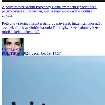
A polgármester szerint Pottyondy Edina azért nem léphetett fel a
pilisvörösvári kultúrházban, mert a stand-up-előadása politikai
cirkusz
Pottyondy szerint viszont a stand-up művészet, hiszen „amikor adót
szednek tőlünk az Önhöz hasonló Döbrögik, az »előadóművészet«
rubrikát kell kitöltenünk”.
Herczeg Márk
POLITIKA
2024. december 19. 14:57