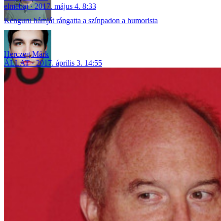
elmebaj
2017. május 4. 8:33
Kenguru hámját rángatta a színpadon a humorista
Herczeg Márk
ÁLLAT
2017. április 3. 14:55