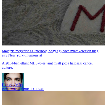
Malajzia megkérte az Interpolt, hogy egy vicc miatt keressen meg
egy New York-i humoristát
A 2014-ben eltűnt MH370-es járat miatt jött a hatósági cancel
culture.
Herczeg Márk
vicc
2023. június 13. 18:40