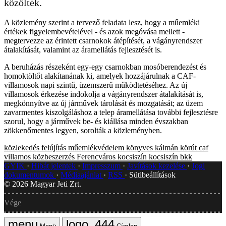
közölték.
A közlemény szerint a tervező feladata lesz, hogy a műemléki
értékek figyelembevételével - és azok megóvása mellett -
megtervezze az érintett csarnokok átépítését, a vágányrendszer
átalakítását, valamint az áramellátás fejlesztését is.
A beruházás részeként egy-egy csarnokban mosóberendezést és
homoktöltőt alakítanának ki, amelyek hozzájárulnak a CAF-
villamosok napi szintű, üzemszerű működtetéséhez. Az új
villamosok érkezése indokolja a vágányrendszer átalakítását is,
megkönnyítve az új járművek tárolását és mozgatását; az üzem
zavarmentes kiszolgáláshoz a telep áramellátása további fejlesztésre
szorul, hogy a járművek be- és kiállása minden évszakban
zökkenőmentes legyen, sorolták a közleményben.
közlekedés
felújítás
műemlékvédelem
könyves kálmán körút
caf
villamos
közbeszerzés
Ferencváros kocsiszín
kocsiszín
bkk
GYIK
Hibát jelentek
Impresszum
Javítások kezelése
Jogi
dokumentumok
Médiaajánlat
RSS
Sütibeállítások
©
2026
Magyar Jeti Zrt.
Vége