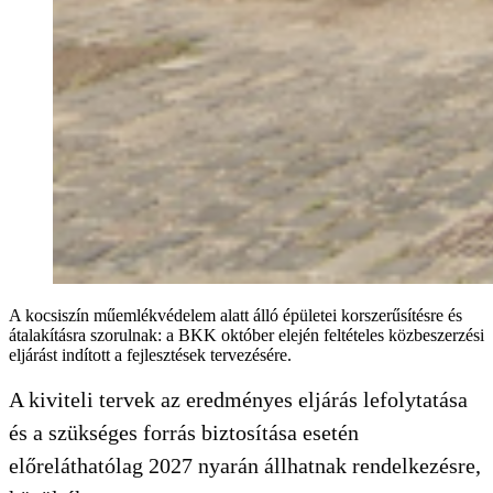
A kocsiszín műemlékvédelem alatt álló épületei korszerűsítésre és
átalakításra szorulnak: a BKK október elején feltételes közbeszerzési
eljárást indított a fejlesztések tervezésére.
A kiviteli tervek az eredményes eljárás lefolytatása
és a szükséges forrás biztosítása esetén
előreláthatólag 2027 nyarán állhatnak rendelkezésre,