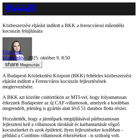
Közbeszerzési eljárást indított a BKK a ferencvárosi műemléki
kocsiszín felújítására
Fődi Kitti
közlekedés
2025. október 9. 8:50
Megosztás
A Budapesti Közlekedési Központ (BKK) feltételes közbeszerzési
eljárást indított a Ferencváros kocsiszín fejlesztésének
megtervezésére.
A BKK azt közölte csütörtökön az MTI-vel, hogy folyamatosan
érkeznek Budapestre az új CAF-villamosok, amelyek a korábban
megrendelt, jelenleg is gyártás alatt lévő 51 darabos flotta részei.
Hozzátették, hogy a járműpark megújításával párhuzamosan
fejleszteni kell a villamosok tárolását és karbantartását végző
kocsiszíneket és azok épületeit, ilyen fejlesztésekre korábban -
például a Combino villamosok érkezésekor - is szükség volt.