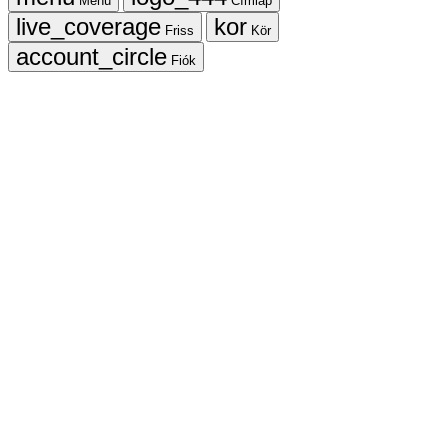
Menü
Címlap
Friss
Kör
Fiók