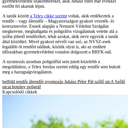
gyermekvédelmi szakembereket, akik Juhász ellen már évekkel
ezelőtt fel akartak lépni.
A tanúk között
a Telex cikke szerint
voltak, akik emlékeztek a
rendőr – vagy álrendőr – Magyarországon gyakori vezeték- és
keresztnevére. Ennek alapján a Nemzeti Védelmi Szolgálat
megkereste, meghallgatta és poligráfos vizsgálatnak vetette alá a
szóba jöhető rendőröket, tehát azokat, akik neve egyezik a tanúk
által közölttel. Mivel gyakori névről van szó, az NVSZ-esek
legalább öt rendőrt találtak, köztük olyat is, aki az említett
időszakban gyermekvédelmi vonalon dolgozott a BRFK-nál.
A nyomozás azonban poligráffal sem jutott közelebb a
megoldáshoz, a Telex forrása szerint eddig egy rendőr sem bukott
meg a hazugságvizsgálaton.
belföld
rendőr
álrendőr
nyomozás
Juhász Péter Pál
szőlő utcA
Szőlő
utcai botrány
poligráf
Kapcsolódó cikkek