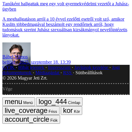
Tanúként hallgattak meg egy volt gyermekvédelmi vezetőt a Juhász-
ügyben
A meghallgatáson arról a 10 évvel ezelőtti esetről volt szó, amikor
Kuslits többedmagával beszámolt egy rendőrnek arról, hogy
tudomásuk szerint Juhász szexuálisan kizsákmányol nevelőintézetis
lányokat.
Bábel Vilmos
belföld
2025. szeptember 18. 13:39
GYIK
Hibát jelentek
Impresszum
Javítások kezelése
Jogi
dokumentumok
Médiaajánlat
RSS
Sütibeállítások
©
2026
Magyar Jeti Zrt.
Vége
Menü
Címlap
Friss
Kör
Fiók