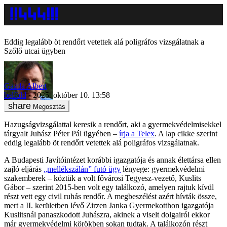
Eddig legalább öt rendőrt vetettek alá poligráfos vizsgálatnak a
Szőlő utcai ügyben
Gazda Albert
belföld
2025. október 10. 13:58
Megosztás
Hazugságvizsgálattal keresik a rendőrt, aki a gyermekvédelmisekkel
tárgyalt Juhász Péter Pál ügyében –
írja a Telex
. A lap cikke szerint
eddig legalább öt rendőrt vetettek alá poligráfos vizsgálatnak.
A Budapesti Javítóintézet korábbi igazgatója és annak élettársa ellen
zajló eljárás
„mellékszálán” futó ügy
lényege: gyermekvédelmi
szakemberek – köztük a volt fővárosi Tegyesz-vezető, Kuslits
Gábor – szerint 2015-ben volt egy találkozó, amelyen rajtuk kívül
részt vett egy civil ruhás rendőr. A megbeszélést azért hívták össze,
mert a II. kerületben lévő Zirzen Janka Gyermekotthon igazgatója
Kuslitsnál panaszkodott Juhászra, akinek a viselt dolgairól ekkor
már gyermekvédelmi körökben sokan tudtak. A találkozón részt