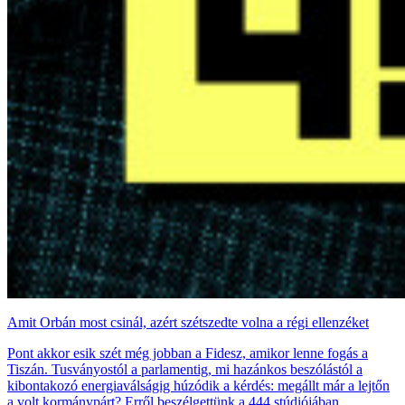
Amit Orbán most csinál, azért szétszedte volna a régi ellenzéket
Pont akkor esik szét még jobban a Fidesz, amikor lenne fogás a
Tiszán. Tusványostól a parlamentig, mi hazánkos beszólástól a
kibontakozó energiaválságig húzódik a kérdés: megállt már a lejtőn
a volt kormánypárt? Erről beszélgettünk a 444 stúdiójában.