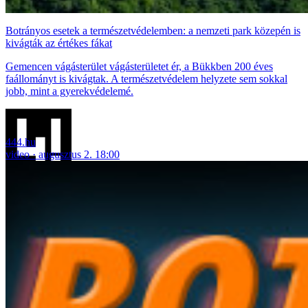
Botrányos esetek a természetvédelemben: a nemzeti park közepén is
kivágták az értékes fákat
Gemencen vágásterület vágásterületet ér, a Bükkben 200 éves
faállományt is kivágtak. A természetvédelem helyzete sem sokkal
jobb, mint a gyerekvédelemé.
444.hu
video
augusztus 2. 18:00