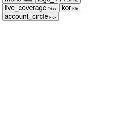
Menü
Címlap
Friss
Kör
Fiók