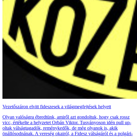
Vezetőszáron elvitt fideszesek a világmegfejtések helyett
Olyan valóságra ébredtünk, amiről azt gondoltuk, hogy csak rossz
vicc, értékelte a helyzetet Orbán Viktor. Tusványoson idén pull up-
oltak válságtagadók, reménykedők, de még olyanok is, akik
önállósodnának. A vereség okairól, a Fidesz válságáról és a polgári-