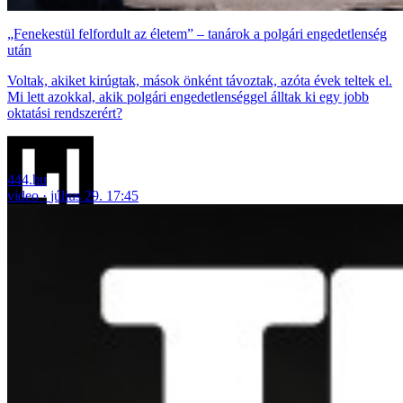
„Fenekestül felfordult az életem” – tanárok a polgári engedetlenség
után
Voltak, akiket kirúgtak, mások önként távoztak, azóta évek teltek el.
Mi lett azokkal, akik polgári engedetlenséggel álltak ki egy jobb
oktatási rendszerért?
444.hu
video
július 29. 17:45