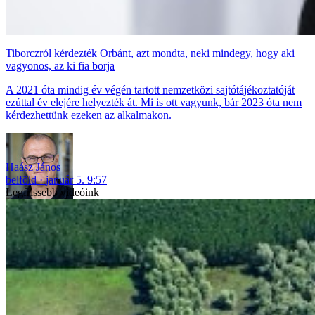
Tiborczról kérdezték Orbánt, azt mondta, neki mindegy, hogy aki
vagyonos, az ki fia borja
A 2021 óta mindig év végén tartott nemzetközi sajtótájékoztatóját
ezúttal év elejére helyezték át. Mi is ott vagyunk, bár 2023 óta nem
kérdezhettünk ezeken az alkalmakon.
Haász János
belföld
január 5. 9:57
Legfrissebb videóink