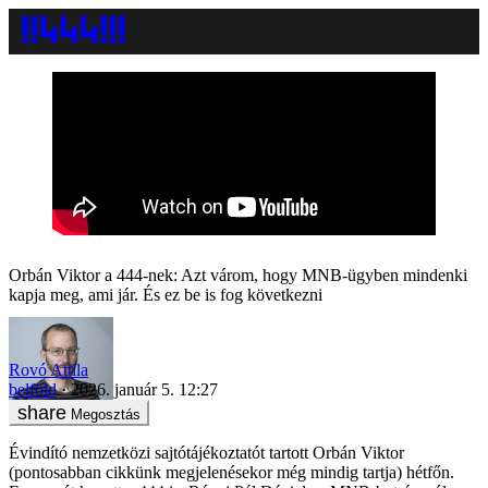
Orbán Viktor a 444-nek: Azt várom, hogy MNB-ügyben mindenki
kapja meg, ami jár. És ez be is fog következni
Rovó Attila
belföld
2026. január 5. 12:27
Megosztás
Évindító nemzetközi sajtótájékoztatót tartott Orbán Viktor
(pontosabban cikkünk megjelenésekor még mindig tartja) hétfőn.