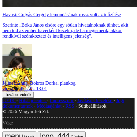
Havasi: Gulyás Gergely lemondásának rossz volt az időzítése
Szerinte „Bóka János elsőre egy sótlan hivatalnoknak tűnhet, akit
nem tud az ember haverként kezelni, de ha megismerik, akkor
rendkívül szórakoztató és intelligens jelenség”.
Jelinek Anna
,
Bokros Dorka
,
plankog
video
július 25. 13:01
További videók
GYIK
Hibát jelentek
Impresszum
Javítások kezelése
Jogi
dokumentumok
Médiaajánlat
RSS
Sütibeállítások
©
2026
Magyar Jeti Zrt.
Vége