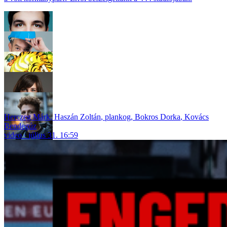
Herczeg Márk
,
Haszán Zoltán
,
plankog
,
Bokros Dorka
,
Kovács
Bendegúz
video
július 31. 16:59