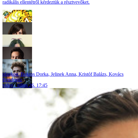
radikális ellentétről kérdeztük a résztvevőket.
plankog
,
Bokros Dorka
,
Jelinek Anna
,
Kristóf Balázs
,
Kovács
Bendegúz
video
július 26. 17:45