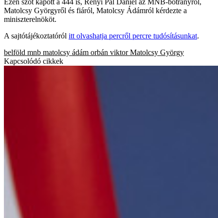
Ezen szót kapott a 444 is, Rényi Pál Dániel az MNB-botrányról,
Matolcsy Györgyről és fiáról, Matolcsy Ádámról kérdezte a
miniszterelnököt.
A sajtótájékoztatóról
itt olvashatja percről percre tudósításunkat
.
belföld
mnb
matolcsy ádám
orbán viktor
Matolcsy György
Kapcsolódó cikkek