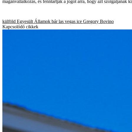
magánvállalkozás, és fenntartják a jogot arra, hogy azt szolgáljanak ki
külföld
Egyesült Államok
bár
las vegas
ice
Gregory Bovino
Kapcsolódó cikkek