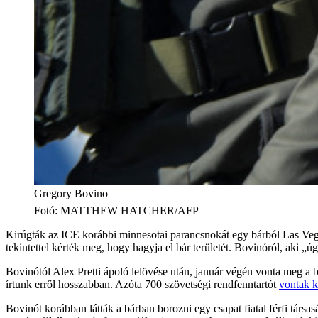
Gregory Bovino
Fotó
:
MATTHEW HATCHER/AFP
Kirúgták az ICE korábbi minnesotai parancsnokát egy bárból Las Vega
tekintettel kérték meg, hogy hagyja el bár területét. Bovinóról, aki „
Bovinótól Alex Pretti ápoló lelövése után, január végén vonta meg a
írtunk erről hosszabban. Azóta 700 szövetségi rendfenntartót
vontak k
Bovinót korábban látták a bárban borozni egy csapat fiatal férfi társa