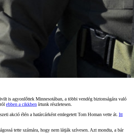
vilt is agyonlőttek Minnesotában, a többi vendég biztonságára való
áról
ebben a cikkben
írtunk részletesen.
szeti akció élén a határcárként emlegetett Tom Homan vette át.
Itt
ilágossá tette számára, hogy nem látják szívesen. Azt mondta, a bár