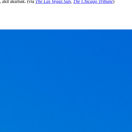
, akit akarnak. (via
The Las Vegas Sun
,
The Chicago Tribune
)