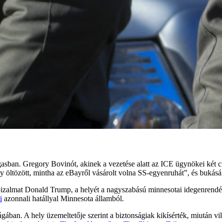
sban. Gregory Bovinót, akinek a vezetése alatt az ICE ügynökei két ci
úgy öltözött, mintha az eBayről vásárolt volna SS-egyenruhát”, és bukás
 bizalmat Donald Trump, a helyét a nagyszabású minnesotai idegenrendé
i
azonnali hatállyal Minnesota államból.
ságában. A hely üzemeltetője szerint a biztonságiak kikísérték, miután v