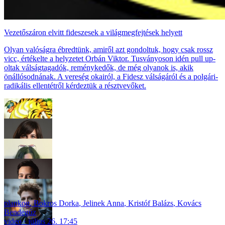
Vezetőszáron elvitt fideszesek a világmegfejtések helyett
Olyan valóságra ébredtünk, amiről azt gondoltuk, hogy csak rossz
vicc, értékelte a helyzetet Orbán Viktor. Tusványoson idén pull up-
oltak válságtagadók, reménykedők, de még olyanok is, akik
önállósodnának. A vereség okairól, a Fidesz válságáról és a polgári-
radikális ellentétről kérdeztük a résztvevőket.
plankog
,
Bokros Dorka
,
Jelinek Anna
,
Kristóf Balázs
,
Kovács
Bendegúz
video
július 26. 17:45