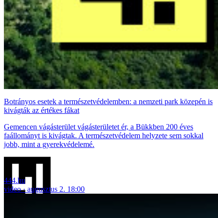
Botrányos esetek a természetvédelemben: a nemzeti park közepén is
kivágták az értékes fákat
Gemencen vágásterület vágásterületet ér, a Bükkben 200 éves
faállományt is kivágtak. A természetvédelem helyzete sem sokkal
jobb, mint a gyerekvédelemé.
444.hu
video
augusztus 2. 18:00