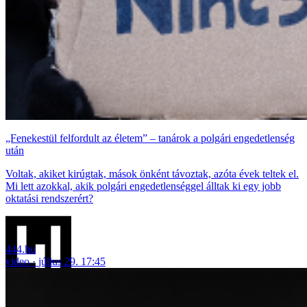
„Fenekestül felfordult az életem” – tanárok a polgári engedetlenség
után
Voltak, akiket kirúgtak, mások önként távoztak, azóta évek teltek el.
Mi lett azokkal, akik polgári engedetlenséggel álltak ki egy jobb
oktatási rendszerért?
444.hu
video
július 29. 17:45