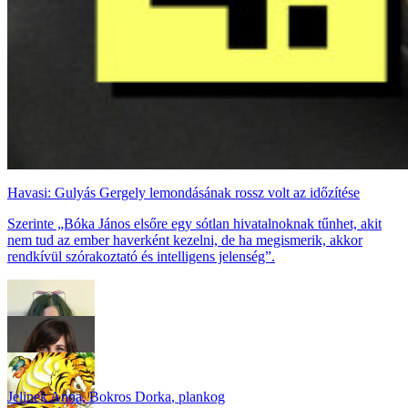
Havasi: Gulyás Gergely lemondásának rossz volt az időzítése
Szerinte „Bóka János elsőre egy sótlan hivatalnoknak tűnhet, akit
nem tud az ember haverként kezelni, de ha megismerik, akkor
rendkívül szórakoztató és intelligens jelenség”.
Jelinek Anna
,
Bokros Dorka
,
plankog