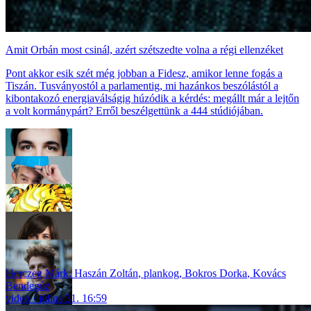
Amit Orbán most csinál, azért szétszedte volna a régi ellenzéket
Pont akkor esik szét még jobban a Fidesz, amikor lenne fogás a
Tiszán. Tusványostól a parlamentig, mi hazánkos beszólástól a
kibontakozó energiaválságig húzódik a kérdés: megállt már a lejtőn
a volt kormánypárt? Erről beszélgettünk a 444 stúdiójában.
Herczeg Márk
,
Haszán Zoltán
,
plankog
,
Bokros Dorka
,
Kovács
Bendegúz
video
július 31. 16:59