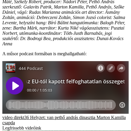
Máté, Székely Róbert, producer: Nádori Péter, Pethő András
szerkesztő: Galavits Patrik, Marton Kamilla, Pethő András, Szőke
Dániel, vágó: Rudas Marianna animációs art director: Ásmány
Zoltán, animáció: Debreczeni Zoltán, Simon Jozsó colorist: Salma
Levente, helyszíni hang: Bíró Bálint hangutómunka: Balogh Péter,
zene: Bartha Márk, narrátor: Kurta Niké vágóasszisztens: Pusztai
Norbert, utómunka-koordinátor: Tóth-Justh Barnabás, jogi
szakértő: Dr. Bodrogi Bea, produkciós asszisztens: Dunai-Kovács
Anna
A műsor podcast formában is meghallgatható:
video
direkt36
Helyzet: van
pethő andrás
dinasztia
Marton Kamilla
csapda
Legfrissebb videóink