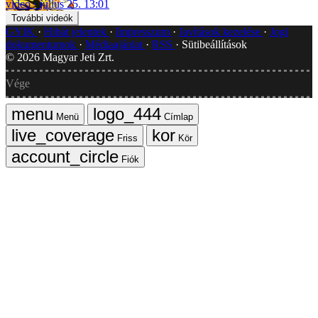
video
július 25. 13:01
További videók
GYIK
Hibát jelentek
Impresszum
Javítások kezelése
Jogi
dokumentumok
Médiaajánlat
RSS
Sütibeállítások
©
2026
Magyar Jeti Zrt.
Vége
Menü
Címlap
Friss
Kör
Fiók