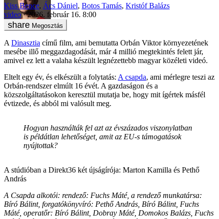
Kiss Bence
,
Ács Dániel
,
Botos Tamás
,
Kristóf Balázs
video
2026. február 16. 8:00
Megosztás
A
Dinasztia
című film, ami bemutatta Orbán Viktor környezetének
mesébe illő meggazdagodását, már 4 millió megtekintés felett jár,
amivel ez lett a valaha készült legnézettebb magyar közéleti videó.
Eltelt egy év, és elkészült a folytatás:
A csapda
, ami mérlegre teszi az
Orbán-rendszer elmúlt 16 évét. A gazdaságon és a
közszolgáltatásokon keresztül mutatja be, hogy mit ígértek másfél
évtizede, és abból mi valósult meg.
Hogyan használták fel azt az évszázados viszonylatban
is példátlan lehetőséget, amit az EU-s támogatások
nyújtottak?
A stúdióban a Direkt36 két újságírója: Marton Kamilla és Pethő
András
A Csapda alkotói: rendező: Fuchs Máté, a rendező munkatársa:
Bíró Bálint, forgatókönyvíró: Pethő András, Bíró Bálint, Fuchs
Máté, operatőr: Bíró Bálint, Dobray Máté, Domokos Balázs, Fuchs