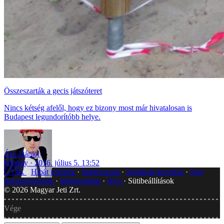
Összeszarták a gecis játszóteret
Nincs kétség afelől, hogy ez bizony most már hivatalosan is
Budapest legundorítóbb helye.
Ács Dániel
bűnügy
2016. július 5. 13:52
GYIK
Hibát jelentek
Impresszum
Javítások kezelése
Jogi
dokumentumok
Médiaajánlat
RSS
Sütibeállítások
©
2026
Magyar Jeti Zrt.
Vége