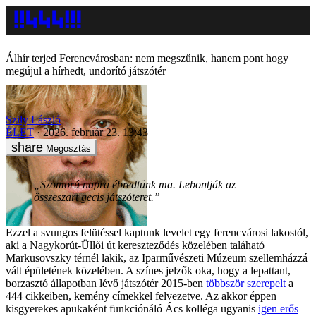
Álhír terjed Ferencvárosban: nem megszűnik, hanem pont hogy
megújul a hírhedt, undorító játszótér
Szily László
ÉLET
2026. február 23. 13:43
Megosztás
„Szomorú napra ébredtünk ma. Lebontják az
összeszart gecis játszóteret.”
Ezzel a svungos felütéssel kaptunk levelet egy ferencvárosi lakostól,
aki a Nagykorút-Üllői út kereszteződés közelében taláható
Markusovszky térnél lakik, az Iparművészeti Múzeum szellemházzá
vált épületének közelében. A színes jelzők oka, hogy a lepattant,
borzasztó állapotban lévő játszótér 2015-ben
többször szerepelt
a
444 cikkeiben, kemény címekkel felvezetve. Az akkor éppen
kisgyerekes apukaként funkciónáló Ács kolléga ugyanis
igen erős