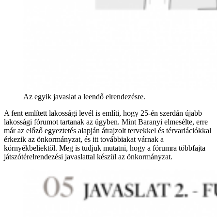
Az egyik javaslat a leendő elrendezésre.
A fent említett lakossági levél is említi, hogy 25-én szerdán újabb
lakossági fórumot tartanak az ügyben. Mint Baranyi elmesélte, erre
már az előző egyeztetés alapján átrajzolt tervekkel és térvariációkkal
érkezik az önkormányzat, és itt továbbiakat várnak a
környékbeliektől. Meg is tudjuk mutatni, hogy a fórumra többfajta
játszótérelrendezési javaslattal készül az önkormányzat.