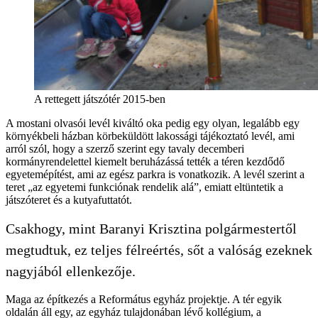
A rettegett játszótér 2015-ben
A mostani olvasói levél kiváltó oka pedig egy olyan, legalább egy
környékbeli házban körbeküldött lakossági tájékoztató levél, ami
arról szól, hogy a szerző szerint egy tavaly decemberi
kormányrendelettel kiemelt beruházássá tették a téren kezdődő
egyetemépítést, ami az egész parkra is vonatkozik. A levél szerint a
teret „az egyetemi funkciónak rendelik alá”, emiatt eltüntetik a
játszóteret és a kutyafuttatót.
Csakhogy, mint Baranyi Krisztina polgármestertől
megtudtuk, ez teljes félreértés, sőt a valóság ezeknek
nagyjából ellenkezője.
Maga az építkezés a Református egyház projektje. A tér egyik
oldalán áll egy, az egyház tulajdonában lévő kollégium, a