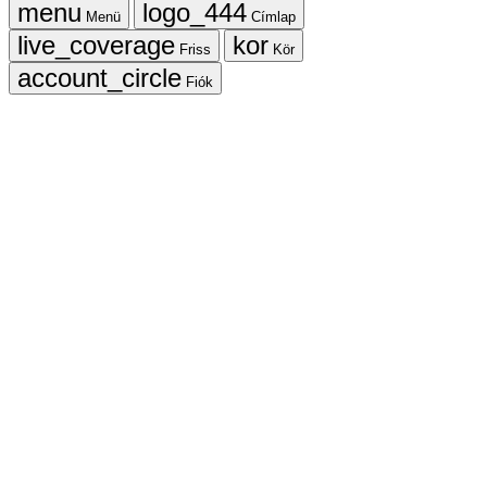
Menü
Címlap
Friss
Kör
Fiók