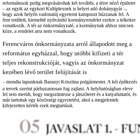
reformátusok pedig megvásároltak két további, a térre néző épületet
– az egyik az egykori Kultiplexnek is helyet adó dohánygyár –,
hogy azok helyén vadonatúj egyetemi kampuszt húzzanak fel. A
fent említett, kiemeltté nyilvánító kormányrendelet ezekre a telkekre
vonatkozik. A tér az önkormányzaté, a kormánynak ahhoz nincsen
köze, a rendelet arra nem vonatkozik.
Ferencváros önkormányzata arról állapodott meg a
református egyházzal, hogy utóbbi kifizeti a tér
teljes rekonstrukcióját, vagyis az önkormányzat
kezében lévő terület felújítását is
– mondta lapunknak Baranyi Krisztina polgármester. A két építkezés
a tervek szerint párhuzamosan fog zajlani. A helyhatóságban eleve
fel sem merült, hogy megszüntesse a játszóteret és a kutyafuttatót, és
már tartottak egy közösségi egyeztetést, ahol a megjelentek
kifejezetten kérték ezek megtartását.