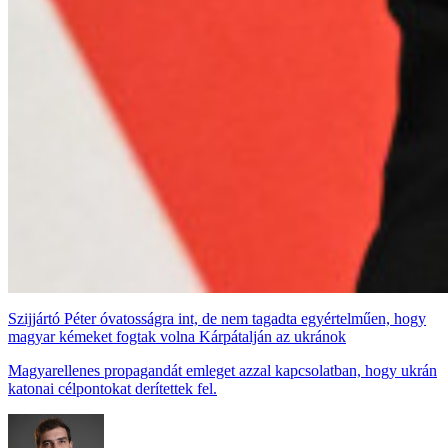
Szijjártó Péter óvatosságra int, de nem tagadta egyértelműen, hogy
magyar kémeket fogtak volna Kárpátalján az ukránok
Magyarellenes propagandát emleget azzal kapcsolatban, hogy ukrán
katonai célpontokat derítettek fel.