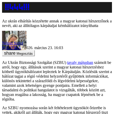
Az ukrán elhárítás közzétette annak a magyar katonai hírszerzőnek a
nevét, aki az állítólagos kárpátaljai kémhálózatot irányíthatta
Német Szilvi
POLITIKA
2026. március 23. 16:03
Megosztás
Az Ukrán Biztonsági Szolgálat (SZBU)
tavaly májusban
számolt be
arról, hogy egy, állításuk szerint a magyar katonai hírszerzéshez
köthető ügynökhálózatot lepleztek le Kárpátalján. Közlésük szerint a
hálózat tagjai a régió védelmi helyzetéről gyűjtöttek információkat,
különös tekintettel a szárazföldi és légvédelmi képességekre,
valamint azok lehetséges gyenge pontjaira. Emellett a helyi
társadalmi és politikai hangulatot is vizsgálták, többek között azt,
hogyan reagálna a lakosság, ha magyar csapatok lépnének be a
régióba.
Az SZBU nyomozása során két feltételezett ügynököt őrizetbe is
vettek, akikről azt állítják, hogy egy magyar katonai hírszerző tiszt