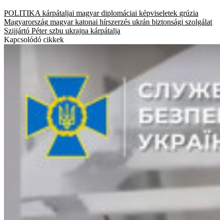
POLITIKA
kárpátaljai magyar diplomáciai képviseletek
grúzia
Magyarország
magyar katonai hírszerzés
ukrán biztonsági szolgálat
Szijjártó Péter
szbu
ukrajna
kárpátalja
Kapcsolódó cikkek