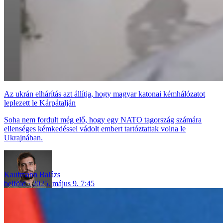
Az ukrán elhárítás azt állítja, hogy magyar katonai kémhálózatot
leplezett le Kárpátalján
Soha nem fordult még elő, hogy egy NATO tagország számára
ellenséges kémkedéssel vádolt embert tartóztattak volna le
Ukrajnában.
Kaufmann Balázs
belföld
2025. május 9. 7:45