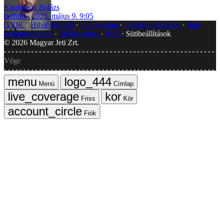
Kaufmann Balázs
belföld
2025. május 9. 9:05
GYIK
Hibát jelentek
Impresszum
Javítások kezelése
Jogi
dokumentumok
Médiaajánlat
RSS
Sütibeállítások
©
2026
Magyar Jeti Zrt.
Vége
Menü
Címlap
Friss
Kör
Fiók