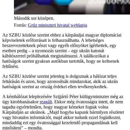
Második sor középen.
Forrás
:
Grúz miniszteri hivatal weblapja
Az SZBU közlése szerint ehhez a kárpátaljai magyar diplomáciai
képviseletek erőforrásait is felhasználhatta. A lehetséges
beszervezetteknek pénzt vagy egyéb előnyöket ígérhettek, egy
esetben pedig – a nyomozás szerint – egy ukrán katonát
kábítószerrel próbálhattak megjutalmazni. A találkozókat a
hatóságok szerint gyakran autókban tartották, hogy ne keltsenek
feltűnést.
Az SZBU közlése szerint jelenleg is dolgoznak a hálózat teljes
feltárásán és azon, hogy azonosítsák mindazokat, akik az ukrán
hatóságok szerint az ország érdekei ellen tevékenykedtek.
A kémhálózat leleplezésére Szijjártó Péter külügyminiszter még az
ügy kirobbanásakor
reagált
. Ekkor még óvatosságra intett, de nem
tagadta egyértelműen, hogy magyar kémeket fogtak volna
Kárpátalján az ukránok. „Majd hogyha kapunk bármilyen részletet
vagy hivatalos információt, majd akkor tudunk ezzel foglalkozni,
mindaddig ezt egy óvatossággal kezelendő propagandának kell
minősíteni” – mondta.