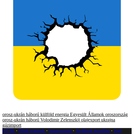
orosz-ukrán háború
külföld
energia
Egyesült Államok
oroszország
orosz-ukrán háború
Volodimir Zelenszkij
olajexport
ukrajna
gázimport
GYIK
Hibát jelentek
Impresszum
Javítások kezelése
Jogi