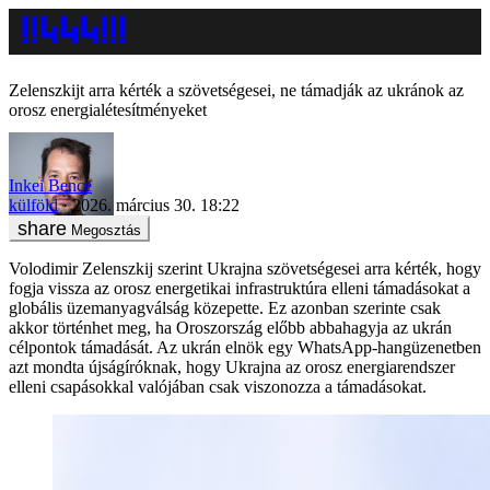
Zelenszkijt arra kérték a szövetségesei, ne támadják az ukránok az
orosz energialétesítményeket
Inkei Bence
külföld
2026. március 30. 18:22
Megosztás
Volodimir Zelenszkij szerint Ukrajna szövetségesei arra kérték, hogy
fogja vissza az orosz energetikai infrastruktúra elleni támadásokat a
globális üzemanyagválság közepette. Ez azonban szerinte csak
akkor történhet meg, ha Oroszország előbb abbahagyja az ukrán
célpontok támadását. Az ukrán elnök egy WhatsApp-hangüzenetben
azt mondta újságíróknak, hogy Ukrajna az orosz energiarendszer
elleni csapásokkal valójában csak viszonozza a támadásokat.