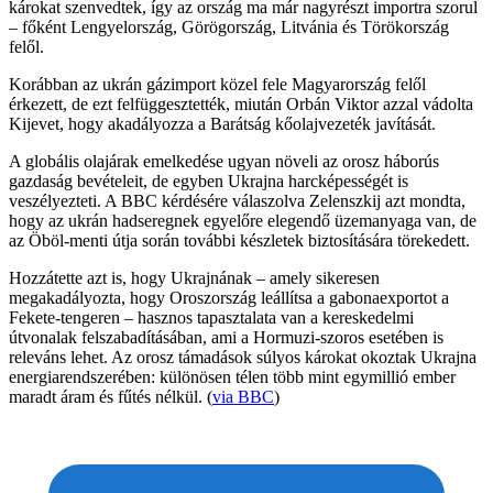
károkat szenvedtek, így az ország ma már nagyrészt importra szorul
– főként Lengyelország, Görögország, Litvánia és Törökország
felől.
Korábban az ukrán gázimport közel fele Magyarország felől
érkezett, de ezt felfüggesztették, miután Orbán Viktor azzal vádolta
Kijevet, hogy akadályozza a Barátság kőolajvezeték javítását.
A globális olajárak emelkedése ugyan növeli az orosz háborús
gazdaság bevételeit, de egyben Ukrajna harcképességét is
veszélyezteti. A BBC kérdésére válaszolva Zelenszkij azt mondta,
hogy az ukrán hadseregnek egyelőre elegendő üzemanyaga van, de
az Öböl-menti útja során további készletek biztosítására törekedett.
Hozzátette azt is, hogy Ukrajnának – amely sikeresen
megakadályozta, hogy Oroszország leállítsa a gabonaexportot a
Fekete-tengeren – hasznos tapasztalata van a kereskedelmi
útvonalak felszabadításában, ami a Hormuzi-szoros esetében is
releváns lehet. Az orosz támadások súlyos károkat okoztak Ukrajna
energiarendszerében: különösen télen több mint egymillió ember
maradt áram és fűtés nélkül. (
via BBC
)