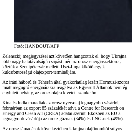
Fotó
:
HANDOUT/AFP
Zelenszkij megjegyzései azt követően hangzottak el, hogy Ukrajna
több nagy hatótávolságú csapást mért az orosz energiaszektorra,
köztük a Szentpétervár melletti Uszt-Luga kikötő egyik
kulcsfontosságú olajexport-termináljára.
Az iráni háború és Teherán által gyakorlatilag lezárt Hormuzi-szoros
miatt megugró energiaárakra reagálva az Egyesült Államok nemrég
enyhített néhány, az orosz olajra kivetett szankción.
Kína és India maradtak az orosz nyersolaj legnagyobb vásárlói,
februárban az export 85 százalékát adva a Centre for Research on
Energy and Clean Air (CREA) adatai szerint. Eközben az EU a
legnagyobb vásárlója az orosz gáznak (34%) és LNG-nek (49%).
Az orosz támadások következtében Ukrajna olajfinomítói súlyos