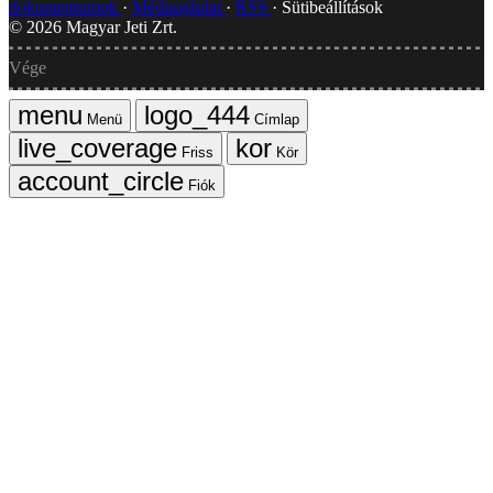
dokumentumok
Médiaajánlat
RSS
Sütibeállítások
©
2026
Magyar Jeti Zrt.
Vége
Menü
Címlap
Friss
Kör
Fiók