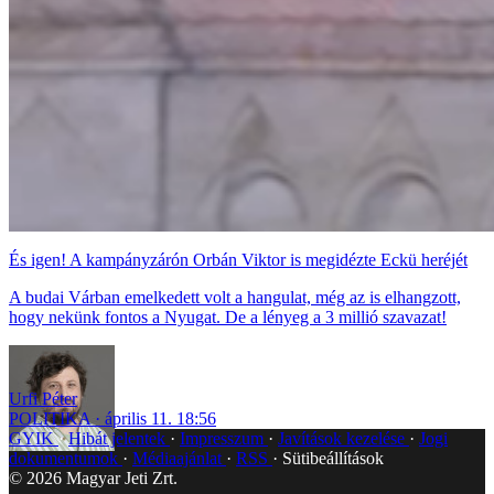
És igen! A kampányzárón Orbán Viktor is megidézte Eckü heréjét
A budai Várban emelkedett volt a hangulat, még az is elhangzott,
hogy nekünk fontos a Nyugat. De a lényeg a 3 millió szavazat!
Urfi Péter
POLITIKA
április 11. 18:56
GYIK
Hibát jelentek
Impresszum
Javítások kezelése
Jogi
dokumentumok
Médiaajánlat
RSS
Sütibeállítások
©
2026
Magyar Jeti Zrt.