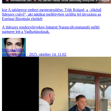
A tahóterror emberi megtestesülése: Tóth Roland, a „jóképű
fideszes csávó”, aki taktikai mellényben szólítja fel távozásra az
Európai Bizottság elnökét
A fideszes rendezvényeken futtatott NarancsKommandó méltó
partnere lett a Vadhajtásoknak.
Herczeg Márk
idióta rekordok
2025. október 14. 11:02