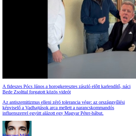
A fideszes Pócs János a horogkeresztes zászló előtt karlendítő, náci
Bede Zsolttal forgatott közös videót
Az antiszemitizmus elleni zéró tolerancia vége: az országgyűlési
képviselő a Vadhajtások arca mellett a narancskommandós
influenszerrel együtt alázott egy Magyar Péter-bábut.
Herczeg Márk