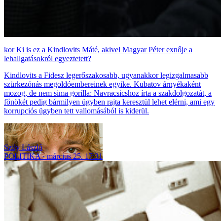
Ki is ez a Kindlovits Máté, akivel Magyar Péter exnője a
lehallgatásokról egyeztetett?
Kindlovits a Fidesz legerőszakosabb, ugyanakkor legizgalmasabb
szürkezónás megoldóembereinek egyike. Kubatov árnyékaként
mozog, de nem sima gorilla: Navracsicshoz írta a szakdolgozatát, a
főnökét pedig bármilyen ügyben rajta keresztül lehet elérni, ami egy
korrupciós ügyben tett vallomásából is kiderül.
Szily László
POLITIKA
március 25. 17:31