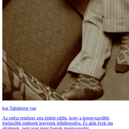
Tahóterror van
Az egész rendszer arra épített eddig, hogy a legegyszerűbb,
legönzőbb emberek legyenek felháborodva. És akik évek óta
síkidegek, nem pont most fognak megnyugodni.