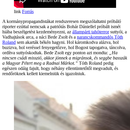
Forrás
A kormánypropagandistákat rendszeresen megszólaltatni próbáló
riporter ezúttal nemcsak a patriótás Bohár Dániellel próbált ismét
hiába beszélgetést kezdeményezni, az
állampárti tahóterror
suttyói, a
Vadhajtások arca, a náci Bede Zsolt és a
narancskommandós Tóth
Roland
sem akarták békén hagyni. Hol káromkodva alázva, hol
buzizva, hol veréssel fenyegetőzve, hol Bogost tapogatva, táncolva,
ordítva suttyóskodtak. Bede Zsolt egy ponton azt mondta:
„Ha
nincsen csádi misszió, akkor jönnek a migránsok, és seggbe basszák
a Magyar Pétert meg a Radnai Márkot.”
Tóth Roland pedig
egészen odáig fajult, hogy néhány ellentüntetőtől megvadult, és
rendőröknek kellett kiemelniük és igazolniuk.