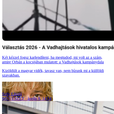
Két kézzel fogsz karlendíteni, ha megtudod, mi volt az a szám,
amire Orbán a kocsijában mulatott: a Vadhajtások kampánydala
Kizöldült a magyar vidék, tavasz van, nem bízunk mi a külföldi
szavakban.
Szily László
MŰVÉSZET
április 8. 14:54