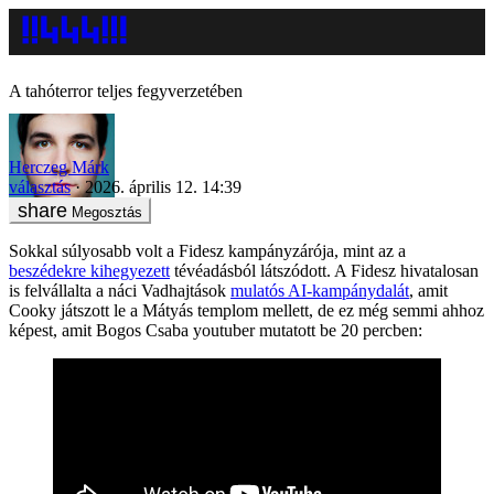
A tahóterror teljes fegyverzetében
Herczeg Márk
választás
2026. április 12. 14:39
Megosztás
Sokkal súlyosabb volt a Fidesz kampányzárója, mint az a
beszédekre kihegyezett
tévéadásból látszódott. A Fidesz hivatalosan
is felvállalta a náci Vadhajtások
mulatós AI-kampánydalát
, amit
Cooky játszott le a Mátyás templom mellett, de ez még semmi ahhoz
képest, amit Bogos Csaba youtuber mutatott be 20 percben: