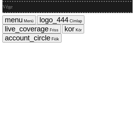
Vége
Menü
Címlap
Friss
Kör
Fiók