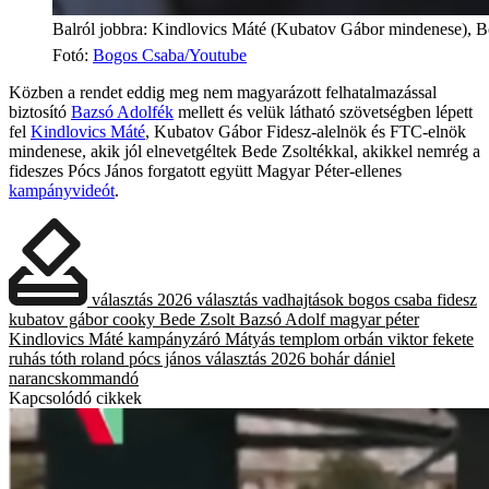
Balról jobbra: Kindlovics Máté (Kubatov Gábor mindenese), B
Fotó
:
Bogos Csaba/Youtube
Közben a rendet eddig meg nem magyarázott felhatalmazással
biztosító
Bazsó Adolfék
mellett és velük látható szövetségben lépett
fel
Kindlovics Máté
, Kubatov Gábor Fidesz-alelnök és FTC-elnök
mindenese, akik jól elnevetgéltek Bede Zsoltékkal, akikkel nemrég a
fideszes Pócs János forgatott együtt Magyar Péter-ellenes
kampányvideót
.
választás 2026
választás
vadhajtások
bogos csaba
fidesz
kubatov gábor
cooky
Bede Zsolt
Bazsó Adolf
magyar péter
Kindlovics Máté
kampányzáró
Mátyás templom
orbán viktor
fekete
ruhás
tóth roland
pócs jános
választás 2026
bohár dániel
narancskommandó
Kapcsolódó cikkek