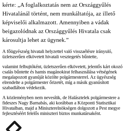
kérte: „A foglalkoztatás nem az Országgyűlés
Hivatalánál történt, nem munkáltatója, az illető
képviselői alkalmazott. Amennyiben a vádak
beigazolódnak az Országgyűlés Hivatala csak
károsultja lehet az ügynek.”
A főügyészség hivatali helyzettel való visszaélésre irányuló,
üzletszerűen elkövetett hivatali vesztegetés bűntette,
valamint felbujtóként, üzletszerűen elkövetett, jelentős kárt okozó
csalás bűntette és hamis magánokirat felhasználása vétségének
megalapozott gyanúját közölte polgármesterrel. Az ügyészség
elrendelte a polgármester őrizetét, míg a másik gyanúsított
szabadlábon védekezik.
A közleményben nem nevesítik, de Halásztelek polgármestere a
fideszes Nagy Barnabás, aki korábban a Központi Statisztikai
Hivatalban, majd a Miniszterelnökségen dolgozott a Pest megye
fejlesztéséért felelős miniszteri biztos munkatársaként.