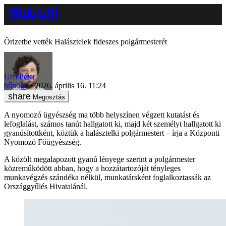
Őrizetbe vették Halásztelek fideszes polgármesterét
Urfi Péter
bűnügy
2026. április 16. 11:24
Megosztás
A nyomozó ügyészség ma több helyszínen végzett kutatást és
lefoglalást, számos tanút hallgatott ki, majd két személyt hallgatott ki
gyanúsítottként, köztük a halásztelki polgármestert – írja a Központi
Nyomozó Főügyészség.
A közölt megalapozott gyanú lényege szerint a polgármester
közreműködött abban, hogy a hozzátartozóját tényleges
munkavégzés szándéka nélkül, munkatársként foglalkoztassák az
Országgyűlés Hivatalánál.