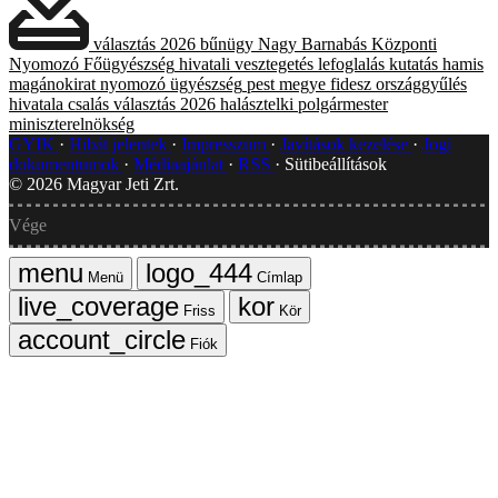
választás 2026
bűnügy
Nagy Barnabás
Központi
Nyomozó Főügyészség
hivatali vesztegetés
lefoglalás
kutatás
hamis
magánokirat
nyomozó ügyészség
pest megye
fidesz
országgyűlés
hivatala
csalás
választás 2026
halásztelki polgármester
miniszterelnökség
GYIK
Hibát jelentek
Impresszum
Javítások kezelése
Jogi
dokumentumok
Médiaajánlat
RSS
Sütibeállítások
©
2026
Magyar Jeti Zrt.
Vége
Menü
Címlap
Friss
Kör
Fiók