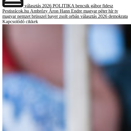
választás 2026
POLITIKA
bencsik gábor
fidesz
Pestisrácok.hu
Ambrózy Áron
Hann Endre
magyar péter
hír tv
magyar nemzet
brüsszel
bayer zsolt
orbán
választás 2026
demokrata
Kapcsolódó cikkek