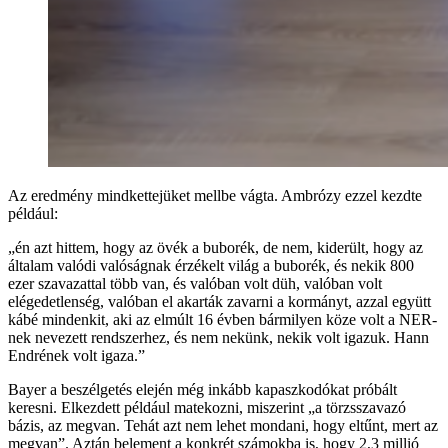
Az eredmény mindkettejüket mellbe vágta. Ambrózy ezzel kezdte
például:
„én azt hittem, hogy az övék a buborék, de nem, kiderült, hogy az
általam valódi valóságnak érzékelt világ a buborék, és nekik 800
ezer szavazattal több van, és valóban volt düh, valóban volt
elégedetlenség, valóban el akarták zavarni a kormányt, azzal együtt
kábé mindenkit, aki az elmúlt 16 évben bármilyen köze volt a NER-
nek nevezett rendszerhez, és nem nekünk, nekik volt igazuk. Hann
Endrének volt igaza.”
Bayer a beszélgetés elején még inkább kapaszkodókat próbált
keresni. Elkezdett például matekozni, miszerint „a törzsszavazó
bázis, az megvan. Tehát azt nem lehet mondani, hogy eltűnt, mert az
megvan”. Aztán belement a konkrét számokba is, hogy 2,3 millió