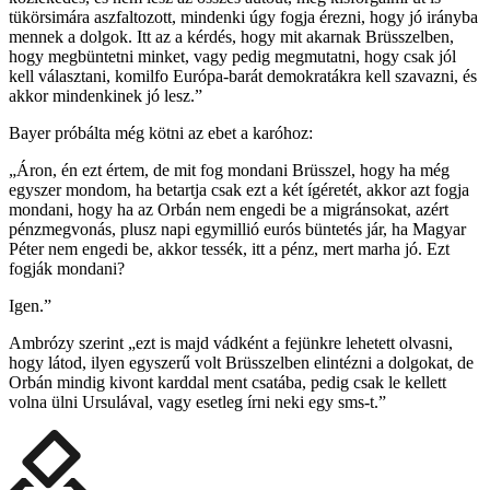
tükörsimára aszfaltozott, mindenki úgy fogja érezni, hogy jó irányba
mennek a dolgok. Itt az a kérdés, hogy mit akarnak Brüsszelben,
hogy megbüntetni minket, vagy pedig megmutatni, hogy csak jól
kell választani, komilfo Európa-barát demokratákra kell szavazni, és
akkor mindenkinek jó lesz.”
Bayer próbálta még kötni az ebet a karóhoz:
„Áron, én ezt értem, de mit fog mondani Brüsszel, hogy ha még
egyszer mondom, ha betartja csak ezt a két ígéretét, akkor azt fogja
mondani, hogy ha az Orbán nem engedi be a migránsokat, azért
pénzmegvonás, plusz napi egymillió eurós büntetés jár, ha Magyar
Péter nem engedi be, akkor tessék, itt a pénz, mert marha jó. Ezt
fogják mondani?
Igen.”
Ambrózy szerint „ezt is majd vádként a fejünkre lehetett olvasni,
hogy látod, ilyen egyszerű volt Brüsszelben elintézni a dolgokat, de
Orbán mindig kivont karddal ment csatába, pedig csak le kellett
volna ülni Ursulával, vagy esetleg írni neki egy sms-t.”