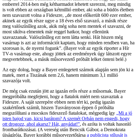
emberrel 2014-ben még kétharmadot lehetett szerezni, meg mindig
is volt ebben az országban kétmillió ember, aki soha a büdös életben
nem szavazott volna a Fideszre, „de most előkerült 600 ezer ember,
akinek az egyik része ugye a 18 éves első szavazó, a másik része
meg valószínűleg azok, akik még soha nem mentek el szavazni, de
most sikítva elmentek már reggel hatkor, hogy ellenünk
szavazzanak. Valószínűleg ezt nem látta senki. Hát hiszen még
vasárnap is azt az információt kaptam, hogy minden rendben van, ha
szorosan is, de nyerni fogunk”. (Bayer volt az egyik riporter a Hír
TV-n vasárnap este, ahogy jöttek az eredmények úgy látszott egyre
megvertebbnek, a másik műsorvezető próbált lelket önteni belé.)
Az egy dolog, hogy a Bayer emlegetett számok alapján sem jön ki a
matek, mert a Tiszának nem 2,6, hanem minimum 3,1 millió
szavazója volt.
De még csak ezután jött az igazán erős része a műsornak. Bayer
megpróbálta megfejteni, hogy a fiatalok miért nem szavaztak a
Fideszre. A saját szerepére ebben nem tért ki, pedig igazán
szakértőnek számít, hiszen Tusványoson éppen ő próbálta
megszólítani a mocskos fideszező fiatalokat, mégpedig így
„Mi a jó
isten bajod van, kicsi barátom? A szemét Orbán nem engedi, hogy
ott drogozz, ahol akarsz? Hát, anyádat!”
, és azóta is voltak hasonló
frontbarátkozásai. (A vereség után Bencsik Gábor, a Demokrata
újságírója, Bayer korábbi műsorvezetőtársa
a publicista stílusát is