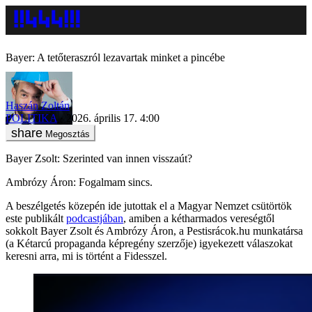
Bayer: A tetőteraszról lezavartak minket a pincébe
Haszán Zoltán
POLITIKA
2026. április 17. 4:00
Megosztás
Bayer Zsolt: Szerinted van innen visszaút?
Ambrózy Áron: Fogalmam sincs.
A beszélgetés közepén ide jutottak el a Magyar Nemzet csütörtök
este publikált
podcastjában
, amiben a kétharmados vereségtől
sokkolt Bayer Zsolt és Ambrózy Áron, a Pestisrácok.hu munkatársa
(a Kétarcú propaganda képregény szerzője) igyekezett válaszokat
keresni arra, mi is történt a Fidesszel.