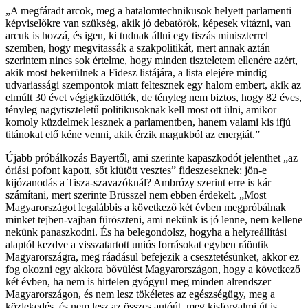
„A megfáradt arcok, meg a hatalomtechnikusok helyett parlamenti
képviselőkre van szükség, akik jó debatőrök, képesek vitázni, van
arcuk is hozzá, és igen, ki tudnak állni egy tiszás miniszterrel
szemben, hogy megvitassák a szakpolitikát, mert annak aztán
szerintem nincs sok értelme, hogy minden tiszteletem ellenére azért,
akik most bekerülnek a Fidesz listájára, a lista elejére mindig
udvariassági szempontok miatt feltesznek egy halom embert, akik az
elmúlt 30 évet végigküzdötték, de tényleg nem biztos, hogy 82 éves,
tényleg nagytiszteletű politikusoknak kell most ott ülni, amikor
komoly küzdelmek lesznek a parlamentben, hanem valami kis ifjú
titánokat elő kéne venni, akik érzik magukból az energiát.”
Újabb próbálkozás Bayertől, ami szerinte kapaszkodót jelenthet „az
óriási pofont kapott, sőt kiütött vesztes” fideszeseknek: jön-e
kijózanodás a Tisza-szavazóknál? Ambrózy szerint erre is kár
számítani, mert szerinte Brüsszel nem ebben érdekelt. „Most
Magyarországot legalábbis a következő két évben megpróbálnak
minket tejben-vajban füröszteni, ami nekünk is jó lenne, nem kellene
nekünk panaszkodni. És ha belegondolsz, hogyha a helyreállítási
alaptól kezdve a visszatartott uniós forrásokat egyben ráöntik
Magyarországra, meg ráadásul befejezik a csesztetésünket, akkor ez
fog okozni egy akkora bővülést Magyarországon, hogy a következő
két évben, ha nem is hirtelen gyógyul meg minden alrendszer
Magyarországon, és nem lesz tökéletes az egészségügy, meg a
közlekedés, és nem lesz az összes autóút, meg kisforgalmi út is