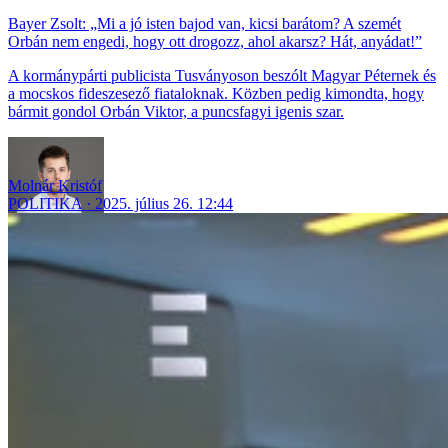
Bayer Zsolt: „Mi a jó isten bajod van, kicsi barátom? A szemét
Orbán nem engedi, hogy ott drogozz, ahol akarsz? Hát, anyádat!”
A kormánypárti publicista Tusványoson beszólt Magyar Péternek és
a mocskos fideszesező fiataloknak. Közben pedig kimondta, hogy
bármit gondol Orbán Viktor, a puncsfagyi igenis szar.
Molnár Kristóf
POLITIKA
2025. július 26. 12:44