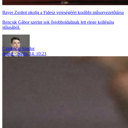
Bayer Zsoltot okolja a Fidesz vereségéért korábbi műsorvezetőtársa
Bencsik Gábor szerint sok ősjobboldalinak lett elege kollégája
stílusából.
Czinkóczi Sándor
dráma
április 14. 10:23