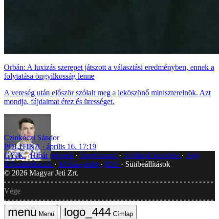
Orbán: A luxizás szerepet játszott a választási eredményben, ennek a
folytatása öngyilkosság lenne
A vereség után először szólalt meg a leköszönő miniszterelnök. Azt
mondja, fájdalmat érez és ürességet.
Czinkóczi Sándor
POLITIKA
április 16. 17:19
GYIK
Hibát jelentek
Impresszum
Javítások kezelése
Jogi
dokumentumok
Médiaajánlat
RSS
Sütibeállítások
©
2026
Magyar Jeti Zrt.
Vége
Menü
Címlap