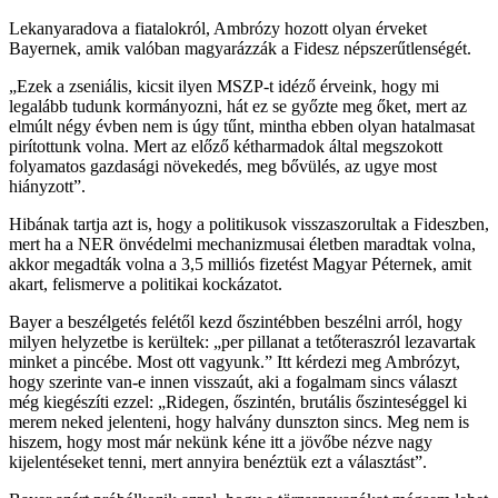
Lekanyaradova a fiatalokról, Ambrózy hozott olyan érveket
Bayernek, amik valóban magyarázzák a Fidesz népszerűtlenségét.
„Ezek a zseniális, kicsit ilyen MSZP-t idéző érveink, hogy mi
legalább tudunk kormányozni, hát ez se győzte meg őket, mert az
elmúlt négy évben nem is úgy tűnt, mintha ebben olyan hatalmasat
pirítottunk volna. Mert az előző kétharmadok által megszokott
folyamatos gazdasági növekedés, meg bővülés, az ugye most
hiányzott”.
Hibának tartja azt is, hogy a politikusok visszaszorultak a Fideszben,
mert ha a NER önvédelmi mechanizmusai életben maradtak volna,
akkor megadták volna a 3,5 milliós fizetést Magyar Péternek, amit
akart, felismerve a politikai kockázatot.
Bayer a beszélgetés felétől kezd őszintébben beszélni arról, hogy
milyen helyzetbe is kerültek: „per pillanat a tetőteraszról lezavartak
minket a pincébe. Most ott vagyunk.” Itt kérdezi meg Ambrózyt,
hogy szerinte van-e innen visszaút, aki a fogalmam sincs választ
még kiegészíti ezzel: „Ridegen, őszintén, brutális őszinteséggel ki
merem neked jelenteni, hogy halvány dunszton sincs. Meg nem is
hiszem, hogy most már nekünk kéne itt a jövőbe nézve nagy
kijelentéseket tenni, mert annyira benéztük ezt a választást”.