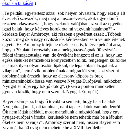
okolta a bukásért
.)
„Te például egyetértesz azzal, sok helyen olvastam, hogy ezek a 18
éves első szavazók, meg még a huszonévesek, akik ugye döntő
részben odaszavaztak, hogy ezeknek valójában az volt az egyetlen
igazi bajuk, hogy kétéves koruk óta mi vagyunk hatalmon?” -
kérdezte Bayer Ambrózyt, aki részben egyetértett ezzel: „Többek
között, meg ők a nagy civilizációs kérdésekben sem velünk értenek
egyet.” Ezt Ambrózy kifejtette részletesen is, kitérve például arra,
hogy a 30 alatti korosztályban a melegházasságnak 90 százalék
fölötti támogatottsága van, de érvéként hangzott el az is, hogy „az
egész életüket nemzetközi környezetben töltik, rengetegen külföldre
is járnak ilyen-olyan ösztöndíjakkal, de legalábbis utazgatnak a
világban”, nem érzik problémának a migrációt sem, „azt viszont
problémának érezték, hogy az alacsony köpcös és öreg
miniszterelnökük össze van veszve Nyugat-Európával, miközben
Nyugat-Európa egy tök jó dolog”. (Ezen a ponton mindketten
gyorsan közlik, hogy nem szeretik Nyugat-Európát.)
Bayer aztán jelzi, hogy ő továbbra sem érti, hogy ha a fiatalok
Nyugatra „járnak, ott tanulnak, napi tapasztalatuk van mindenről.
Ők nem látják például, most maradjunk a migrációnál, hogy egy
nyugat-európai városba, kerületekbe nem tehetik már be a lábukat,
őket ez nem zavarja?”. Ambrózy szerint nem, hiszen Bayert sem
zavarná, ha 50 évig nem mehetne be a XVII. kerületbe.