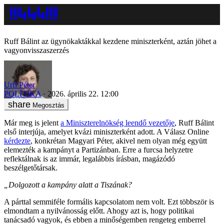
Ruff Bálint az ügynökaktákkal kezdene miniszterként, aztán jöhet a
vagyonvisszaszerzés
Urfi Péter
POLITIKA
2026. április 22. 12:00
Megosztás
Már meg is jelent
a Miniszterelnökség leendő vezetője
, Ruff Bálint
első interjúja, amelyet kvázi miniszterként adott. A Válasz Online
kérdezte
, konkrétan Magyari Péter, akivel nem olyan még együtt
elemezték a kampányt a Partizánban. Erre a furcsa helyzetre
reflektálnak is az immár, legalábbis írásban, magázódó
beszélgetőtársak.
„Dolgozott a kampány alatt a Tiszának?
A párttal semmiféle formális kapcsolatom nem volt. Ezt többször is
elmondtam a nyilvánosság előtt. Ahogy azt is, hogy politikai
tanácsadó vagyok, és ebben a minőségemben rengeteg emberrel