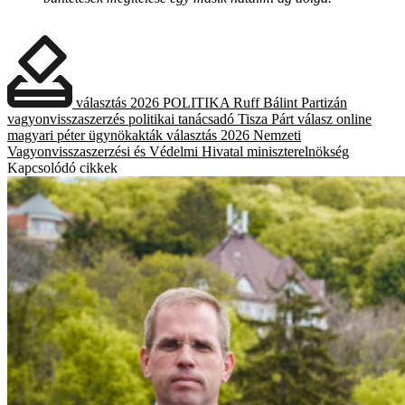
választás 2026
POLITIKA
Ruff Bálint
Partizán
vagyonvisszaszerzés
politikai tanácsadó
Tisza Párt
válasz online
magyari péter
ügynökakták
választás 2026
Nemzeti
Vagyonvisszaszerzési és Védelmi Hivatal
miniszterelnökség
Kapcsolódó cikkek