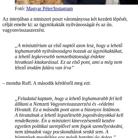
Fotó
:
Magyar Péter/Instagram
Az interjúban a miniszeri poszt várományosa két kezdeti lépését,
célját emelte ki: az ügynökakták nyilvánosságát és az ún.
vagyonvisszaszerzést.
„A minisztérium az első naptól azon lesz, hogy a lehető
leghamarabb nyilvánosságra hozzuk az ügynökaktákat,
a lehető legkevesebb nemzetbiztonsági érdekre
hivatkozó kitakarással. Ez az első pont, ami a még nem
létező irodám falára van írva”
– mondta Ruff. A második kérdésről meg ezt:
„Feladatul kaptam, hogy a lehető leghamarabb fel kell
állítani a Nemzeti Vagyonvisszaszerzési és -védelmi
Hivatalt. Ez a második pont azon a bizonyos listámon.
A hivatalnak a lehető legszélesebb jogosítványokkal kell
rendelkeznie. Én a miniszteri kinevezésemtől kezdve
egyetlen politikai szereplővel sem fogok személyeskedni,
nem támadok vagy pocskondiázok senkit sem. A
büntetések megítélése egy másik hatalmi ág dolga.”