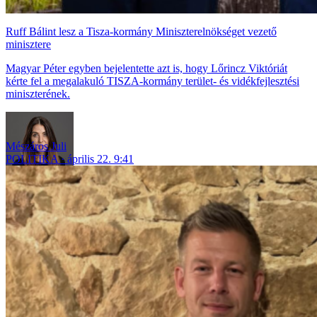
Ruff Bálint lesz a Tisza-kormány Miniszterelnökséget vezető
minisztere
Magyar Péter egyben bejelentette azt is, hogy Lőrincz Viktóriát
kérte fel a megalakuló TISZA-kormány terület- és vidékfejlesztési
miniszterének.
Mészáros Juli
POLITIKA
április 22. 9:41