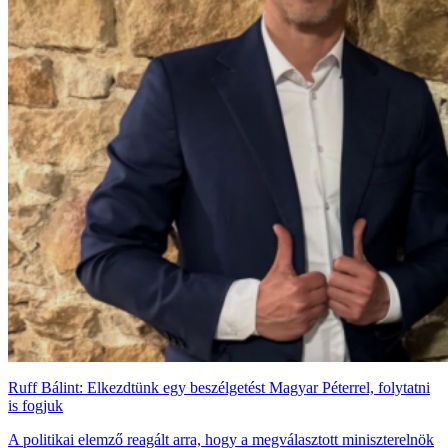
Ruff Bálint: Elkezdtünk egy beszélgetést Magyar Péterrel, folytatni
is fogjuk
A politikai elemző reagált arra, hogy a megválasztott miniszterelnök