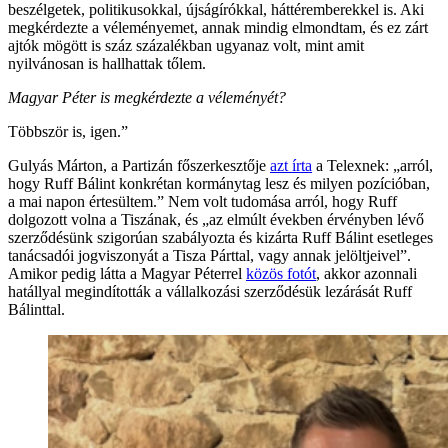
beszélgetek, politikusokkal, újságírókkal, háttéremberekkel is. Aki
megkérdezte a véleményemet, annak mindig elmondtam, és ez zárt
ajtók mögött is száz százalékban ugyanaz volt, mint amit
nyilvánosan is hallhattak tőlem.
Magyar Péter is megkérdezte a véleményét?
Többször is, igen.”
Gulyás Márton, a Partizán főszerkesztője
azt írta
a Telexnek: „arról,
hogy Ruff Bálint konkrétan kormánytag lesz és milyen pozícióban,
a mai napon értesültem.” Nem volt tudomása arról, hogy Ruff
dolgozott volna a Tiszának, és „az elmúlt években érvényben lévő
szerződésünk szigorúan szabályozta és kizárta Ruff Bálint esetleges
tanácsadói jogviszonyát a Tisza Párttal, vagy annak jelöltjeivel”.
Amikor pedig látta a Magyar Péterrel
közös fotót
, akkor azonnali
hatállyal megindították a vállalkozási szerződésük lezárását Ruff
Bálinttal.