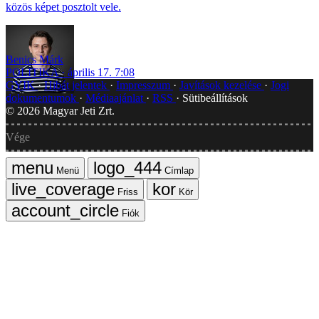
közös képet posztolt vele.
Benics Márk
POLITIKA
április 17. 7:08
GYIK
Hibát jelentek
Impresszum
Javítások kezelése
Jogi
dokumentumok
Médiaajánlat
RSS
Sütibeállítások
©
2026
Magyar Jeti Zrt.
Vége
Menü
Címlap
Friss
Kör
Fiók