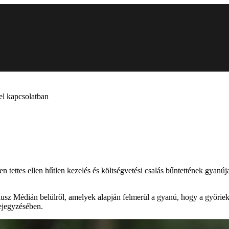
vel kapcsolatban
tlen tettes ellen hűtlen kezelés és költségvetési csalás bűntettének gya
usz Médián belülről, amelyek alapján felmerül a gyanú, hogy a győrie
bejegyzésében.