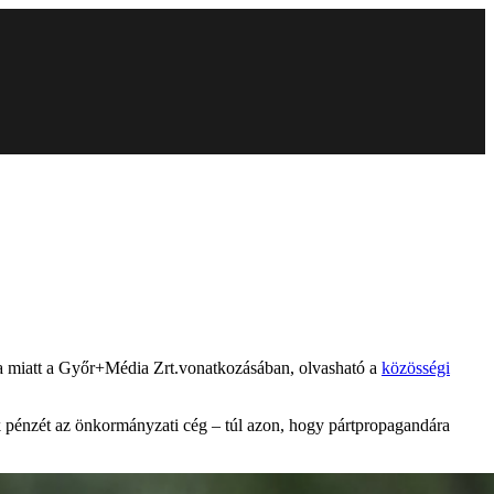
núja miatt a Győr+Média Zrt.vonatkozásában, olvasható a
közösségi
k pénzét az önkormányzati cég – túl azon, hogy pártpropagandára