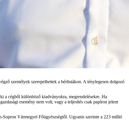
égző személyek szerepelhettek a bérlistákon. A ténylegesen dolgozó
tak ki a cégből különböző kiadványokra, megrendelésekre. Ha
 gazdasági esemény nem volt, vagy a teljesítés csak papíron jelent
Sopron Vármegyei Főügyészségtől. Ugyanis szerinte a 223 millió