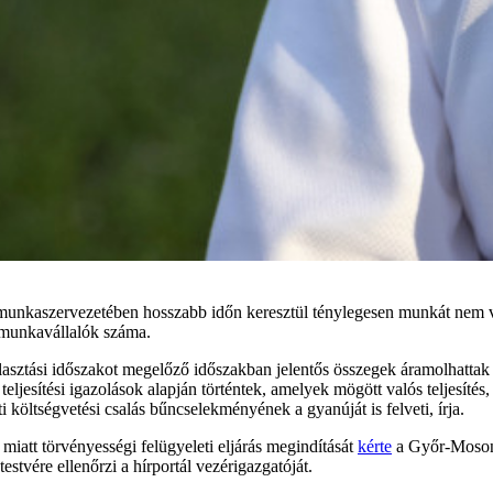
 munkaszervezetében hosszabb időn keresztül ténylegesen munkát nem v
t munkavállalók száma.
a választási időszakot megelőző időszakban jelentős összegek áramolhat
jesítési igazolások alapján történtek, amelyek mögött valós teljesítés,
i költségvetési csalás bűncselekményének a gyanúját is felveti, írja.
 miatt törvényességi felügyeleti eljárás megindítását
kérte
a Győr-Moson-
stvére ellenőrzi a hírportál vezérigazgatóját.