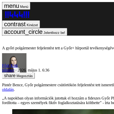
Menü
Kinézet
Jelentkezz be!
A győri polgármester feljelentést tett a Győr+ hírportál tevékenységé
Fődi Kitti
bűnügy
2026. május 1. 6:36
Megosztás
Pintér Bence, Győr polgármestere csütörtökön feljelentést tett ismere
oldalán
.
„A napokban olyan információk jutottak el hozzám a fideszes Győr Pl
fordította – egyes személyek fiktív foglalkoztatására költhette” - írta 