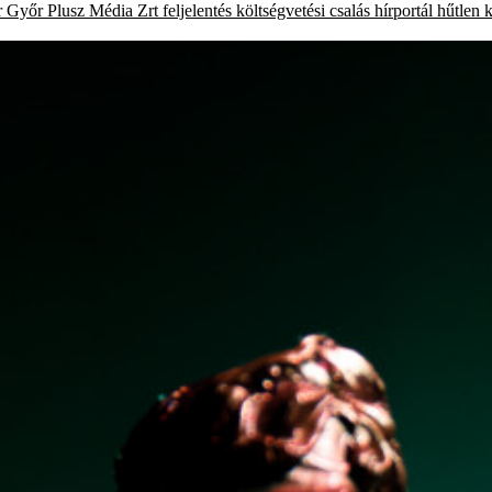
r
Győr Plusz Média Zrt
feljelentés
költségvetési csalás
hírportál
hűtlen 