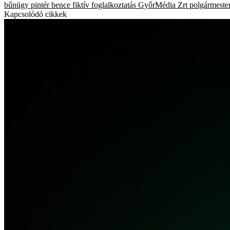
bűnügy
pintér bence
fiktív foglalkoztatás
GyőrMédia Zrt
polgármeste
Kapcsolódó cikkek