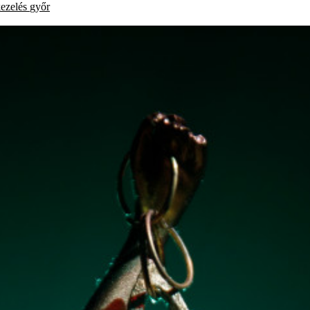
kezelés
győr