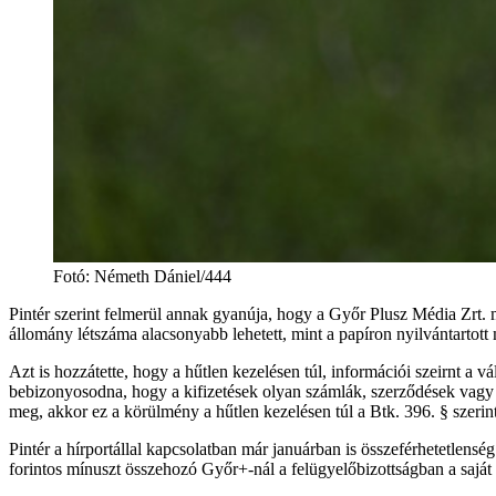
Fotó
:
Németh Dániel/444
Pintér szerint felmerül annak gyanúja, hogy a Győr Plusz Média Zrt.
állomány létszáma alacsonyabb lehetett, mint a papíron nyilvántartot
Azt is hozzátette, hogy a hűtlen kezelésen túl, információi szeirnt 
bebizonyosodna, hogy a kifizetések olyan számlák, szerződések vagy tel
meg, akkor ez a körülmény a hűtlen kezelésen túl a Btk. 396. § szerint
Pintér a hírportállal kapcsolatban már januárban is összeférhetetlenség
forintos mínuszt összehozó Győr+-nál a felügyelőbizottságban a saját te