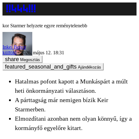
Starmer helyzete egyre reménytelenebb
Inkei Bence
külföld
2026. május 12. 18:31
Megosztás
Ajándékozás
Hatalmas pofont kapott a Munkáspárt a múlt
heti önkormányzati választáson.
A párttagság már nemigen bízik Keir
Starmerben.
Elmozdítani azonban nem olyan könnyű, így a
kormányfő egyelőre kitart.