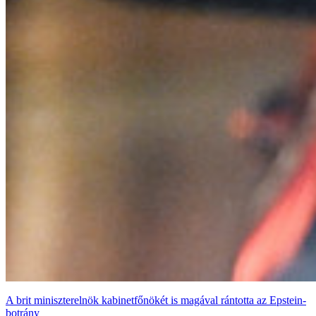
A brit miniszterelnök kabinetfőnökét is magával rántotta az Epstein-
botrány