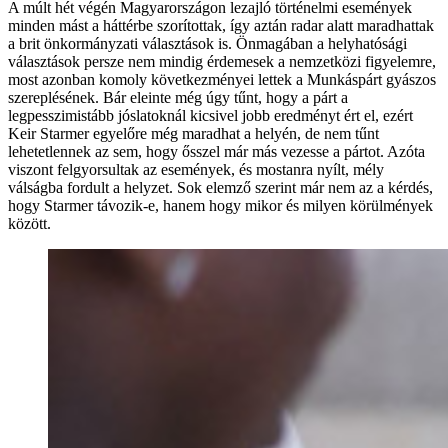
A múlt hét végén Magyarországon lezajló történelmi események
minden mást a háttérbe szorítottak, így aztán radar alatt maradhattak
a brit önkormányzati választások is. Önmagában a helyhatósági
választások persze nem mindig érdemesek a nemzetközi figyelemre,
most azonban komoly következményei lettek a Munkáspárt gyászos
szereplésének. Bár eleinte még úgy tűnt, hogy a párt a
legpesszimistább jóslatoknál kicsivel jobb eredményt ért el, ezért
Keir Starmer egyelőre még maradhat a helyén, de nem tűnt
lehetetlennek az sem, hogy ősszel már más vezesse a pártot. Azóta
viszont felgyorsultak az események, és mostanra nyílt, mély
válságba fordult a helyzet. Sok elemző szerint már nem az a kérdés,
hogy Starmer távozik-e, hanem hogy mikor és milyen körülmények
között.