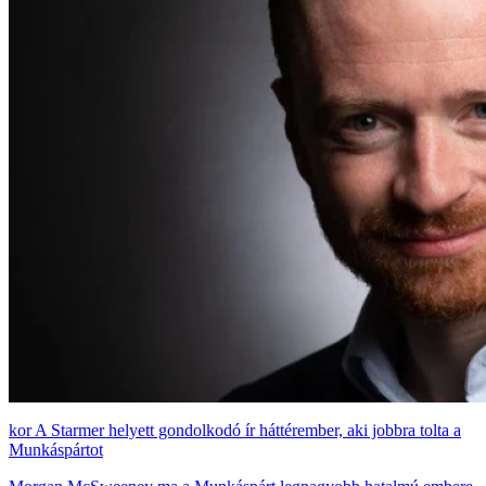
A Starmer helyett gondolkodó ír háttérember, aki jobbra tolta a
Munkáspártot