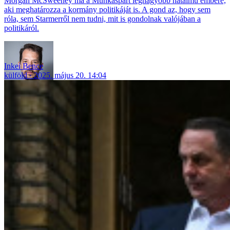
Morgan McSweeney ma a Munkáspárt legnagyobb hatalmú embere,
aki meghatározza a kormány politikáját is. A gond az, hogy sem
róla, sem Starmerről nem tudni, mit is gondolnak valójában a
politikáról.
Inkei Bence
külföld
2025. május 20. 14:04