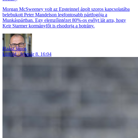
Morgan McSweeney volt az Epsteinnel ápolt szoros kapcsolatába
belebukott Peter Mandelson legfontosabb pártfogója a
Munkáspártban. Egy elemzőintézet 80%-os esélyt lát arra, hogy
Keir Starmer kormányfőt is elsodorja a botrány.
Haász János
külföld
február 8. 16:04