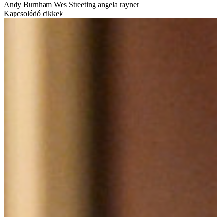
Andy Burnham
Wes Streeting
angela rayner
Kapcsolódó cikkek