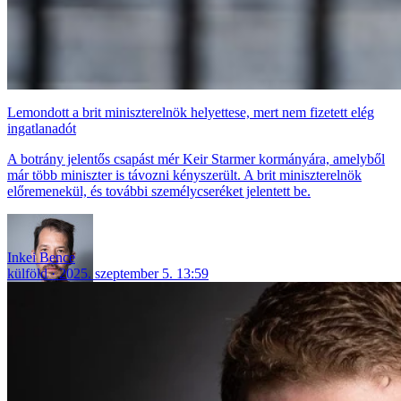
Lemondott a brit miniszterelnök helyettese, mert nem fizetett elég
ingatlanadót
A botrány jelentős csapást mér Keir Starmer kormányára, amelyből
már több miniszter is távozni kényszerült. A brit miniszterelnök
előremenekül, és további személycseréket jelentett be.
Inkei Bence
külföld
2025. szeptember 5. 13:59