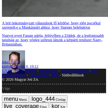
A brit önkormányzati választások fő kérdése, hogy elég pocsékul
szerepelt-e a Munkáspárt ahhoz, hogy Starmer belebukjon
Nagyot nyert Farage pártja, feljövőben a Zöldek, de a legfontosabb
tanulság az, hogy végleg szétesni látszik a kétpárti rendszer Nagy-
Britanniában.
Inkei Bence
külföld
május 9. 19:12
GYIK
Hibát jelentek
Impresszum
Javítások kezelése
Jogi
dokumentumok
Médiaajánlat
RSS
Sütibeállítások
©
2026
Magyar Jeti Zrt.
Vége
Menü
Címlap
Friss
Kör