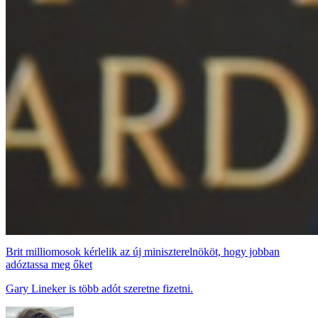
Brit milliomosok kérlelik az új miniszterelnököt, hogy jobban
adóztassa meg őket
Gary Lineker is több adót szeretne fizetni.