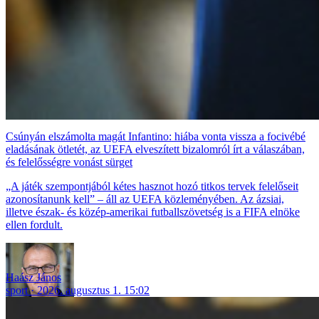
Csúnyán elszámolta magát Infantino: hiába vonta vissza a focivébé
eladásának ötletét, az UEFA elveszített bizalomról írt a válaszában,
és felelősségre vonást sürget
„A játék szempontjából kétes hasznot hozó titkos tervek felelőseit
azonosítanunk kell” – áll az UEFA közleményében. Az ázsiai,
illetve észak- és közép-amerikai futballszövetség is a FIFA elnöke
ellen fordult.
Haász János
sport
2026. augusztus 1. 15:02