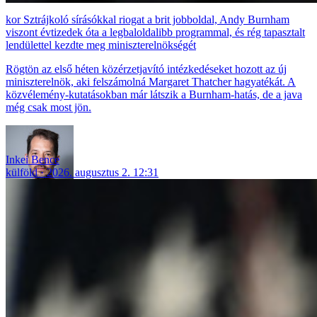
Sztrájkoló sírásókkal riogat a brit jobboldal, Andy Burnham
viszont évtizedek óta a legbaloldalibb programmal, és rég tapasztalt
lendülettel kezdte meg miniszterelnökségét
Rögtön az első héten közérzetjavító intézkedéseket hozott az új
miniszterelnök, aki felszámolná Margaret Thatcher hagyatékát. A
közvélemény-kutatásokban már látszik a Burnham-hatás, de a java
még csak most jön.
Inkei Bence
külföld
2026. augusztus 2. 12:31