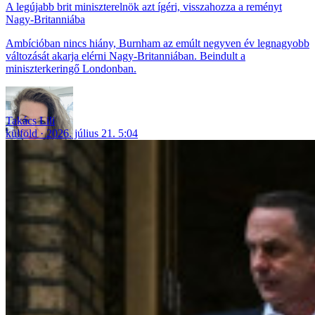
A legújabb brit miniszterelnök azt ígéri, visszahozza a reményt
Nagy-Britanniába
Ambícióban nincs hiány, Burnham az emúlt negyven év legnagyobb
változását akarja elérni Nagy-Britanniában. Beindult a
miniszterkeringő Londonban.
Takács Lili
külföld
2026. július 21. 5:04