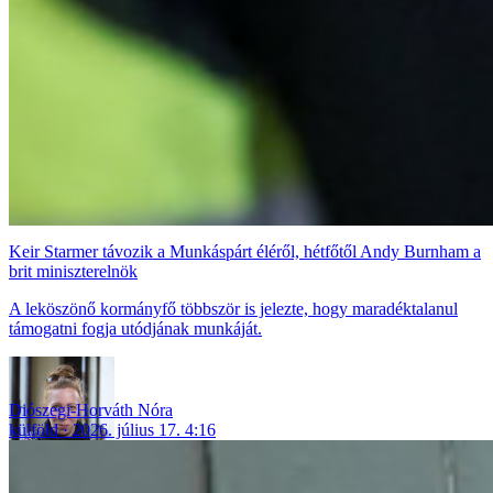
Keir Starmer távozik a Munkáspárt éléről, hétfőtől Andy Burnham a
brit miniszterelnök
A leköszönő kormányfő többször is jelezte, hogy maradéktalanul
támogatni fogja utódjának munkáját.
Diószegi-Horváth Nóra
külföld
2026. július 17. 4:16