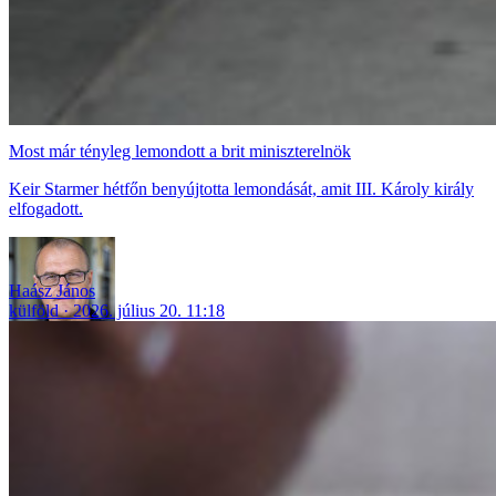
Most már tényleg lemondott a brit miniszterelnök
Keir Starmer hétfőn benyújtotta lemondását, amit III. Károly király
elfogadott.
Haász János
külföld
2026. július 20. 11:18