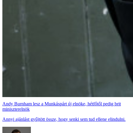
Andy Burnham lesz a Munkáspárt új elnöke, hétfőtől pedig brit
miniszterelnök
Annyi ajánlást gyűjtött össze, hogy senki sem tud ellene elindulni.