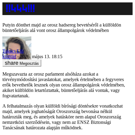
Putyin dönthet majd az orosz hadsereg bevetéséről a külföldön
büntetőeljárás alá vont orosz állampolgárok védelmében
Takács Lili
külföld
2026. május 13. 18:15
Megosztás
Megszavazta az orosz parlament alsóháza azokat a
törvénymódosítási javaslatokat, amelyek értelmében a fegyveres
erők bevethetők lesznek olyan orosz állampolgárok védelmében,
akiket külföldön letartóztattak, büntetőeljárás alá vontak, vagy
fogvatartanak.
A felhatalmazás olyan külföldi bírósági döntésekre vonatkozhat
majd, amelyek joghatóságát Oroszország bevonása nélkül
határozták meg, és amelyek hatásköre nem alapul Oroszország
nemzetközi szerződésein, vagy nem az ENSZ Biztonsági
Tanácsának határozata alapján működnek.