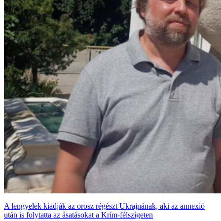
A lengyelek kiadják az orosz régészt Ukrajnának, aki az annexió
után is folytatta az ásatásokat a Krím-félszigeten