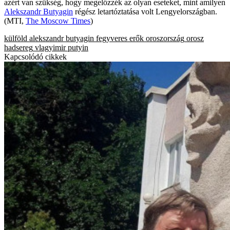
azért van szükség, hogy megelőzzék az olyan eseteket, mint amilyen
Alekszandr Butyagin
régész letartóztatása volt Lengyelországban.
(MTI,
The Moscow Times
)
külföld
alekszandr butyagin
fegyveres erők
oroszország
orosz
hadsereg
vlagyimir putyin
Kapcsolódó cikkek