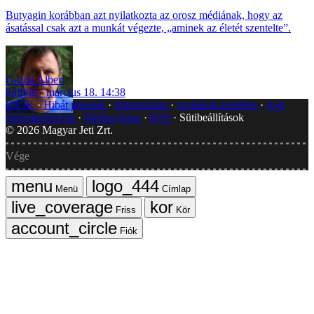
Butyagin korábban azt nyilatkozta az orosz médiának, hogy az
ásatással csak azt a munkát végezte, „aminek az életét szentelte”.
Gazda Albert
külföld
március 18. 14:38
GYIK
Hibát jelentek
Impresszum
Javítások kezelése
Jogi
dokumentumok
Médiaajánlat
RSS
Sütibeállítások
©
2026
Magyar Jeti Zrt.
Vége
Menü
Címlap
Friss
Kör
Fiók