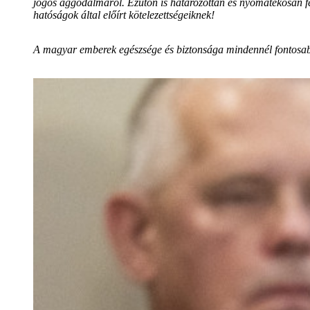
jogos aggodalmáról. Ezúton is határozottan és nyomatékosan fel
hatóságok által előírt kötelezettségeiknek!
A magyar emberek egészsége és biztonsága mindennél fontosa