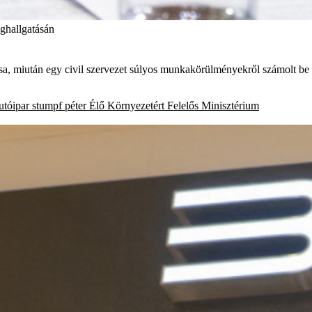
eghallgatásán
 miután egy civil szervezet súlyos munkakörülményekről számolt be az
utóipar
stumpf péter
Élő Környezetért Felelős Minisztérium