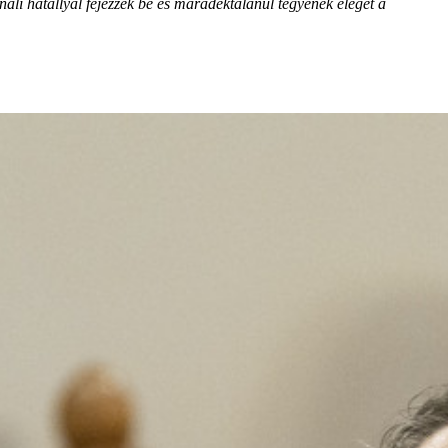
ali hatállyal fejezzék be és maradéktalanul tegyenek eleget a