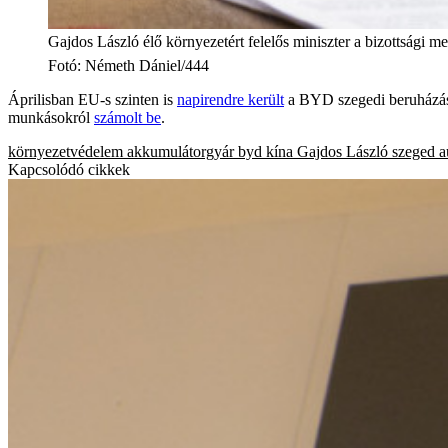
Gajdos László élő környezetért felelős miniszter a bizottsági m
Fotó
:
Németh Dániel/444
Áprilisban EU-s szinten is
napirendre került
a BYD szegedi beruházása,
munkásokról
számolt be
.
környezetvédelem
akkumulátorgyár
byd
kína
Gajdos László
szeged
a
Kapcsolódó cikkek