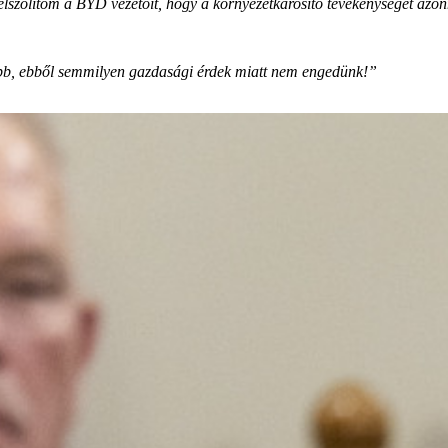
szólítom a BYD vezetőit, hogy a környezetkárosító tevékenységet azonn
bb, ebből semmilyen gazdasági érdek miatt nem engedünk!”