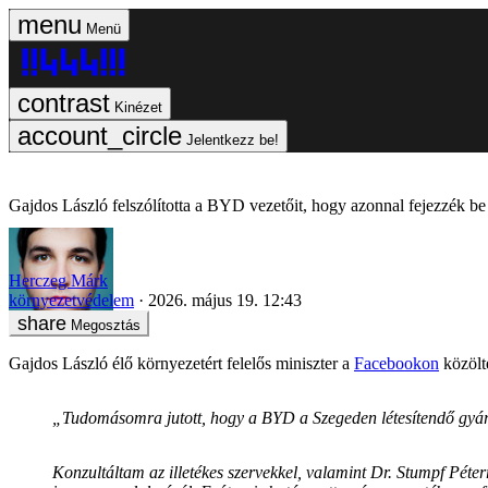
Menü
Kinézet
Jelentkezz be!
Gajdos László felszólította a BYD vezetőit, hogy azonnal fejezzék be
Herczeg Márk
környezetvédelem
2026. május 19. 12:43
Megosztás
Gajdos László élő környezetért felelős miniszter a
Facebookon
közölte
„Tudomásomra jutott, hogy a BYD a Szegeden létesítendő gyár é
Konzultáltam az illetékes szervekkel, valamint Dr. Stumpf Péterre