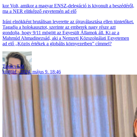
Volt, amikor a magyar ENSZ-delegáció is kivonult a beszédéről,
ma a NER elitképző egyetemén ad elő
Iráni elnökként brutálisan leverette az újraválasztása ellen tüntetőket.
Tagadja a holokausztot, szerinte az emberek nagy része azt
gondolja, hogy 9/11 mögött az Egyesült Államok áll. Ki az a
Mahmúd Ahmadinezsád, aki a Nemzeti Közszolgálati Egyetemen
ad elő „Közös értékek a globális környezetben” címmel?
Takács Lili
külföld
2024. május 9. 18:46