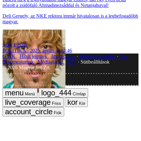
pózolt a zsidófaló Ahmadinezsáddal és Netanjahuval!
Deli Gergely, az NKE rektora immár hivatalosan is a legbefogadóbb
magyar.
Szily László
POLITIKA
2025. április 4. 14:46
GYIK
Hibát jelentek
Impresszum
Javítások kezelése
Jogi
dokumentumok
Médiaajánlat
RSS
Sütibeállítások
©
2026
Magyar Jeti Zrt.
Vége
Menü
Címlap
Friss
Kör
Fiók