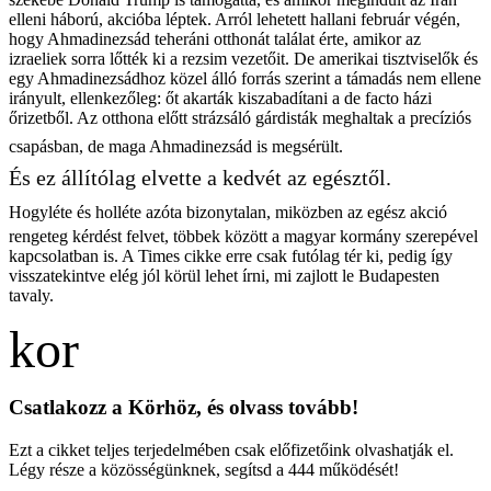
elleni háború, akcióba léptek. Arról lehetett hallani február végén,
hogy Ahmadinezsád teheráni otthonát találat érte, amikor az
izraeliek sorra lőtték ki a rezsim vezetőit. De amerikai tisztviselők és
egy Ahmadinezsádhoz közel álló forrás szerint a támadás nem ellene
irányult, ellenkezőleg: őt akarták kiszabadítani a de facto házi
őrizetből. Az otthona előtt strázsáló gárdisták meghaltak a precíziós
csapásban, de maga Ahmadinezsád is megsérült.
És ez állítólag elvette a kedvét az egésztől.
Hogyléte és holléte azóta bizonytalan, miközben az egész akció
rengeteg kérdést felvet, többek között a magyar kormány szerepével
kapcsolatban is. A Times cikke erre csak futólag tér ki, pedig így
visszatekintve elég jól körül lehet írni, mi zajlott le Budapesten
tavaly.
Csatlakozz a Körhöz, és olvass tovább!
Ezt a cikket teljes terjedelmében csak előfizetőink olvashatják el.
Légy része a közösségünknek, segítsd a 444 működését!