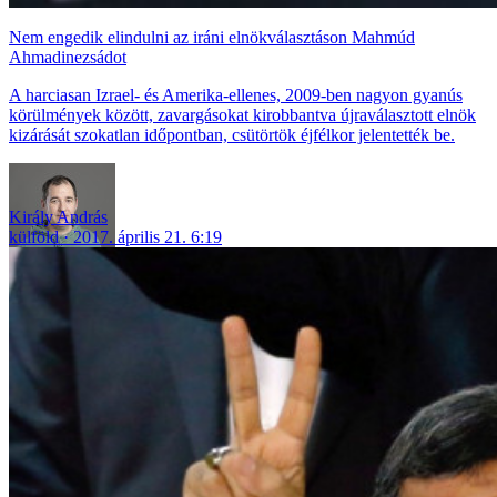
Nem engedik elindulni az iráni elnökválasztáson Mahmúd
Ahmadinezsádot
A harciasan Izrael- és Amerika-ellenes, 2009-ben nagyon gyanús
körülmények között, zavargásokat kirobbantva újraválasztott elnök
kizárását szokatlan időpontban, csütörtök éjfélkor jelentették be.
Király András
külföld
2017. április 21. 6:19