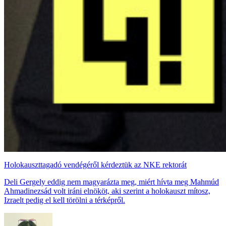
Holokauszttagadó vendégéről kérdeztük az NKE rektorát
Deli Gergely eddig nem magyarázta meg, miért hívta meg Mahmúd
Ahmadinezsád volt iráni elnököt, aki szerint a holokauszt mítosz,
Izraelt pedig el kell törölni a térképről.