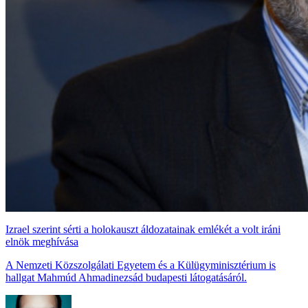
Izrael szerint sérti a holokauszt áldozatainak emlékét a volt iráni
elnök meghívása
A Nemzeti Közszolgálati Egyetem és a Külügyminisztérium is
hallgat Mahmúd Ahmadinezsád budapesti látogatásáról.