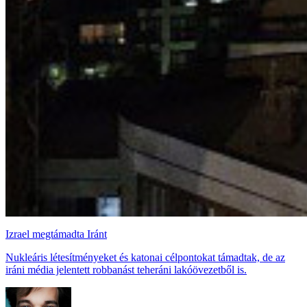
Izrael megtámadta Iránt
Nukleáris létesítményeket és katonai célpontokat támadtak, de az
iráni média jelentett robbanást teheráni lakóövezetből is.