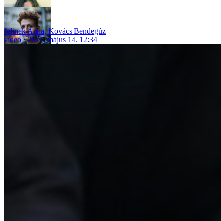
Jelinek Anna
,
Kovács Bendegúz
video
2024. május 14. 12:34