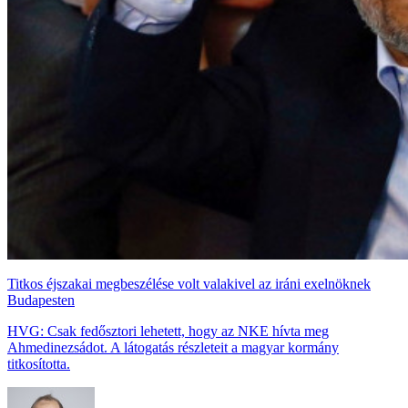
Titkos éjszakai megbeszélése volt valakivel az iráni exelnöknek
Budapesten
HVG: Csak fedősztori lehetett, hogy az NKE hívta meg
Ahmedinezsádot. A látogatás részleteit a magyar kormány
titkosította.