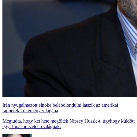
Irán nyugalmazott elnöke belebolondulni látszik az amerikai
rapperek kőkemény világába
Megtudta, hogy két hete megölték Nipsey Hussle-t, úgyhogy küldött
egy Tupac idézetet a világnak.