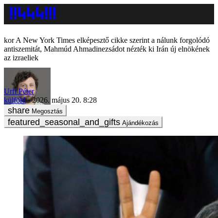
A New York Times elképesztő cikke szerint a nálunk forgolódó
antiszemitát, Mahmúd Ahmadinezsádot nézték ki Irán új elnökének
az izraeliek
Urfi Péter
külföld
2026. május 20. 8:28
Megosztás
Ajándékozás