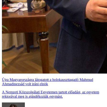
Újra Magyarországra látogatott a holokauszttagadó Mahmud
Ahmadinezsád volt iráni elnök
A Nemzeti Közszolgálati Egyetemen tartott előadást, az egyetem
rektorával meg is ajándékozták egymást.