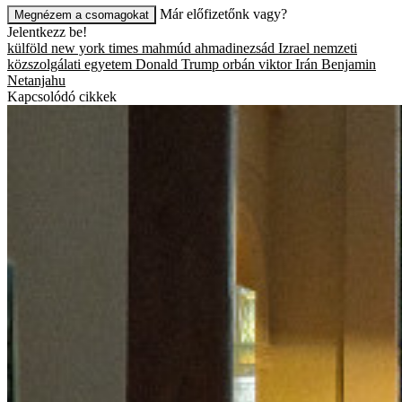
Már előfizetőnk vagy?
Megnézem a csomagokat
Jelentkezz be!
külföld
new york times
mahmúd ahmadinezsád
Izrael
nemzeti
közszolgálati egyetem
Donald Trump
orbán viktor
Irán
Benjamin
Netanjahu
Kapcsolódó cikkek