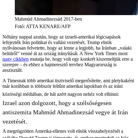
Mahmúd Ahmadinezsád 2017-ben
Fotó
:
ATTA KENARE/AFP
Néhány nappal azután, hogy az izraeli-amerikai légicsapások
lefejezték Irán politikai és vallási vezetését, Trump elnök
nyilvánosan felvetette, hogy az lenne a legjobb, ha Iránban „valaki
belülről” venné át az ország irányítását. A New York Times most
nagy cikkben
mutatja be, hogy volt egy konkrét kiszemeltjük erre a
szerepre – és ehhez a hajmeresztő tervhez Magyarország is
asszisztált.
A Timesnak több amerikai tisztviselő megerősítette, ami pletykaként
már korábban is többször feltűnt amerikai lapokban és az iráni
közösségi médiában, de hát azért nagyon nehéz volt elhinni:
Izrael azon dolgozott, hogy a szélsőségesen
antiszemita Mahmúd Ahmadinezsád vegye át Irán
vezetését.
A megrögzötten Amerika-ellenes volt elnök visszahelyezését a
székébe Donald Trump is támogatta, és amikor megindult az Irán