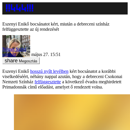
Eszenyi Enikő bocsánatot kért, miután a debreceni színház
felfüggesztette az új rendezését
Német Szilvi
színház
2026. május 27. 15:51
Megosztás
Eszenyi Enikő
hosszú nyílt levélben
kért bocsánatot a korábbi
viselkedéséért, néhány nappal azután, hogy a debreceni Csokonai
Nemzeti Színház
felfüggesztette
a következő évadra meghirdetett
Primadonnák című előadást, amelyet ő rendezett volna.