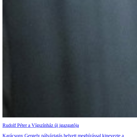
Rudolf Péter a Vígszínház új igazgatója
Karácsony Gergely pályáztatás helyett megbízással kinevezte a