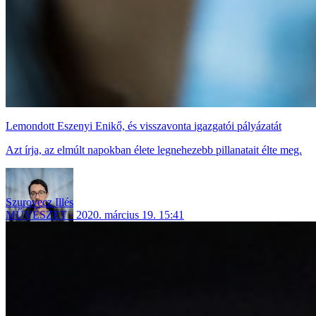
Lemondott Eszenyi Enikő, és visszavonta igazgatói pályázatát
Azt írja, az elmúlt napokban élete legnehezebb pillanatait élte meg.
Szurovecz Illés
MŰVÉSZET
2020. március 19. 15:41