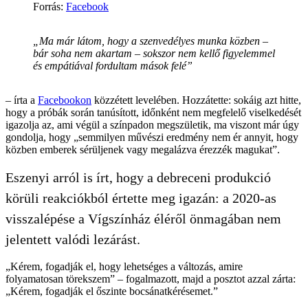
Forrás
:
Facebook
„Ma már látom, hogy a szenvedélyes munka közben –
bár soha nem akartam – sokszor nem kellő figyelemmel
és empátiával fordultam mások felé”
– írta a
Facebookon
közzétett levelében. Hozzátette: sokáig azt hitte,
hogy a próbák során tanúsított, időnként nem megfelelő viselkedését
igazolja az, ami végül a színpadon megszületik, ma viszont már úgy
gondolja, hogy „semmilyen művészi eredmény nem ér annyit, hogy
közben emberek sérüljenek vagy megalázva érezzék magukat”.
Eszenyi arról is írt, hogy a debreceni produkció
körüli reakciókból értette meg igazán: a 2020-as
visszalépése a Vígszínház éléről önmagában nem
jelentett valódi lezárást.
„Kérem, fogadják el, hogy lehetséges a változás, amire
folyamatosan törekszem” – fogalmazott, majd a posztot azzal zárta:
„Kérem, fogadják el őszinte bocsánatkérésemet.”