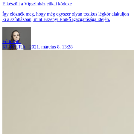
Elkészült a Vígszínház etikai kódexe
Így előznék meg, hogy még egyszer olyan toxikus légkör alakuljon
ki a színházban, mint Eszenyi Enikő igazgatósága idején.
Fődi Kitti
KULTÚRA
2021. március 8. 13:28