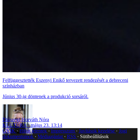
Felfüggesztették Eszenyi Enikő tervezett rendezését a debreceni
színházban
Június 30-ig döntenek a produkció sorsáról.
Diószegi-Horváth Nóra
KULTÚRA
május 23. 13:14
GYIK
Hibát jelentek
Impresszum
Javítások kezelése
Jogi
dokumentumok
Médiaajánlat
RSS
Sütibeállítások