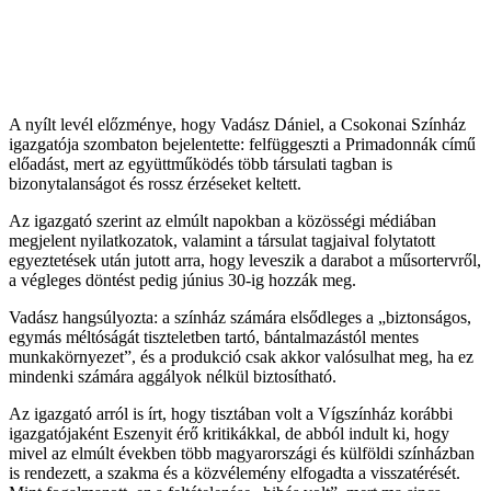
A nyílt levél előzménye, hogy Vadász Dániel, a Csokonai Színház
igazgatója szombaton bejelentette: felfüggeszti a Primadonnák című
előadást, mert az együttműködés több társulati tagban is
bizonytalanságot és rossz érzéseket keltett.
Az igazgató szerint az elmúlt napokban a közösségi médiában
megjelent nyilatkozatok, valamint a társulat tagjaival folytatott
egyeztetések után jutott arra, hogy leveszik a darabot a műsortervről,
a végleges döntést pedig június 30-ig hozzák meg.
Vadász hangsúlyozta: a színház számára elsődleges a „biztonságos,
egymás méltóságát tiszteletben tartó, bántalmazástól mentes
munkakörnyezet”, és a produkció csak akkor valósulhat meg, ha ez
mindenki számára aggályok nélkül biztosítható.
Az igazgató arról is írt, hogy tisztában volt a Vígszínház korábbi
igazgatójaként Eszenyit érő kritikákkal, de abból indult ki, hogy
mivel az elmúlt években több magyarországi és külföldi színházban
is rendezett, a szakma és a közvélemény elfogadta a visszatérését.