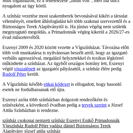
Mint fogalmazott, ez a feltételezése „hibás volt”, mert ma sincs
nyugalom az ügy körül.
A színház vezetése most szakemberek bevonásával kikéri a társulat
véleményét, emellett állásfoglalást kér több szakmai szervezettől és a
Biztonságos Terek Alapítványtól is. Ha június végéig nem születik
megnyugtató megoldás, a Primadonnák végleg kikerül a 2026/27-es
évad műsortervéből.
Eszenyi 2009 és 2020 között vezette a Vígszínházat. Távozása előtt
több volt munkatársa is nyilvánosan beszélt arról, hogy az igazgató
verbális agresszióval, megalázó helyzetekkel és toxikus légkörrel
működtette a színházat. Az ügyből országos botrány lett, Eszenyi
végül
visszalépett
az igazgatói pályázattól, a színház élére pedig
Rudolf Péter
került.
A Vígszínház később
etikai kódexet
is elfogadott, hogy hasonló
esetek ne fordulhassanak elő újra.
Eszenyi azóta több színházban dolgozott rendezőként és
színészként, a következő évadban pedig a
tervek szerint
a József
Attila Színházban is rendezne.
színház
csokonai nemzeti színház
Eszenyi Enikő
Primadonnák
Vígszínház
Rudolf Péter
vadász dániel
Biztonságos Terek
Alapítvány
józsef attila színház