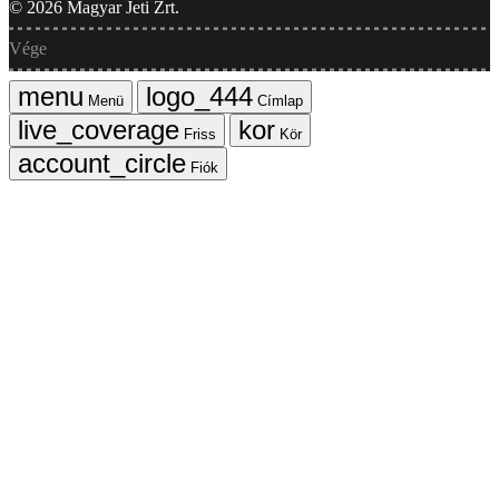
©
2026
Magyar Jeti Zrt.
Vége
Menü
Címlap
Friss
Kör
Fiók