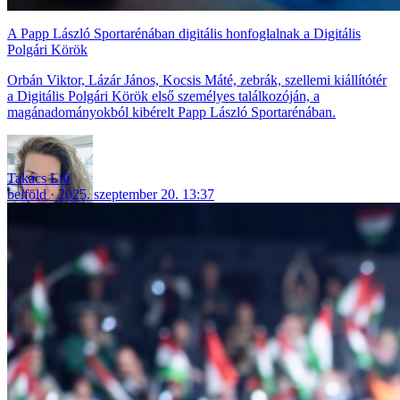
A Papp László Sportarénában digitális honfoglalnak a Digitális
Polgári Körök
Orbán Viktor, Lázár János, Kocsis Máté, zebrák, szellemi kiállítótér
a Digitális Polgári Körök első személyes találkozóján, a
magánadományokból kibérelt Papp László Sportarénában.
Takács Lili
belföld
2025. szeptember 20. 13:37