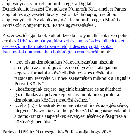
alapítványnak van két nonprofit cége, a Digitális
Demokráciafejlesztési Ügynökség Nonprofit Kft., amelyet Partos
alapított és ügyvezetett tavaly nyáron két hónapig, mielőtt az
alapítványé lett. Az alapítvány másik nonprofit cége a Morális
Forráskód Nonprofit Kft., Partos ügyvezetésével.
A szerkesztőségünknek küldött levélben olyan állítások szerepelnek
erről az
Orbán-kampánygyűléseket és hamiszászlós műveleteket
szervező, trollfarmokat üzemeltető, fideszes nyugdíjasokat
Facebook-kommentekben hőbörögtető rendszerről
, mint:
„egy olyan demokratikus Magyarországban hiszünk,
amelyben az alulról jövő kezdeményezések alapjaiban
képesek formálni a közéleti diskurzust és erősíteni a
társadalmi részvételt. Ennek szellemében működik a Digitális
Polgári Kör is.”
„közösségünk erejére, tagjaink bizalmára és az átlátható
gazdálkodás alapelveire építve kívánunk hozzájárulni a
demokratikus közélet megerősítéséhez.”
„célja (...) a konstruktív online vitakultúra és az egészséges,
kiegyensúlyozott társa-dalmi párbeszéd támogatása; valamint
a demokratikus alapértékek érvényesülésének elősegítése a
közösségi médiában.”
Partos a DPK tevékenységei között felsorolja, hogy 2025