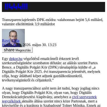
Transzparenciajelentés DPK-módra: valahonnan bejött 5,6 milliárd,
valamire elköltöttünk 3,9 milliárdot
Rovó Attila
POLITIKA
2026. május 30. 13:23
Megosztás
Egy
dpkor.hu
végződésű emailcímről érkezett levél
szerkesztőségünkbe szombaton délután: az aláírás szerint Partos
Bence, a Digitális Polgári Kör (DPK) társalapítója küldte el „a
Digitális Polgári Kör 2025. évi transzparencia jelentését, melynek
célja, hogy átlátható képet adjunk gazdálkodásunkról,
tevékenységünkről és céljainkról.”
A nagy transzparenciához azért nem árt tudni, hogy jogilag nincs
olyan, hogy Digitális Polgári Kör, olyan van, hogy Digitális
Demokráciafejlesztési Alapítvány, amelyhez a
civil szervezetek
jegyzékének
aktuális állása szerint nincs köze Partosnak, mert a
képviselője és a kurátora is Szabadosné Tolner Mónika. Ennek az