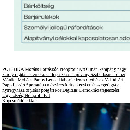
POLITIKA
Morális Forráskód Nonprofit Kft
Orbán-kampány
nagy
károly
digitális demokráciafejlesztési alapítvány
Szabadosné Tolner
Mónika
Mohács
Partos Bence
Háborúellenes Gyűlések
V-Híd Zrt.
Papp László Sportaréna
mészáros lőrinc
kecskemét
szeged
győr
nyíregyháza
digitális polgári kör
Digitális Demokráciafejlesztési
Ügynökség Nonprofit Kft
Kapcsolódó cikkek