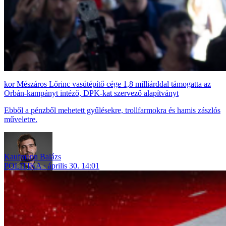
Mészáros Lőrinc vasútépítő cége 1,8 milliárddal támogatta az
Orbán-kampányt intéző, DPK-kat szervező alapítványt
Ebből a pénzből mehetett gyűlésekre, trollfarmokra és hamis zászlós
műveletre.
Kaufmann Balázs
POLITIKA
április 30. 14:01