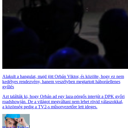
Alakult a hangulat, majd jött Orbán Viktor, és közölte, hogy ez nem
kedélyes rendezvény, hanem veszélyben megtartott háborúellenes
gyűlés
Azt találták ki, hogy Orbán ad egy laza-pörgős interjút a DPK győri
roadshowján. De a világot megváltani nem lehet rövid válaszokkal,
a közönség pedig a TV2-s műsorvezetőre lett ideges.
Haszán Zoltán