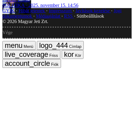
POLITIKA
2025. november 15. 14:56
GYIK
Hibát jelentek
Impresszum
Javítások kezelése
Jogi
dokumentumok
Médiaajánlat
RSS
Sütibeállítások
©
2026
Magyar Jeti Zrt.
Vége
Menü
Címlap
Friss
Kör
Fiók