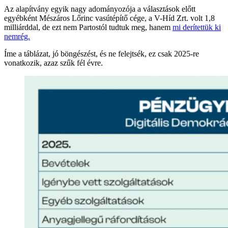
Az alapítvány egyik nagy adományozója a választások előtt
egyébként Mészáros Lőrinc vasútépítő cége, a V-Híd Zrt. volt 1,8
milliárddal, de ezt nem Partostól tudtuk meg, hanem
mi derítettük ki
nemrég.
Íme a táblázat, jó böngészést, és ne felejtsék, ez csak 2025-re
vonatkozik, azaz szűk fél évre.