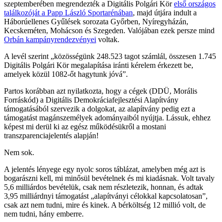
szeptemberében megrendezték a Digitális Polgári Kör
első országos
találkozóját a Papp László Sportarénában
, majd útjára indult a
Háborúellenes Gyűlések sorozata Győrben, Nyíregyházán,
Kecskeméten, Mohácson és Szegeden. Valójában ezek persze mind
Orbán kampányrendezvényei
voltak.
A levél szerint „közösségünk 248.523 tagot számlál, összesen 1.745
Digitális Polgári Kör megalapítása iránti kérelem érkezett be,
amelyek közül 1082-őt hagytunk jóvá”.
Partos korábban azt nyilatkozta, hogy a cégek (DDÜ, Morális
Forráskód) a Digitális Demokráciafejlesztési Alapítvány
támogatásából szervezik a dolgokat, az alapítvány pedig ezt a
támogatást magánszemélyek adományaiból nyújtja. Lássuk, ehhez
képest mi derül ki az egész működésükről a mostani
transzparenciajelentés alapján!
Nem sok.
A jelentés lényege egy nyolc soros táblázat, amelyben még azt is
bogarászni kell, mi minősül bevételnek és mi kiadásnak. Volt tavaly
5,6 milliárdos bevételük, csak nem részletezik, honnan, és adtak
3,95 milliárdnyi támogatást „alapítványi célokkal kapcsolatosan”,
csak azt nem tudni, mire és kinek. A bérköltség 12 millió volt, de
nem tudni, hány emberre.