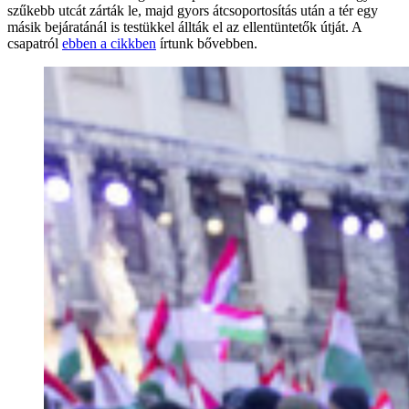
szűkebb utcát zárták le, majd gyors átcsoportosítás után a tér egy
másik bejáratánál is testükkel állták el az ellentüntetők útját. A
csapatról
ebben a cikkben
írtunk bővebben.