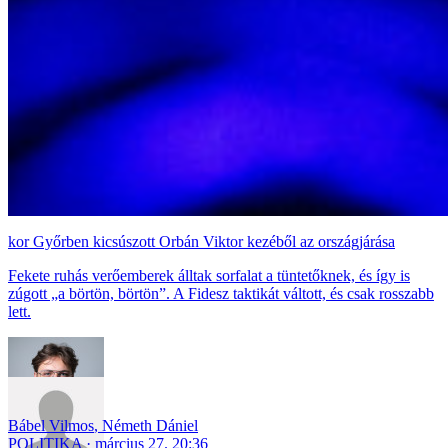
Győrben kicsúszott Orbán Viktor kezéből az országjárása
Fekete ruhás verőemberek álltak sorfalat a tüntetőknek, és így is
zúgott „a börtön, börtön”. A Fidesz taktikát váltott, és csak rosszabb
lett.
Bábel Vilmos
,
Németh Dániel
POLITIKA
március 27. 20:36