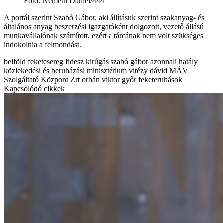
Fotó
:
Németh Dániel/444
A portál szerint Szabó Gábor, aki állításuk szerint szakanyag- és
általános anyag beszerzési igazgatóként dolgozott, vezető állású
munkavállalónak számított, ezért a tárcának nem volt szükséges
indokolnia a felmondást.
belföld
feketesereg
fidesz
kirúgás
szabó gábor
azonnali hatály
közlekedési és beruházási minisztérium
vitézy dávid
MÁV
Szolgáltató Központ Zrt
orbán viktor
győr
feketeruhások
Kapcsolódó cikkek