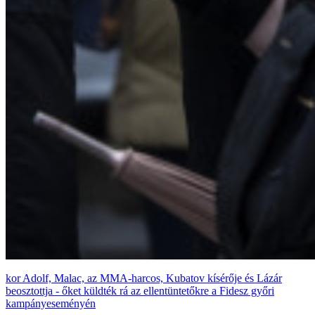
Adolf, Malac, az MMA-harcos, Kubatov kísérője és Lázár
beosztottja - őket küldték rá az ellentüntetőkre a Fidesz győri
kampányeseményén