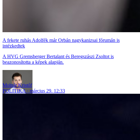
A fekete ruhás Adolfék már Orbán nagykanizsai fórumán is
intézkedtek
A HVG Gremsberger Bertalant és Beregszászi Zsoltot is
beazonosította a képek alapján.
Molnár Kristóf
POLITIKA
március 29. 12:33