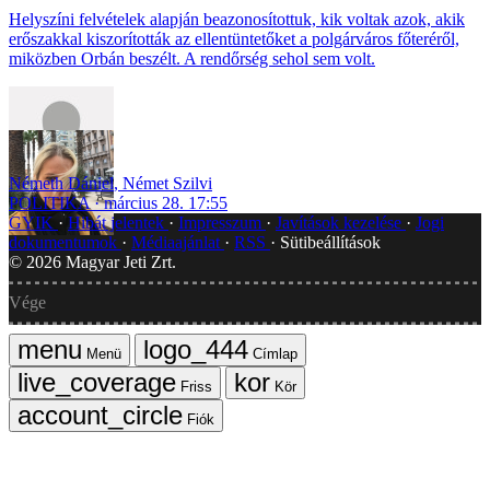
Helyszíni felvételek alapján beazonosítottuk, kik voltak azok, akik
erőszakkal kiszorították az ellentüntetőket a polgárváros főteréről,
miközben Orbán beszélt. A rendőrség sehol sem volt.
Németh Dániel
,
Német Szilvi
POLITIKA
március 28. 17:55
GYIK
Hibát jelentek
Impresszum
Javítások kezelése
Jogi
dokumentumok
Médiaajánlat
RSS
Sütibeállítások
©
2026
Magyar Jeti Zrt.
Vége
Menü
Címlap
Friss
Kör
Fiók