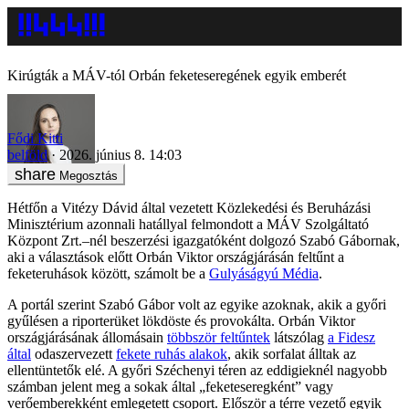
Kirúgták a MÁV-tól Orbán feketeseregének egyik emberét
Fődi Kitti
belföld
2026. június 8. 14:03
Megosztás
Hétfőn a Vitézy Dávid által vezetett Közlekedési és Beruházási
Minisztérium azonnali hatállyal felmondott a MÁV Szolgáltató
Központ Zrt.–nél beszerzési igazgatóként dolgozó Szabó Gábornak,
aki a választások előtt Orbán Viktor országjárásán feltűnt a
feketeruhások között, számolt be a
Gulyáságyú Média
.
A portál szerint Szabó Gábor volt az egyike azoknak, akik a győri
gyűlésen a riporterüket lökdöste és provokálta. Orbán Viktor
országjárásának állomásain
többször feltűntek
látszólag
a Fidesz
által
odaszervezett
fekete ruhás alakok
, akik sorfalat álltak az
ellentüntetők elé. A győri Széchenyi téren az eddigieknél nagyobb
számban jelent meg a sokak által „feketeseregként” vagy
verőemberekként emlegetett csoport. Először a térre vezető egyik