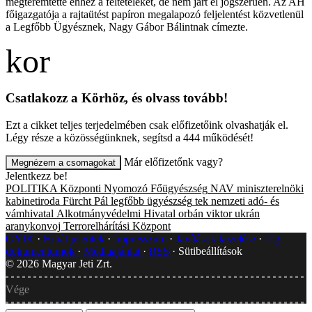
megteremtette ehhez a feltételeket, de nem járt el jogszerűen. Az AH
főigazgatója a rajtaütést papíron megalapozó feljelentést közvetlenül
a Legfőbb Ügyésznek, Nagy Gábor Bálintnak címezte.
Csatlakozz a Körhöz, és olvass tovább!
Ezt a cikket teljes terjedelmében csak előfizetőink olvashatják el.
Légy része a közösségünknek, segítsd a 444 működését!
Már előfizetőnk vagy?
Megnézem a csomagokat
Jelentkezz be!
POLITIKA
Központi Nyomozó Főügyészség
NAV
miniszterelnöki
kabinetiroda
Fürcht Pál
legfőbb ügyészség
tek
nemzeti adó- és
vámhivatal
Alkotmányvédelmi Hivatal
orbán viktor
ukrán
aranykonvoj
Terrorelhárítási Központ
GYIK
Hibát jelentek
Impresszum
Javítások kezelése
Jogi
dokumentumok
Médiaajánlat
RSS
Sütibeállítások
©
2026
Magyar Jeti Zrt.
Vége