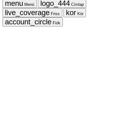
Menü
Címlap
Friss
Kör
Fiók