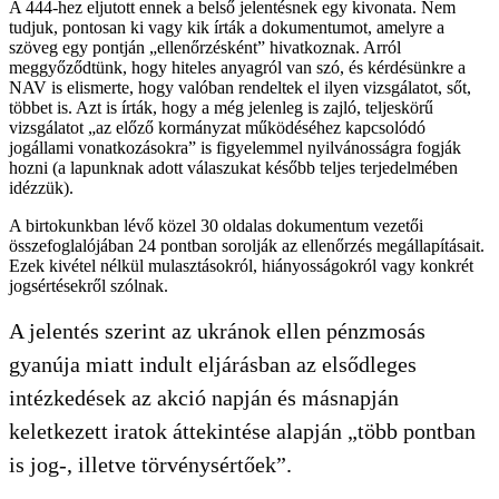
A 444-hez eljutott ennek a belső jelentésnek egy kivonata. Nem
tudjuk, pontosan ki vagy kik írták a dokumentumot, amelyre a
szöveg egy pontján „ellenőrzésként” hivatkoznak. Arról
meggyőződtünk, hogy hiteles anyagról van szó, és kérdésünkre a
NAV is elismerte, hogy valóban rendeltek el ilyen vizsgálatot, sőt,
többet is. Azt is írták, hogy a még jelenleg is zajló, teljeskörű
vizsgálatot „az előző kormányzat működéséhez kapcsolódó
jogállami vonatkozásokra” is figyelemmel nyilvánosságra fogják
hozni (a lapunknak adott válaszukat később teljes terjedelmében
idézzük).
A birtokunkban lévő közel 30 oldalas dokumentum vezetői
összefoglalójában 24 pontban sorolják az ellenőrzés megállapításait.
Ezek kivétel nélkül mulasztásokról, hiányosságokról vagy konkrét
jogsértésekről szólnak.
A jelentés szerint az ukránok ellen pénzmosás
gyanúja miatt indult eljárásban az elsődleges
intézkedések az akció napján és másnapján
keletkezett iratok áttekintése alapján „több pontban
is jog-, illetve törvénysértőek”.