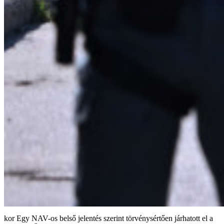
Egy NAV-os belső jelentés szerint törvénysértően járhatott el a