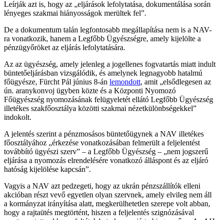
Leírják azt is, hogy az „eljárások lefolytatása, dokumentálása során
lényeges szakmai hiányosságok merültek fel”.
De a dokumentum talán legfontosabb megállapítása nem is a NAV-
ra vonatkozik, hanem a Legfőbb Ügyészségre, amely kijelölte a
pénzügyőröket az eljárás lefolytatására.
Az az ügyészség, amely jelenleg a jogellenes fogvatartás miatt indult
büntetőeljárásban vizsgálódik, és amelynek legnagyobb hatalmú
főügyésze, Fürcht Pál június 8-án
lemondott
, amit „elsődlegesen az
ún. aranykonvoj ügyben közte és a Központi Nyomozó
Főügyészség nyomozásának felügyeletét ellátó Legfőbb Ügyészség
illetékes szakfőosztálya közötti szakmai nézetkülönbségekkel”
indokolt.
A jelentés szerint a pénzmosásos büntetőügynek a NAV illetékes
főosztályához „érkezése vonatkozásában felmerült a feljelentést
továbbító ügyészi szerv” – a Legfőbb Ügyészség – „nem jogszerű
eljárása a nyomozás elrendelésére vonatkozó álláspont és az eljáró
hatóság kijelölése kapcsán”.
Vagyis a NAV azt pedzegeti, hogy az ukrán pénzszállítók elleni
akcióban részt vevő egyetlen olyan szervnek, amely elvileg nem áll
a kormányzat irányítása alatt, megkerülhetetlen szerepe volt abban,
hogy a rajtaütés megtörtént, hiszen a feljelentés szignózásával