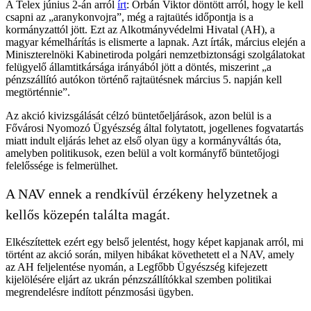
A Telex június 2-án arról
írt
: Orbán Viktor döntött arról, hogy le kell
csapni az „aranykonvojra”, még a rajtaütés időpontja is a
kormányzattól jött. Ezt az Alkotmányvédelmi Hivatal (AH), a
magyar kémelhárítás is elismerte a lapnak. Azt írták, március elején a
Miniszterelnöki Kabinetiroda polgári nemzetbiztonsági szolgálatokat
felügyelő államtitkársága irányából jött a döntés, miszerint „a
pénzszállító autókon történő rajtaütésnek március 5. napján kell
megtörténnie”.
Az akció kivizsgálását célzó büntetőeljárások, azon belül is a
Fővárosi Nyomozó Ügyészség által folytatott, jogellenes fogvatartás
miatt indult eljárás lehet az első olyan ügy a kormányváltás óta,
amelyben politikusok, ezen belül a volt kormányfő büntetőjogi
felelőssége is felmerülhet.
A NAV ennek a rendkívül érzékeny helyzetnek a
kellős közepén találta magát.
Elkészítettek ezért egy belső jelentést, hogy képet kapjanak arról, mi
történt az akció során, milyen hibákat követhetett el a NAV, amely
az AH feljelentése nyomán, a Legfőbb Ügyészség kifejezett
kijelölésére eljárt az ukrán pénzszállítókkal szemben politikai
megrendelésre indított pénzmosási ügyben.