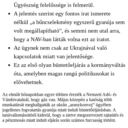
Ügyészség felelőssége is felmerül.
A jelentés szerint egy fontos irat ismerete
nélkül „a bűncselekmény egyszerű gyanúja sem
volt megállapítható”, és semmi nem utal arra,
hogy a NAV-ban látták volna ezt az iratot.
Az ügynek nem csak az Ukrajnával való
kapcsolatok miatt van jelentősége.
Ez az első olyan büntetőeljárás a kormányváltás
óta, amelyben magas rangú politikusokat is
elővehetnek.
Az elmúlt hónapokban egyre többen érezték a Nemzeti Adó- és
Vámhivatalnál, hogy gáz van. Május közepén a hatóság több
munkatársát meghallgatták az ukrán „aranykonvoj” ügyében
jogellenes fogvatartás gyanúja miatt indult büntetőeljárásban. A
tanúvallomásokból kiderül, hogy a sietve megszervezett rajtaütés és
a pénzmosás miatt indult eljárás során számos furcsaság történt.