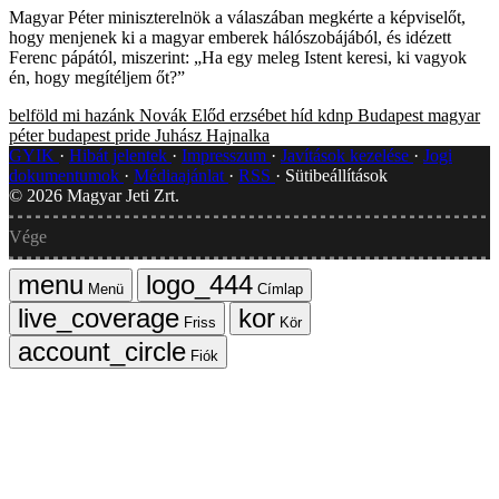
Magyar Péter miniszterelnök a válaszában megkérte a képviselőt,
hogy menjenek ki a magyar emberek hálószobájából, és idézett
Ferenc pápától, miszerint: „Ha egy meleg Istent keresi, ki vagyok
én, hogy megítéljem őt?”
belföld
mi hazánk
Novák Előd
erzsébet híd
kdnp
Budapest
magyar
péter
budapest pride
Juhász Hajnalka
GYIK
Hibát jelentek
Impresszum
Javítások kezelése
Jogi
dokumentumok
Médiaajánlat
RSS
Sütibeállítások
©
2026
Magyar Jeti Zrt.
Vége
Menü
Címlap
Friss
Kör
Fiók