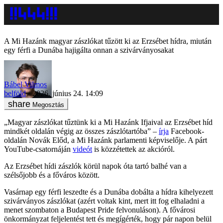
A Mi Hazánk magyar zászlókat tűzött ki az Erzsébet hídra, miután
egy férfi a Dunába hajigálta onnan a szivárványosakat
Bábel Vilmos
belföld
2026. június 24. 14:09
Megosztás
„Magyar zászlókat tűztünk ki a Mi Hazánk Ifjaival az Erzsébet híd
mindkét oldalán végig az összes zászlótartóba” –
írja
Facebook-
oldalán Novák Előd, a Mi Hazánk parlamenti képviselője. A párt
YouTube-csatornáján
videót
is közzétettek az akcióról.
Az Erzsébet hídi zászlók körül napok óta tartó balhé van a
szélsőjobb és a főváros között.
Vasárnap egy férfi leszedte és a Dunába dobálta a hídra kihelyezett
szivárványos zászlókat (azért voltak kint, mert itt fog elhaladni a
menet szombaton a Budapest Pride felvonuláson). A fővárosi
önkormányzat feljelentést tett és megígérték, hogy pár napon belül