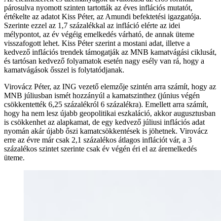
párosulva nyomott szinten tartották az éves inflációs mutatót,
értékelte az adatot Kiss Péter, az Amundi befektetési igazgatója.
Szerinte ezzel az 1,7 százalékkal az infláció elérte az idei
mélypontot, az év végéig emelkedés várható, de annak üteme
visszafogott lehet. Kiss Péter szerint a mostani adat, illetve a
kedvező inflációs trendek támogatják az MNB kamatvágási ciklusát,
és tartósan kedvező folyamatok esetén nagy esély van rá, hogy a
kamatvágások ősszel is folytatódjanak.
Virovácz Péter, az ING vezető elemzője szintén arra számít, hogy az
MNB júliusban ismét hozzányúl a kamatszinthez (június végén
csökkentették 6,25 százalékról 6 százalékra). Emellett arra számít,
hogy ha nem lesz újabb geopolitikai eszkaláció, akkor augusztusban
is csökkenhet az alapkamat, de egy kedvező júliusi inflációs adat
nyomán akár újabb őszi kamatcsökkentések is jöhetnek. Virovácz
erre az évre már csak 2,1 százalékos átlagos inflációt vár, a 3
százalékos szintet szerinte csak év végén éri el az áremelkedés
üteme.