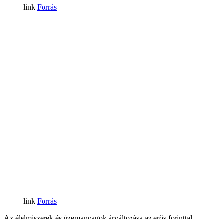
Forrás
Forrás
Az élelmiszerek és üzemanyagok árváltozása az erős forinttal