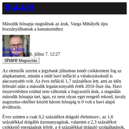
Második hónapja stagnálnak az árak, Varga Mihályék újra
hozzányúlhatnak a kamatszinthez
Haász János
gazdaság
2026. július 7. 12:27
Megosztás
Az elemzők szerint a jegybank júliusban ismét csökkenteni fog az
alapkamaton, miután a múlt havi infláció a várakozásoknál is
alacsonyabb volt. Az éves infláció 1,7 százalékos lett, ami az idén
februári után a második legalacsonyabb érték 2016 ősze óta. Havi
összevetésben ezúttal sem változtak a fogyasztói árak, a stagnálás
második hónapja tart, igaz, ez nem olyan eget rengető rekord, tavaly
augusztus-október között három hónapig is 0 volt a havi alapú
árváltozás.
Éves szinten a csak 0,2 százalékot dráguló élelmiszer-, az 1,6
százalékkal drágább üzemanyagárak, valamint a 2,3 százalékot
csökkenő energiaárak lefelé, a 4 százalékkal dráguló szolgáltatások,