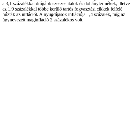
a 3,1 százalékkal drágább szeszes italok és dohánytermékek, illetve
az 1,9 százalékkal többe kerülő tartós fogyasztási cikkek felfelé
húzták az inflációt. A nyugdíjasok inflációja 1,4 százalék, míg az
úgynevezett maginfláció 2 százalékos volt.