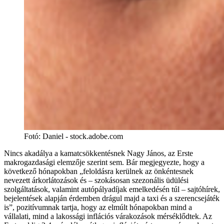
Fotó
:
Daniel - stock.adobe.com
Nincs akadálya a kamatcsökkentésnek Nagy János, az Erste
makrogazdasági elemzője szerint sem. Bár megjegyezte, hogy a
következő hónapokban „feloldásra kerülnek az önkéntesnek
nevezett árkorlátozások és – szokásosan szezonális üdülési
szolgáltatások, valamint autópályadíjak emelkedésén túl – sajtóhírek,
bejelentések alapján érdemben drágul majd a taxi és a szerencsejáték
is”, pozitívumnak tartja, hogy az elmúlt hónapokban mind a
vállalati, mind a lakossági inflációs várakozások mérséklődtek. Az