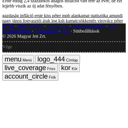
Erste eddig 2,4 százalékos átlagos inflációt várt erre az évre, de ezt
lejjebb viszik az új adat fényében.
gazdaság
infláció
erste
kiss péter
mnb
alapkamat
statisztika
amundi
nagy jános
fogyasztói árak
ing
ksh
kamatcsökkentés
virovácz péter
GYIK
Hibát jelentek
Impresszum
Javítások kezelése
Jogi
dokumentumok
Médiaajánlat
RSS
Sütibeállítások
©
2026
Magyar Jeti Zrt.
Vége
Menü
Címlap
Friss
Kör
Fiók