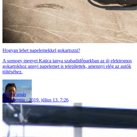
Hogyan lehet napelemekkel gokartozni?
A somogy megyei Katica tanya szabadidőparkban az új elektromos
gokartokhoz annyi napelemet is telepítettek, amennyi elég az autók
töltéséhez.
Rácz Tamás
Napenergia
2019. július 13. 7:26