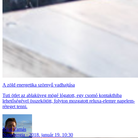
A zöld energetika szörnyű vadhajtása
Tuti ötlet az ablaküveg mögé lógatott, egy csomó kontakthiba
lehetőségével összekötött, folyton mozgatott reluxa-elemre napelem-
réteget tenni.
Rácz Tamás
Napenergia
2018. január 19. 10:30