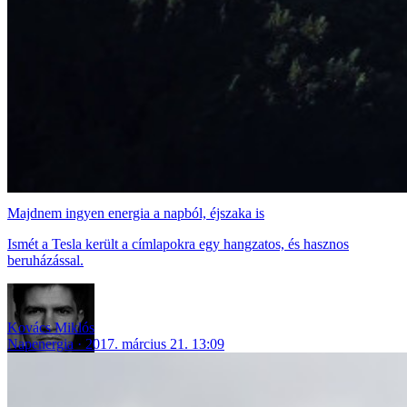
Majdnem ingyen energia a napból, éjszaka is
Ismét a Tesla került a címlapokra egy hangzatos, és hasznos
beruházással.
Kovács Miklós
Napenergia
2017. március 21. 13:09