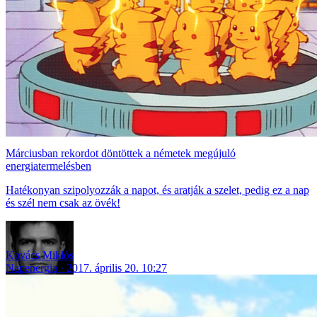
Márciusban rekordot döntöttek a németek megújuló
energiatermelésben
Hatékonyan szipolyozzák a napot, és aratják a szelet, pedig ez a nap
és szél nem csak az övék!
Kovács Miklós
Napenergia
2017. április 20. 10:27