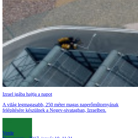
Izrael igába hajtja a napot
A világ legmagasabb, 250 méter magas naperőműtornyának
felépítésére készülnek a Negev-sivatagban, Izraelben.
Verde