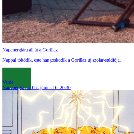
Napenergiára áll át a Gorillaz
Nappal töltődik, este hangoskodik a Gorillaz új szolár-stúdiója.
Verde
Napenergia
2017. június 16. 20:30