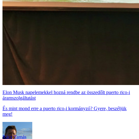
Elon Musk napelemekkel hozná rendbe az összedőlt puerto rico-i
áramszolgáltatást
És mint mond erre a puerto rico-i kormányzó? Gyere, beszéljük
meg!
Rácz Tamás