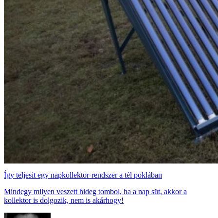
Így teljesít egy napkollektor-rendszer a tél poklában
Mindegy milyen veszett hideg tombol, ha a nap süt, akkor a
kollektor is dolgozik, nem is akárhogy!