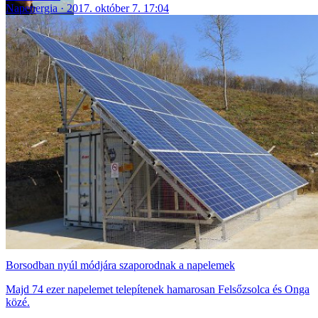
Napenergia
2017. október 7. 17:04
Borsodban nyúl módjára szaporodnak a napelemek
Majd 74 ezer napelemet telepítenek hamarosan Felsőzsolca és Onga
közé.