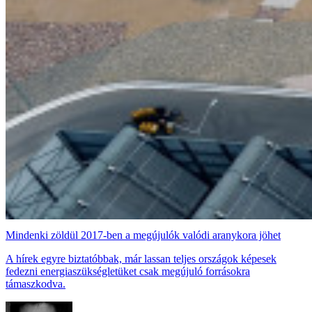
Mindenki zöldül 2017-ben a megújulók valódi aranykora jöhet
A hírek egyre biztatóbbak, már lassan teljes országok képesek
fedezni energiaszükségletüket csak megújuló forrásokra
támaszkodva.