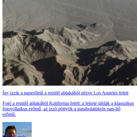
Így izzik a naperőmű a repülő ablakából nézve Los Angeles felett
Fotó a repülő ablakából Kalifornia felett: a fekete táblák a klasszikus
fotovoltaikus erőmű, az izzó pöttyök a parabolatükrös nap-hő
erőmű.
Rácz Tamás