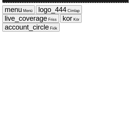
Menü
Címlap
Friss
Kör
Fiók