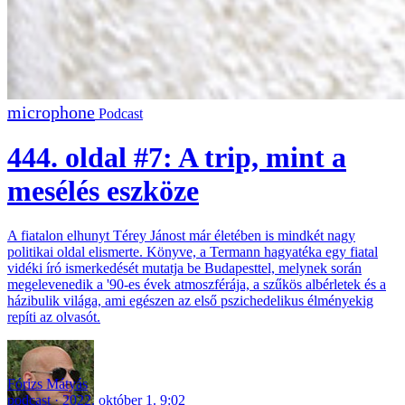
Podcast
444. oldal #7: A trip, mint a
mesélés eszköze
A fiatalon elhunyt Térey Jánost már életében is mindkét nagy
politikai oldal elismerte. Könyve, a Termann hagyatéka egy fiatal
vidéki író ismerkedését mutatja be Budapesttel, melynek során
megelevenedik a '90-es évek atmoszférája, a szűkös albérletek és a
házibulik világa, ami egészen az első pszichedelikus élményekig
repíti az olvasót.
Fórizs Mátyás
podcast
2022. október 1. 9:02