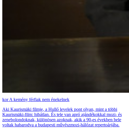
A kemény férfiak nem énekelnek
Aki Kaurismäki filmje, a Hulló levelek pont olyan, mint a többi
Kaurismäki-film: hibátlan. És tele van apró ajándékokkal mozi- és
zenebolondoknak, különösen azoknak, akik a 90-es években bele
voltak habarodva a budapesti művészmozi-hálózat repertoárjába.