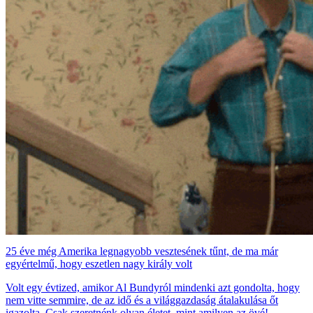
25 éve még Amerika legnagyobb vesztesének tűnt, de ma már
egyértelmű, hogy eszetlen nagy király volt
Volt egy évtized, amikor Al Bundyról mindenki azt gondolta, hogy
nem vitte semmire, de az idő és a világgazdaság átalakulása őt
igazolta. Csak szeretnénk olyan életet, mint amilyen az övé!