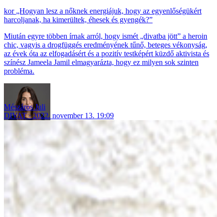
„Hogyan lesz a nőknek energiájuk, hogy az egyenlőségükért
harcoljanak, ha kimerültek, éhesek és gyengék?”
Miután egyre többen írnak arról, hogy ismét „divatba jött” a heroin
chic, vagyis a drogfüggés eredményének tűnő, beteges vékonyság,
az évek óta az elfogadásért és a pozitív testképért küzdő aktivista és
színész Jameela Jamil elmagyarázta, hogy ez milyen sok szinten
probléma.
Mészáros Juli
DIVAT
2022. november 13. 19:09