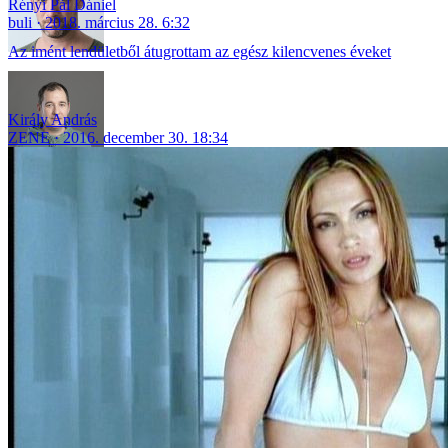
Rényi Pál Dániel
buli
2018. március 28. 6:32
Az imént lendületből átugrottam az egész kilencvenes éveket
Király András
ZENE
2016. december 30. 18:34