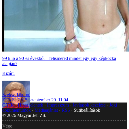
99 klip a 90-es évekből – felismered mindet egy-egy képkocka
alapján?
Kizárt.
Szeksz Tiborné
ZENE
2015. szeptember 29. 11:04
GYIK
Hibát jelentek
Impresszum
Javítások kezelése
Jogi
dokumentumok
Médiaajánlat
RSS
Sütibeállítások
©
2026
Magyar Jeti Zrt.
Vége