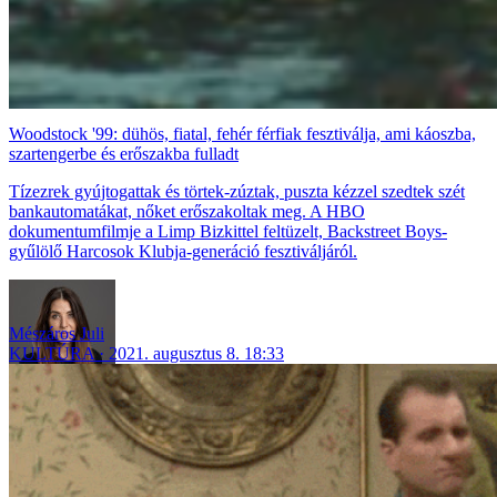
Woodstock '99: dühös, fiatal, fehér férfiak fesztiválja, ami káoszba,
szartengerbe és erőszakba fulladt
Tízezrek gyújtogattak és törtek-zúztak, puszta kézzel szedtek szét
bankautomatákat, nőket erőszakoltak meg. A HBO
dokumentumfilmje a Limp Bizkittel feltüzelt, Backstreet Boys-
gyűlölő Harcosok Klubja-generáció fesztiváljáról.
Mészáros Juli
KULTÚRA
2021. augusztus 8. 18:33