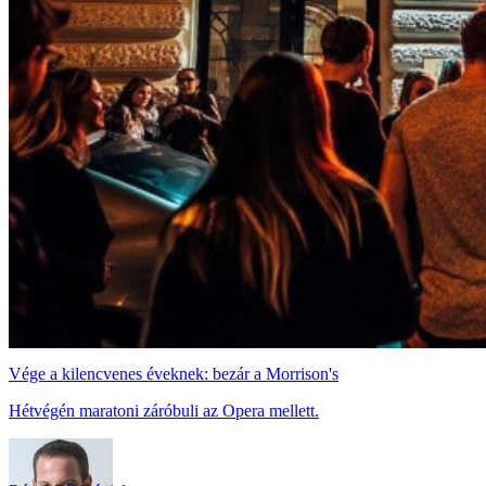
Vége a kilencvenes éveknek: bezár a Morrison's
Hétvégén maratoni záróbuli az Opera mellett.