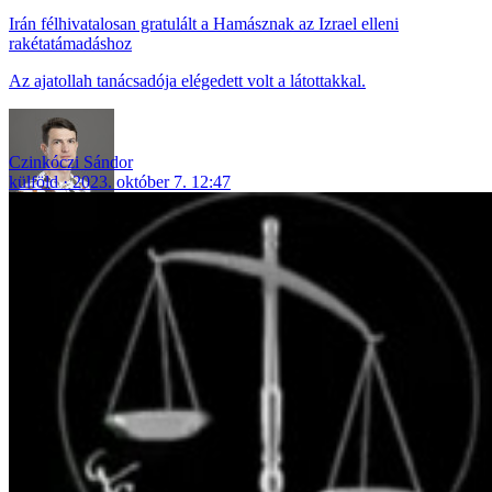
Irán félhivatalosan gratulált a Hamásznak az Izrael elleni
rakétatámadáshoz
Az ajatollah tanácsadója elégedett volt a látottakkal.
Czinkóczi Sándor
külföld
2023. október 7. 12:47