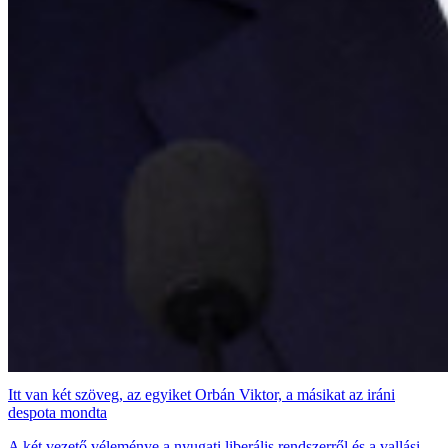
Itt van két szöveg, az egyiket Orbán Viktor, a másikat az iráni
despota mondta
A két vezető véleménye a nyugati liberális rendszerről és a vallási