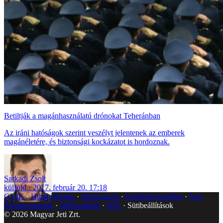
Betiltják a magánhasználatú drónokat Teheránban
Az iráni hatóságok szerint veszélyt jelentenek az emberek
magánéletére, és biztonsági kockázatot is hordoznak.
Sarkadi Zsolt
külföld
2017. február 20. 17:18
GYIK
Hibát jelentek
Impresszum
Javítások kezelése
Jogi
dokumentumok
Médiaajánlat
RSS
Sütibeállítások
©
2026
Magyar Jeti Zrt.