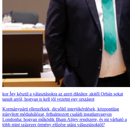
Így készül a választásokra az azeri diktátor, akitől Orbán sokat
tanult arról, hogyan is kell jól vezetni egy országot
Kormánypárti ellenzékiek, dicsőítő interjúkérdések, központilag
irányított médiahálózat, felhalmozott családi ingatlanvagyon
Londonba: hogyan működik Ilham Alijev rendszere, és mi várható a
több mint százezer örmény elűzése utáni választásoktól?