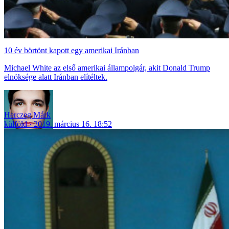
10 év börtönt kapott egy amerikai Iránban
Michael White az első amerikai állampolgár, akit Donald Trump
elnöksége alatt Iránban elítéltek.
Herczeg Márk
külföld
2019. március 16. 18:52