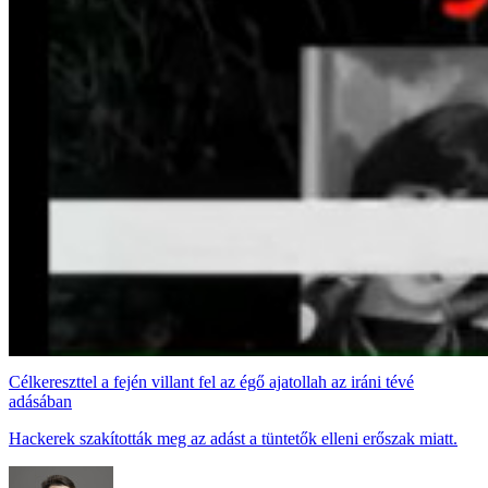
Célkereszttel a fején villant fel az égő ajatollah az iráni tévé
adásában
Hackerek szakították meg az adást a tüntetők elleni erőszak miatt.