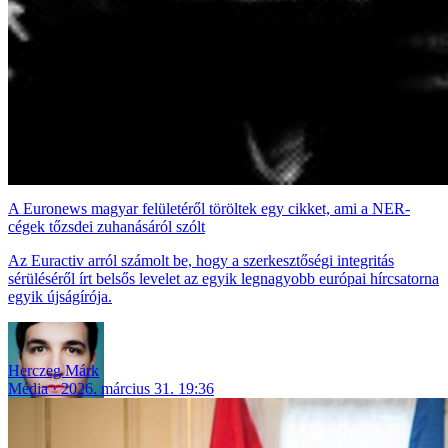
A Euronews magyar felületéről töröltek egy cikket, ami a NER-
cégek tőzsdei zuhanásáról szólt
Az Euractiv arról számolt be, hogy a szerkesztőségi integritás
sérüléséről írt belsős levelet az egyik legnagyobb európai hírcsatorna
egyik újságírója.
Herczeg Márk
Média
2026. március 31. 19:36