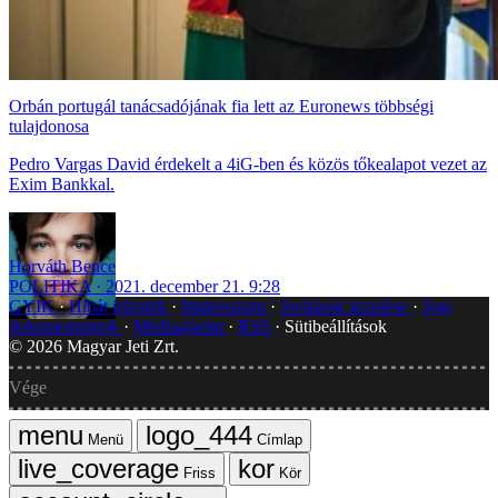
Orbán portugál tanácsadójának fia lett az Euronews többségi
tulajdonosa
Pedro Vargas David érdekelt a 4iG-ben és közös tőkealapot vezet az
Exim Bankkal.
Horváth Bence
POLITIKA
2021. december 21. 9:28
GYIK
Hibát jelentek
Impresszum
Javítások kezelése
Jogi
dokumentumok
Médiaajánlat
RSS
Sütibeállítások
©
2026
Magyar Jeti Zrt.
Vége
Menü
Címlap
Friss
Kör