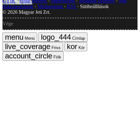
GYIK
Hibát jelentek
Impresszum
Javítások kezelése
Jogi
dokumentumok
Médiaajánlat
RSS
Sütibeállítások
©
2026
Magyar Jeti Zrt.
Vége
Menü
Címlap
Friss
Kör
Fiók