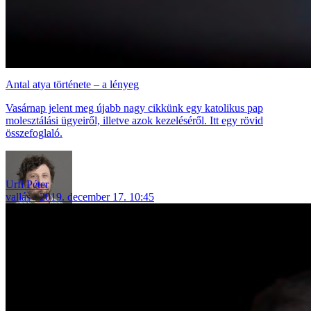
Antal atya története – a lényeg
Vasárnap jelent meg újabb nagy cikkünk egy katolikus pap
molesztálási ügyeiről, illetve azok kezeléséről. Itt egy rövid
összefoglaló.
Urfi Péter
vallás
2019. december 17. 10:45