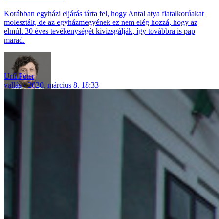
Korábban egyházi eljárás tárta fel, hogy Antal atya fiatalkorúakat
molesztált, de az egyházmegyének ez nem elég hozzá, hogy az
elmúlt 30 éves tevékenységét kivizsgálják, így továbbra is pap
marad.
Urfi Péter
vallás
2020. március 8. 18:33