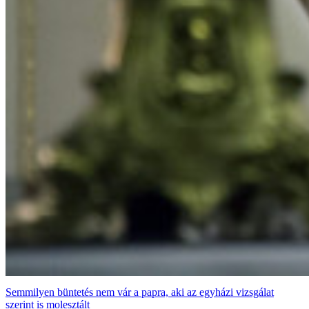
Semmilyen büntetés nem vár a papra, aki az egyházi vizsgálat
szerint is molesztált