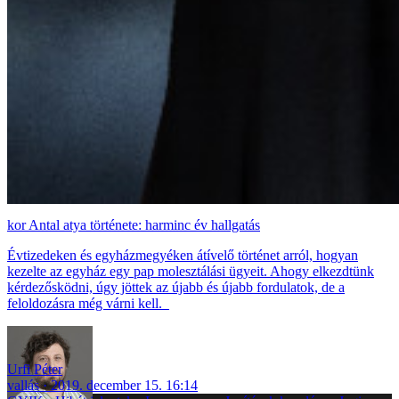
Antal atya története: harminc év hallgatás
Évtizedeken és egyházmegyéken átívelő történet arról, hogyan
kezelte az egyház egy pap molesztálási ügyeit. Ahogy elkezdtünk
kérdezősködni, úgy jöttek az újabb és újabb fordulatok, de a
feloldozásra még várni kell.
Urfi Péter
vallás
2019. december 15. 16:14