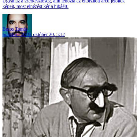
Ugyanaz a szerkesztőség, ami lehozta az eltorzított arcú jelöltek
képeit, most elnézést kér a hibáért.
Botos Tamás
politika
2019. október 20. 5:12