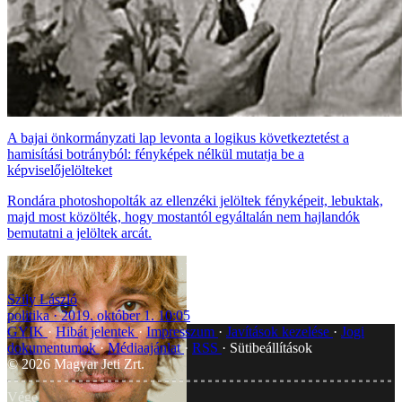
A bajai önkormányzati lap levonta a logikus következtetést a
hamisítási botrányból: fényképek nélkül mutatja be a
képviselőjelölteket
Rondára photoshopolták az ellenzéki jelöltek fényképeit, lebuktak,
majd most közölték, hogy mostantól egyáltalán nem hajlandók
bemutatni a jelöltek arcát.
Szily László
politika
2019. október 1. 10:05
GYIK
Hibát jelentek
Impresszum
Javítások kezelése
Jogi
dokumentumok
Médiaajánlat
RSS
Sütibeállítások
©
2026
Magyar Jeti Zrt.
Vége