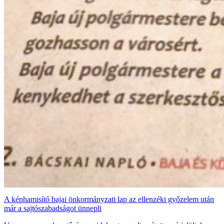
A képhamisító bajai önkormányzati lap az ellenzéki győzelem után
már a sajtószabadságot ünnepli