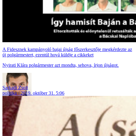
A Fidesznek kampányoló bajai újság főszerkesztője megkérdezte az
új polgármestert, ezentúl hová küldje a cikkeket
Nyirati Klára polgármester azt mondta, sehova, írjon újságot.
Sarkadi Zsolt
politika
2019. október 31. 5:06