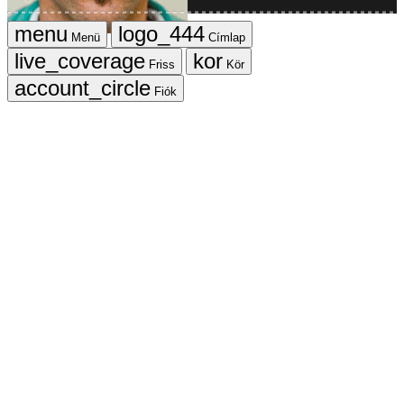
Menü
Címlap
Friss
Kör
Fiók