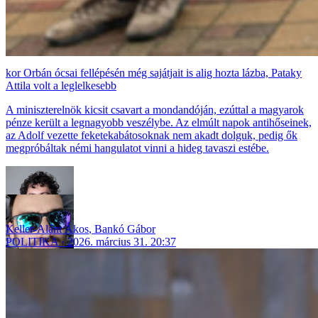
Orbán ócsai fellépésén még sajátjait is alig hozta lázba, Pataky
Attila volt a leglelkesebb
A miniszterelnök kicsit csavart a mondandóján, ezúttal a magyarok
pénze került a legnagyobb veszélybe. Az elmúlt napok antihőseinek,
az Adolf vezette feketekabátosoknak nem akadt dolguk, pedig ők
megpróbáltak némi hangulatot vinni a hideg tavaszi estébe.
Keller-Alánt Ákos
,
Bankó Gábor
POLITIKA
2026. március 31. 20:37