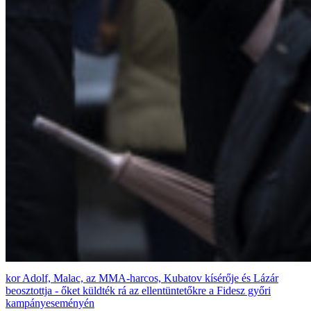
Adolf, Malac, az MMA-harcos, Kubatov kísérője és Lázár
beosztottja - őket küldték rá az ellentüntetőkre a Fidesz győri
kampányeseményén