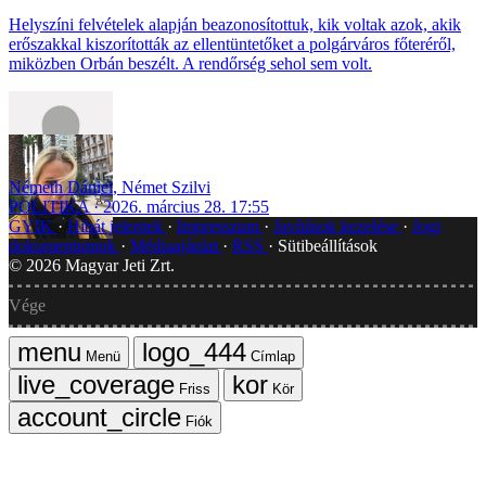
Helyszíni felvételek alapján beazonosítottuk, kik voltak azok, akik
erőszakkal kiszorították az ellentüntetőket a polgárváros főteréről,
miközben Orbán beszélt. A rendőrség sehol sem volt.
Németh Dániel
,
Német Szilvi
POLITIKA
2026. március 28. 17:55
GYIK
Hibát jelentek
Impresszum
Javítások kezelése
Jogi
dokumentumok
Médiaajánlat
RSS
Sütibeállítások
©
2026
Magyar Jeti Zrt.
Vége
Menü
Címlap
Friss
Kör
Fiók