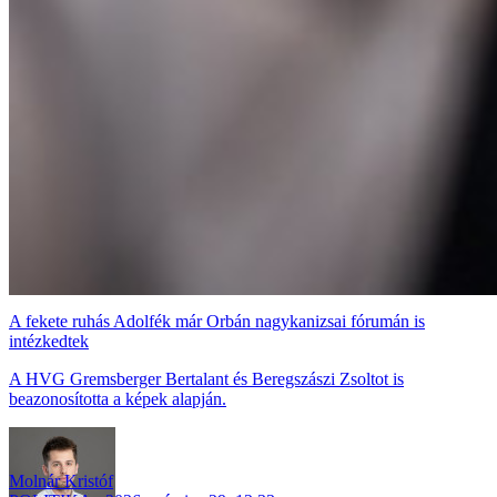
A fekete ruhás Adolfék már Orbán nagykanizsai fórumán is
intézkedtek
A HVG Gremsberger Bertalant és Beregszászi Zsoltot is
beazonosította a képek alapján.
Molnár Kristóf