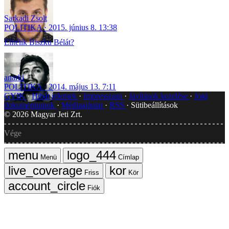
Sarkadi Zsolt
POLITIKA
2015. június 8. 13:38
Elítélik Biszku Bélát?
anarki
POLITIKA
2014. május 13. 7:11
GYIK
Hibát jelentek
Impresszum
Javítások kezelése
Jogi
dokumentumok
Médiaajánlat
RSS
Sütibeállítások
©
2026
Magyar Jeti Zrt.
Vége
Menü
Címlap
Friss
Kör
Fiók