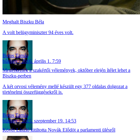
Meghalt Biszku Béla
A volt belügyminiszter 94 éves volt.
Botos Tamás
bűnügy
2016. április 1. 7:59
Megérkeztek a szakértői vélemények, október elején ítélet lehet a
Biszku-perben
A két orvosi vélemény mellé készült egy 377 oldalas dolgozat a
történelmi összefüggésekről is.
Botos Tamás
bűnügy
2015. szeptember 19. 14:53
Kövér László kitiltotta Novák Elődöt a parlamenti ülésről