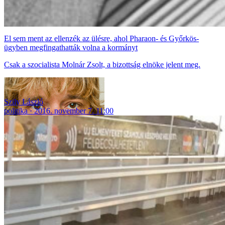
El sem ment az ellenzék az ülésre, ahol Pharaon- és Győrkös-
ügyben megfingathatták volna a kormányt
Csak a szocialista Molnár Zsolt, a bizottság elnöke jelent meg.
Szily László
politika
2016. november 7. 11:00