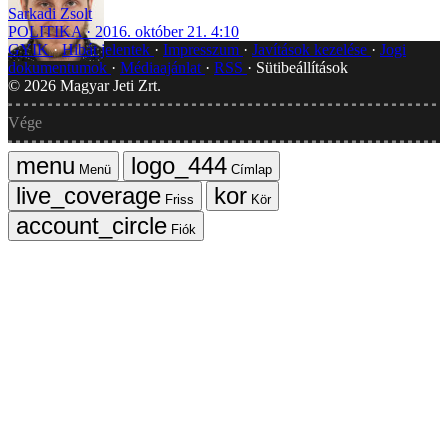
Sarkadi Zsolt
POLITIKA
2016. október 21. 4:10
GYIK
Hibát jelentek
Impresszum
Javítások kezelése
Jogi
dokumentumok
Médiaajánlat
RSS
Sütibeállítások
©
2026
Magyar Jeti Zrt.
Vége
Menü
Címlap
Friss
Kör
Fiók