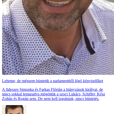
Lehetne, de mégsem büntetik a parlamentből lógó képviselőket
A fideszes Simonka és Farkas Flórián a hiányzások királyai, de
nincs sokkal lemaradva mögöttük a szoci Lukács, Schiffer, Kész
Zoltán és Rogán sem. De nem kell izgulniuk, nincs büntetés.