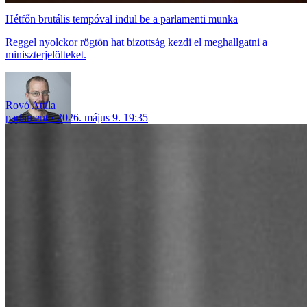
Hétfőn brutális tempóval indul be a parlamenti munka
Reggel nyolckor rögtön hat bizottság kezdi el meghallgatni a
miniszterjelölteket.
Rovó Attila
parlament
2026. május 9. 19:35