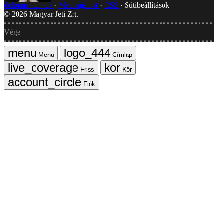
dokumentumok
Médiaajánlat
RSS
Sütibeállítások
©
2026
Magyar Jeti Zrt.
Vége
Menü
Címlap
Friss
Kör
Fiók