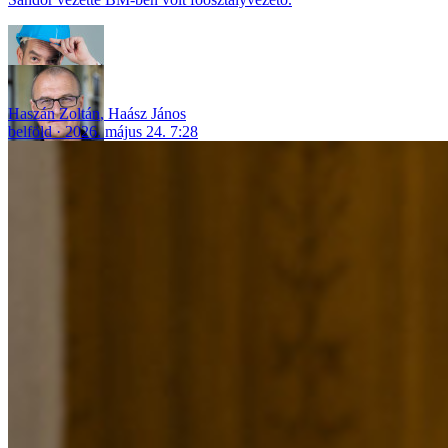
Haszán Zoltán
,
Haász János
belföld
2026. május 24. 7:28