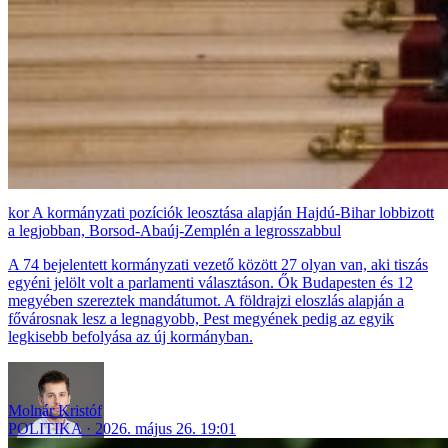
A kormányzati pozíciók leosztása alapján Hajdú-Bihar lobbizott
a legjobban, Borsod-Abaúj-Zemplén a legrosszabbul
A 74 bejelentett kormányzati vezető között 27 olyan van, aki tiszás
egyéni jelölt volt a parlamenti választáson. Ők Budapesten és 12
megyében szereztek mandátumot. A földrajzi eloszlás alapján a
fővárosnak lesz a legnagyobb, Pest megyének pedig az egyik
legkisebb befolyása az új kormányban.
Molnár Kristóf
POLITIKA
2026. május 26. 19:01