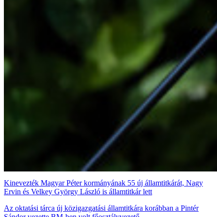
Kinevezték Magyar Péter kormányának 55 új államtitkárát, Nagy
Ervin és Velkey György László is államtitkár lett
Az oktatási tárca új közigazgatási államtitkára korábban a Pintér
Sándor vezette BM-ben volt főosztályvezető.