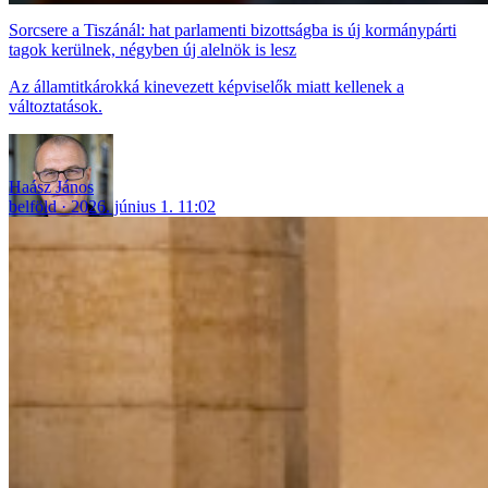
Sorcsere a Tiszánál: hat parlamenti bizottságba is új kormánypárti
tagok kerülnek, négyben új alelnök is lesz
Az államtitkárokká kinevezett képviselők miatt kellenek a
változtatások.
Haász János
belföld
2026. június 1. 11:02