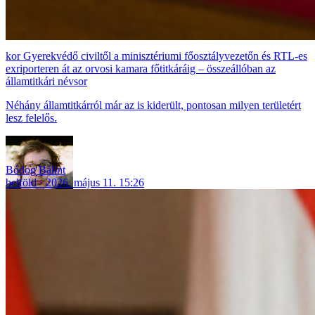
Gyerekvédő civiltől a minisztériumi főosztályvezetőn és RTL-es
exriporteren át az orvosi kamara főtitkáráig – összeállóban az
államtitkári névsor
Néhány államtitkárról már az is kiderült, pontosan milyen területért
lesz felelős.
Bódog Bálint
belföld
2026. május 11. 15:26