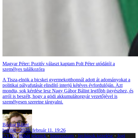
Magyar Péter: Pozitív választ kaptam Polt Péter utódától a
személyes találkozóra
A Tisza-elnök a bicskei gyermekotthonnál adott át adományokat a
politikai pályafutását elindító interjú kétéves évfordulóján. Azt
mondta, sok kérdése lesz Nagy Gábor Bálint legfőbb ügyészhez, és
arról is beszélt, hogy a gödi akkumulátorgyár vezetőjével is
személyesen szeretne tárgyalni.
Bódog Bálint
belföld
2026. február 11. 19:26
GYIK
Hibát jelentek
Impresszum
Javítások kezelése
Jogi