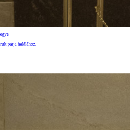
vegye
ult párja halálához.