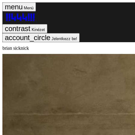
Menü
Kinézet
Jelentkezz be!
brian sicknick