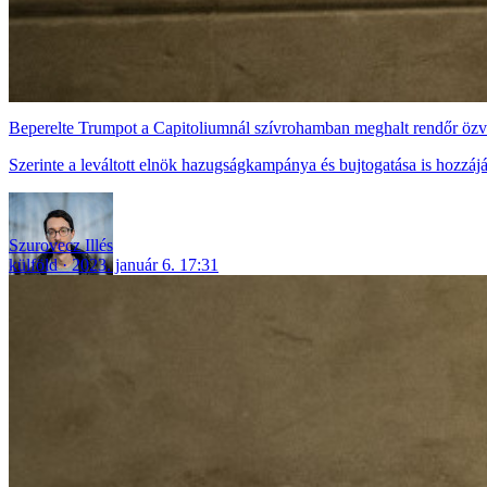
Beperelte Trumpot a Capitoliumnál szívrohamban meghalt rendőr öz
Szerinte a leváltott elnök hazugságkampánya és bujtogatása is hozzájár
Szurovecz Illés
külföld
2023. január 6. 17:31