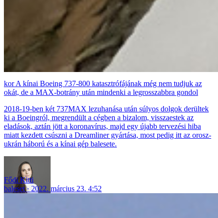
A kínai Boeing 737-800 katasztrófájának még nem tudjuk az
okát, de a MAX-botrány után mindenki a legrosszabbra gondol
2018-19-ben két 737MAX lezuhanása után súlyos dolgok derültek
ki a Boeingról, megrendült a cégben a bizalom, visszaestek az
eladások, aztán jött a koronavírus, majd egy újabb tervezési hiba
miatt kezdett csúszni a Dreamliner gyártása, most pedig itt az orosz-
ukrán háború és a kínai gép balesete.
Fődi Kitti
baleset
2022. március 23. 4:52