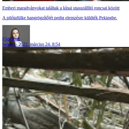
Emberi maradványokat találtak a kínai utasszállító roncsai között
A pilótafülke hangrögzítőjét pedig elemzésre küldték Pekingbe.
Fődi Kitti
baleset
2022. március 24. 8:54