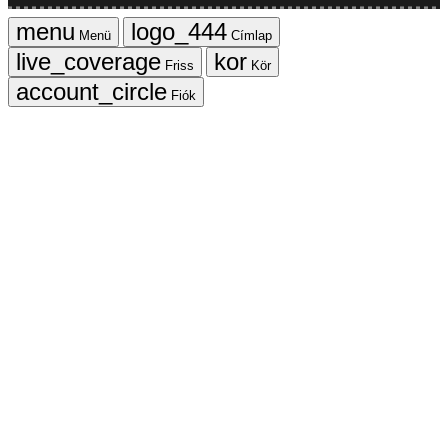
Menü
Címlap
Friss
Kör
Fiók