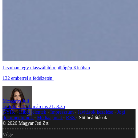
Lezuhant egy utasszállító repülőgép Kínában
132 emberrel a fedélzetén.
Mészáros Juli
külföld
2022. március 21. 8:35
GYIK
Hibát jelentek
Impresszum
Javítások kezelése
Jogi
dokumentumok
Médiaajánlat
RSS
Sütibeállítások
©
2026
Magyar Jeti Zrt.
Vége