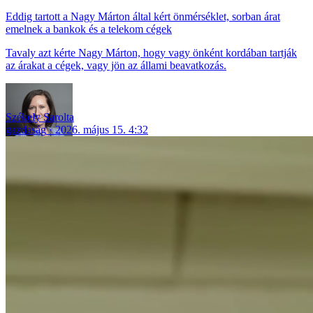
Eddig tartott a Nagy Márton által kért önmérséklet, sorban árat
emelnek a bankok és a telekom cégek
Tavaly azt kérte Nagy Márton, hogy vagy önként kordában tartják
az árakat a cégek, vagy jön az állami beavatkozás.
Székely Sarolta
gazdaság
2026. május 15. 4:32