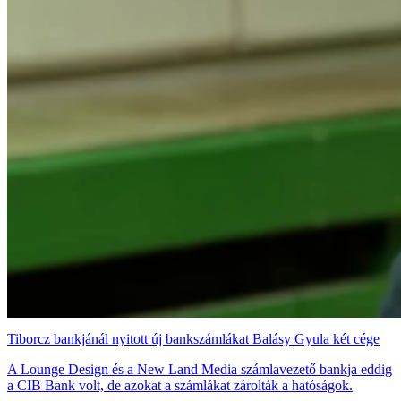
Tiborcz bankjánál nyitott új bankszámlákat Balásy Gyula két cége
A Lounge Design és a New Land Media számlavezető bankja eddig
a CIB Bank volt, de azokat a számlákat zárolták a hatóságok.