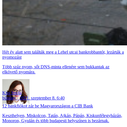
Hét év alatt sem találták meg a Lehel utcai bankrobbantót, lezárták a
nyomozást
Több száz nyom, sőt DNS-minta ellenére sem bukkantak az
elkövető nyomára.
Kiss Imola
bűnügy
2021. szeptember 8. 6:40
12 bankfiókot zár be Magyarországon a CIB Bank
Keszthelyen, Miskolcon, Tatán, Ajkán, Pápán, Kiskunfélegyházán,
Monoron, Gyulán és több budapesti helyszínen is bezárnak.