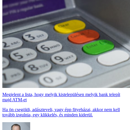
Megjelent a lista, hogy melyik kistelepülésen melyik bank telepít
majd ATM-et
Ha ön csegöldi, adászteveli, vagy épp fityeházai, akkor nem kell
tovább izgulnia, egy klikkelés, és minden kiderül.