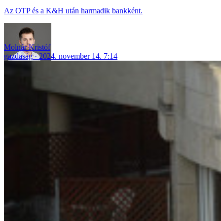
Az OTP és a K&H után harmadik bankként.
Molnár Kristóf
gazdaság
2024. november 14. 7:14