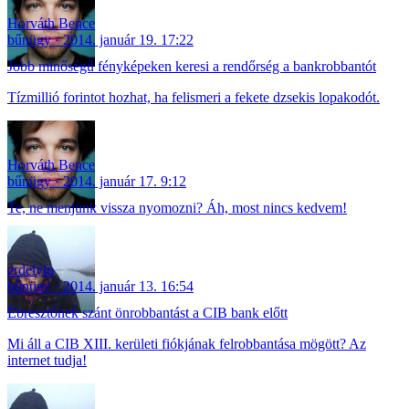
Horváth Bence
bűnügy
2014. január 19. 17:22
Jobb minőségű fényképeken keresi a rendőrség a bankrobbantót
Tízmillió forintot hozhat, ha felismeri a fekete dzsekis lopakodót.
Horváth Bence
bűnügy
2014. január 17. 9:12
Te, ne menjünk vissza nyomozni? Áh, most nincs kedvem!
erdelyip
bűnügy
2014. január 13. 16:54
Ébresztőnek szánt önrobbantást a CIB bank előtt
Mi áll a CIB XIII. kerületi fiókjának felrobbantása mögött? Az
internet tudja!