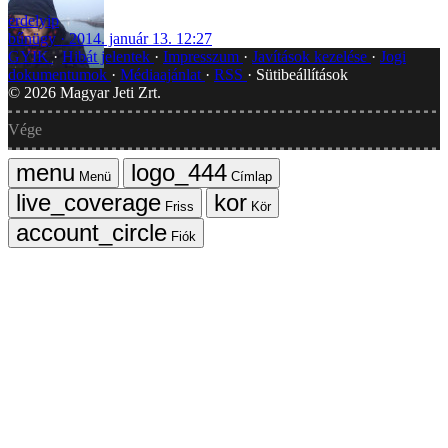
erdelyip
bűnügy
2014. január 13. 12:27
GYIK
Hibát jelentek
Impresszum
Javítások kezelése
Jogi
dokumentumok
Médiaajánlat
RSS
Sütibeállítások
©
2026
Magyar Jeti Zrt.
Vége
Menü
Címlap
Friss
Kör
Fiók