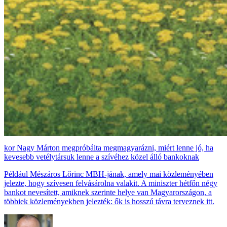
Nagy Márton megpróbálta megmagyarázni, miért lenne jó, ha
kevesebb vetélytársuk lenne a szívéhez közel álló bankoknak
Például Mészáros Lőrinc MBH-jának, amely mai közleményében
jelezte, hogy szívesen felvásárolna valakit. A miniszter hétfőn négy
bankot nevesített, amiknek szerinte helye van Magyarországon, a
többiek közleményekben jelezték: ők is hosszú távra terveznek itt.