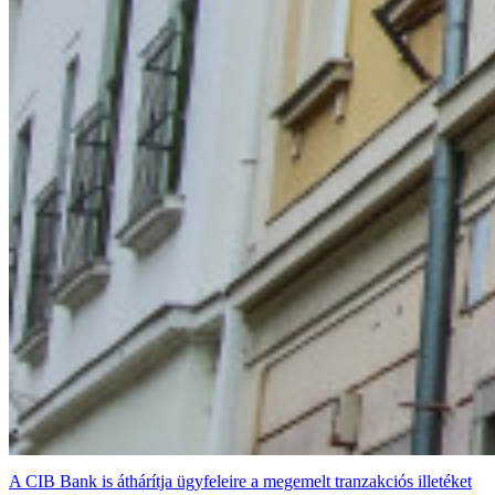
A CIB Bank is áthárítja ügyfeleire a megemelt tranzakciós illetéket