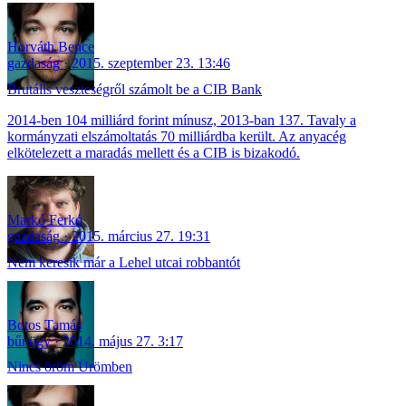
Horváth Bence
gazdaság
2015. szeptember 23. 13:46
Brutális veszteségről számolt be a CIB Bank
2014-ben 104 milliárd forint mínusz, 2013-ban 137. Tavaly a
kormányzati elszámoltatás 70 milliárdba került. Az anyacég
elkötelezett a maradás mellett és a CIB is bizakodó.
Markó Ferkó
gazdaság
2015. március 27. 19:31
Nem keresik már a Lehel utcai robbantót
Botos Tamás
bűnügy
2014. május 27. 3:17
Nincs öröm Ürömben