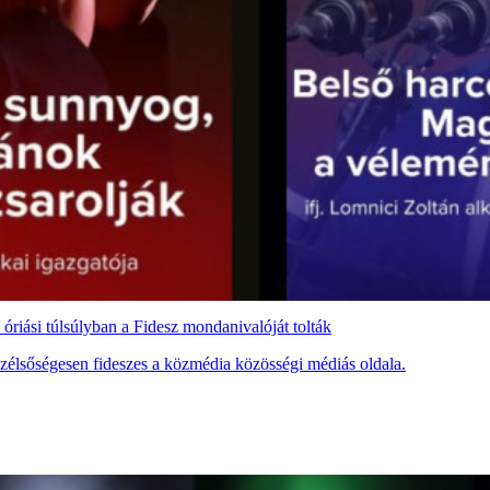
riási túlsúlyban a Fidesz mondanivalóját tolták
 szélsőségesen fideszes a közmédia közösségi médiás oldala.