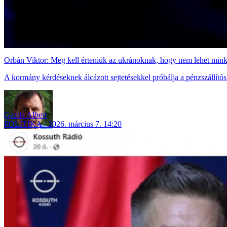
Orbán Viktor: Meg kell érteniük az ukránoknak, hogy nem lehet mink
A kormány kérdéseknek álcázott sejtetésekkel próbálja a pénzszállító
Gazda Albert
POLITIKA
2026. március 7. 14:20