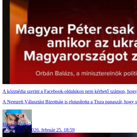
A közmédia szerint a Facebook-oldalukon nem kérhető számon, hogy ó
A Nemzeti Választási Bizottság is elutasította a Tisza panaszát, hogy
Haszán Zoltán
POLITIKA
2026. február 25. 18:59