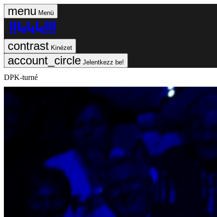
Menü
Kinézet
Jelentkezz be!
DPK-turné