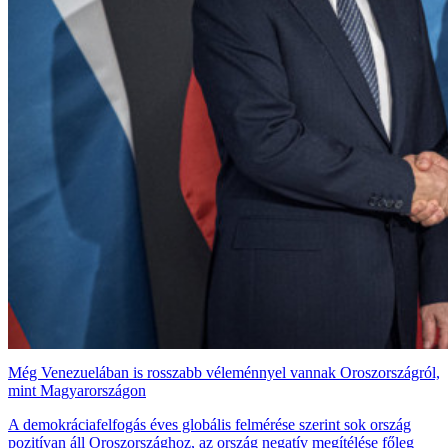
Még Venezuelában is rosszabb véleménnyel vannak Oroszországról,
mint Magyarországon
A demokráciafelfogás éves globális felmérése szerint sok ország
pozitívan áll Oroszországhoz, az ország negatív megítélése főleg