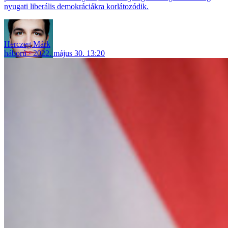
nyugati liberális demokráciákra korlátozódik.
Herczeg Márk
háború
2022. május 30. 13:20