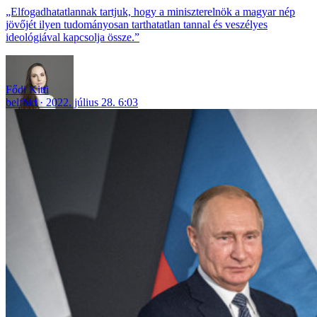
„Elfogadhatatlannak tartjuk, hogy a miniszterelnök a magyar nép
jövőjét ilyen tudományosan tarthatatlan tannal és veszélyes
ideológiával kapcsolja össze.”
Fődi Kitti
belföld
2022. július 28. 6:03