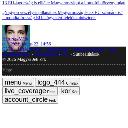
13 EU-tagország is elítélte Magyarországot a homofób törvény miatt
„Nagyon veszélyes pillanat ez Magyarország és az EU számára is”
– mondta Írország EU-s ügyekért felelős minisztere.
Herczeg Márk
eu
2021. június 22. 14:56
GYIK
Hibát jelentek
Impresszum
Javítások kezelése
Jogi
dokumentumok
Médiaajánlat
RSS
Sütibeállítások
©
2026
Magyar Jeti Zrt.
Vége
Menü
Címlap
Friss
Kör
Fiók