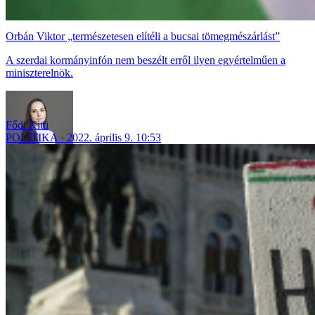
Orbán Viktor „természetesen elítéli a bucsai tömegmészárlást”
A szerdai kormányinfón nem beszélt erről ilyen egyértelműen a
miniszterelnök.
Fődi Kitti
POLITIKA
2022. április 9. 10:53