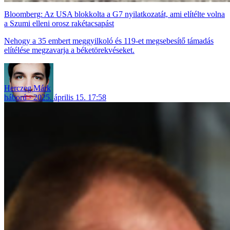
Bloomberg: Az USA blokkolta a G7 nyilatkozatát, ami elítélte volna
a Szumi elleni orosz rakétacsapást
Nehogy a 35 embert meggyilkoló és 119-et megsebesítő támadás
elítélése megzavarja a béketörekvéseket.
Herczeg Márk
háború
2025. április 15. 17:58