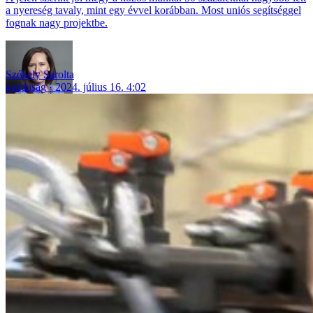
a nyereség tavaly, mint egy évvel korábban. Most uniós segítséggel
fognak nagy projektbe.
Székely Sarolta
gazdaság
2024. július 16. 4:02