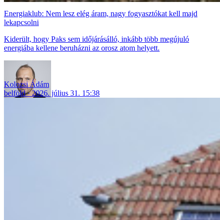
Energiaklub: Nem lesz elég áram, nagy fogyasztókat kell majd
lekapcsolni
Kiderült, hogy Paks sem időjárásálló, inkább több megújuló
energiába kellene beruházni az orosz atom helyett.
Kolozsi Ádám
belföld
2026. július 31. 15:38