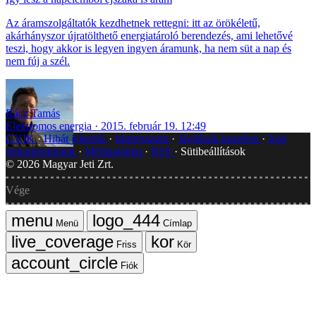
Az áramszolgáltatók kezdhetnek rettegni: itt az örökéletű,
akárhányszor újratölthető energiatároló berendezés, ami lehetővé
teszi, hogy akkor is legyen ingyen áramunk, ha nem süt a nap és
nem fúj a szél.
Rácz Tamás
Elektromos energia
2015. február 19. 12:49
GYIK
Hibát jelentek
Impresszum
Javítások kezelése
Jogi
dokumentumok
Médiaajánlat
RSS
Sütibeállítások
©
2026
Magyar Jeti Zrt.
Vége
Menü
Címlap
Friss
Kör
Fiók