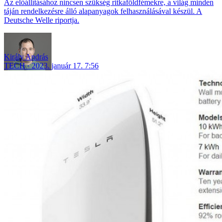
Az előállításához nincsen szükség ritkaföldfémekre, a világ minden
táján rendelkezésre álló alapanyagok felhasználásával készül. A
Deutsche Welle riportja.
Király András
TECH
2023. január 17. 7:56