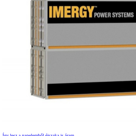
Így lesz a napelemből éjszaka is áram