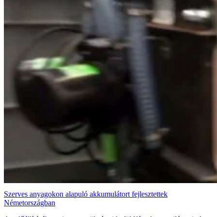
Szerves anyagokon alapuló akkumulátort fejlesztettek
Németországban