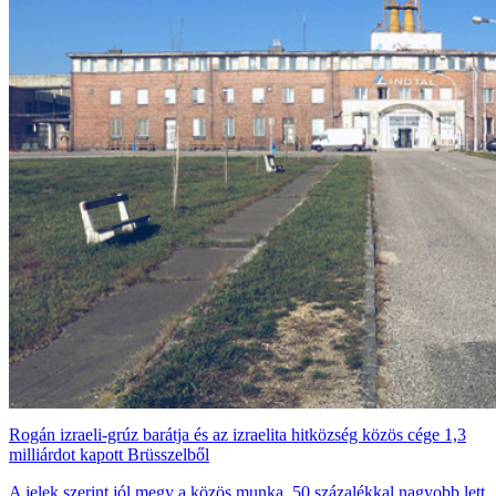
Rogán izraeli-grúz barátja és az izraelita hitközség közös cége 1,3
milliárdot kapott Brüsszelből
A jelek szerint jól megy a közös munka. 50 százalékkal nagyobb lett