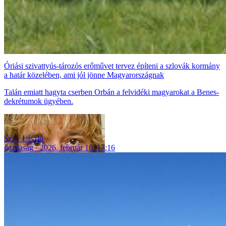
Óriási szivattyús-tározós erőművet tervez építeni a szlovák kormány
a határ közelében, ami jól jönne Magyarországnak
Talán emiatt hagyta cserben Orbán a felvidéki magyarokat a Benes-
dekrétumok ügyében.
Szily László
gazdaság
2026. február 16. 17:16